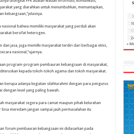
nya disingkat FPK adalah wadah informasi, komunikasi,
S
asyarakat yang diarahkan untuk menumbuhkan, memantapkan,
 kebangsaan,”jelasnya.
3
1
a nasional bahwa memiliki masyarakat yang perduli akan
1
rakat bersifat heterogen.
2
« Me
dan jasa, juga memilki masyarakat terdiri dari berbagai etnis,
ecara nasional,”ujarnya.
anaan program-program pembauran kebangsaan di masyarakat,
 diteruskan kepada tokoh-tokoh agama dan tokoh masyarakat.
an berupa adanya kegiatan silahturahmi dengan para pengurus
i dengan level yang paling bawah.
engah masyarakat segera para camat maupun pihak kelurahan
r bisa meredam jangan sampai jauh permasalahan itu
uan forum pembauran kebangsaan ini didasarkan pada