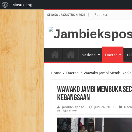
Tentang
Masuk Log
WordPress
Redaksi
SELASA , AGUSTUS 4 2026
Nasional
Daerah
Hu
Home
/
Daerah
/
Wawako Jambi Membuka Sec
Wawako Jambi Membuka Sec
Kebangsaan
jambiekspose
Juni 24, 2019
Daer
816 Views