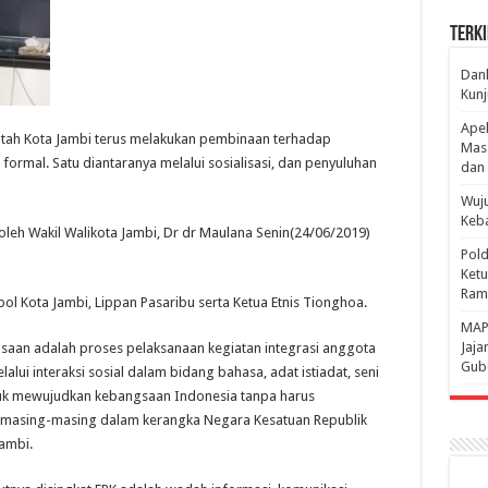
Terki
Danl
Kunj
Apel
ntah Kota Jambi terus melakukan pembinaan terhadap
Mass
ormal. Satu diantaranya melalui sosialisasi, dan penyuluhan
dan 
Wuju
Keba
 oleh Wakil Walikota Jambi, Dr dr Maulana Senin(24/06/2019)
Pold
Ketu
Rama
 Kota Jambi, Lippan Pasaribu serta Ketua Etnis Tionghoa.
‎MAP
Jaja
aan adalah proses pelaksanaan kegiatan integrasi anggota
Gube
lalui interaksi sosial dalam bidang bahasa, adat istiadat, seni
uk mewujudkan kebangsaan Indonesia tanpa harus
is masing-masing dalam kerangka Negara Kesatuan Republik
ambi.