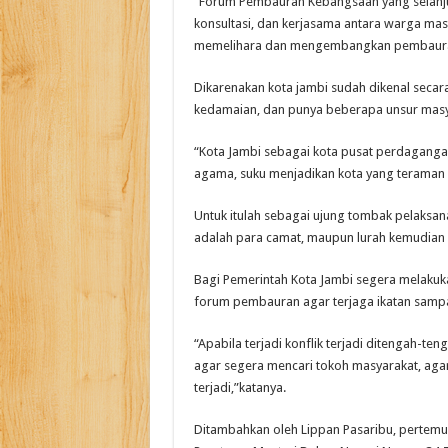
“Forum Pembauran Kebangsaan yang selanjut
konsultasi, dan kerjasama antara warga m
memelihara dan mengembangkan pembauran
Dikarenakan kota jambi sudah dikenal secar
kedamaian, dan punya beberapa unsur masya
“Kota Jambi sebagai kota pusat perdagangan 
agama, suku menjadikan kota yang teraman s
Untuk itulah sebagai ujung tombak pelaks
adalah para camat, maupun lurah kemudian
Bagi Pemerintah Kota Jambi segera melakuk
forum pembauran agar terjaga ikatan sampa
“Apabila terjadi konflik terjadi ditengah-t
agar segera mencari tokoh masyarakat, aga
terjadi,”katanya.
Ditambahkan oleh Lippan Pasaribu, pertem