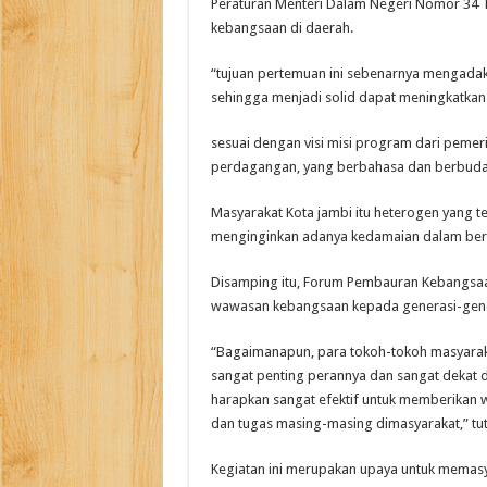
Peraturan Menteri Dalam Negeri Nomor 34
kebangsaan di daerah.
“tujuan pertemuan ini sebenarnya mengadak
sehingga menjadi solid dapat meningkatkan
sesuai dengan visi misi program dari pemeri
perdagangan, yang berbahasa dan berbuda
Masyarakat Kota jambi itu heterogen yang te
menginginkan adanya kedamaian dalam ber
Disamping itu, Forum Pembauran Kebangsaa
wawasan kebangsaan kepada generasi-gene
“Bagaimanapun, para tokoh-tokoh masyarak
sangat penting perannya dan sangat dekat
harapkan sangat efektif untuk memberikan 
dan tugas masing-masing dimasyarakat,” tu
Kegiatan ini merupakan upaya untuk mema