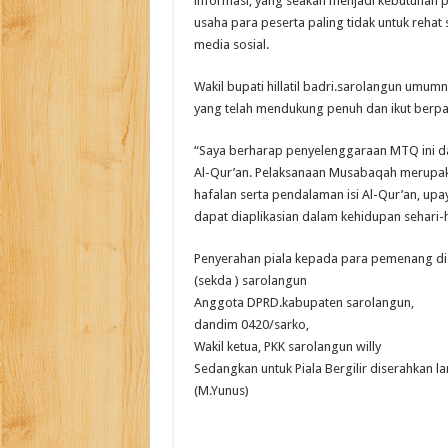
informasi, yang seakan menjadi kebutuhan 
usaha para peserta paling tidak untuk reha
media sosial.
Wakil bupati hillatil badri.sarolangun um
yang telah mendukung penuh dan ikut berpar
“Saya berharap penyelenggaraan MTQ ini d
Al-Qur’an. Pelaksanaan Musabaqah merup
hafalan serta pendalaman isi Al-Qur’an, upa
dapat diaplikasian dalam kehidupan sehari-h
Penyerahan piala kepada para pemenang diser
(sekda ) sarolangun
Anggota DPRD.kabupaten sarolangun,
dandim 0420/sarko,
Wakil ketua, PKK sarolangun willy
Sedangkan untuk Piala Bergilir diserahkan 
(M.Yunus)