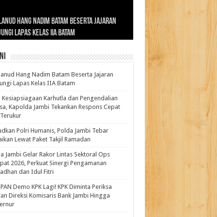
ernur Al Haris: Lomba Cerdas Cermat Sarana
rnur Al Haris Dorong Koperasi Merah Putih
ok Fenomenal yang Menggetarkan
lanud Hang Nadim Batam Beserta Jajaran
turahmi dan Reses Komite I DPD RI di Polda
kasi Pembentukan Karakter Generasi
t Beroperasi Agar Bisa Layani Masyarakat
ntara: Ratu Wangsa, Wanita Berkelas
ungi Lapas Kelas IIA Batam
i Bahas Sinergitas Penanganan Narkotika
erus
uhi Kebutuhannya
gan Pengaruh Internasional
ni
anud Hang Nadim Batam Beserta Jajaran
ungi Lapas Kelas IIA Batam
 Kesiapsiagaan Karhutla dan Pengendalian
a, Kapolda Jambi Tekankan Respons Cepat
Terukur
dkan Polri Humanis, Polda Jambi Tebar
ikan Lewat Paket Takjil Ramadan
a Jambi Gelar Rakor Lintas Sektoral Ops
pat 2026, Perkuat Sinergi Pengamanan
dhan dan Idul Fitri
PAN Demo KPK Lagi! KPK Diminta Periksa
ran Direksi Komisaris Bank Jambi Hingga
rnur ‎