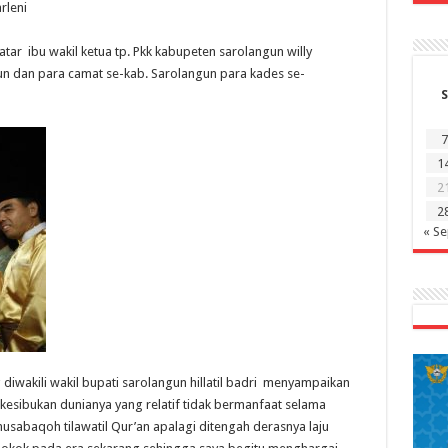
rleni
ar ibu wakil ketua tp. Pkk kabupeten sarolangun willy
un dan para camat se-kab. Sarolangun para kades se-
S
7
1
2
2
« S
iwakili wakil bupati sarolangun hillatil badri menyampaikan
kesibukan dunianya yang relatif tidak bermanfaat selama
usabaqoh tilawatil Qur’an apalagi ditengah derasnya laju