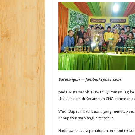
Sarolangun — Jambiekspose.com.
pada Musabaqoh Tilawatil Qur’an (MTQ) ke
dilaksanakan di Kecamatan CNG cerminan ge
Wakil Bupati hillatil badri. yang menutup s
Kabupaten sarolangun tersebut.
Hadir pada acara penutupan tersebut (sekd