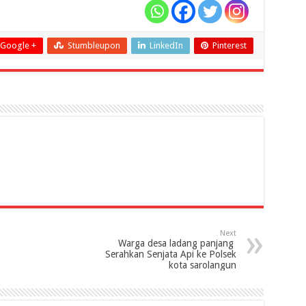
Google +
Stumbleupon
LinkedIn
Pinterest
Next
Warga desa ladang panjang
Serahkan Senjata Api ke Polsek
kota sarolangun