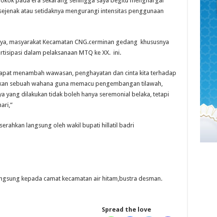
pokok pada era sekarang sehingga saya begitu menghargai
t sejenak atau setidaknya mengurangi intensitas penggunaan
umnya, masyarakat Kecamatan CNG.cerminan gedang khususnya
tisipasi dalam pelaksanaan MTQ ke XX. ini.
apat menambah wawasan, penghayatan dan cinta kita terhadap
akan sebuah wahana guna memacu pengembangan tilawah,
ya yang dilakukan tidak boleh hanya seremonial belaka, tetapi
ari,”
ahkan langsung oleh wakil bupati hillatil badri
langsung kepada camat kecamatan air hitam,bustra desman.
Spread the love