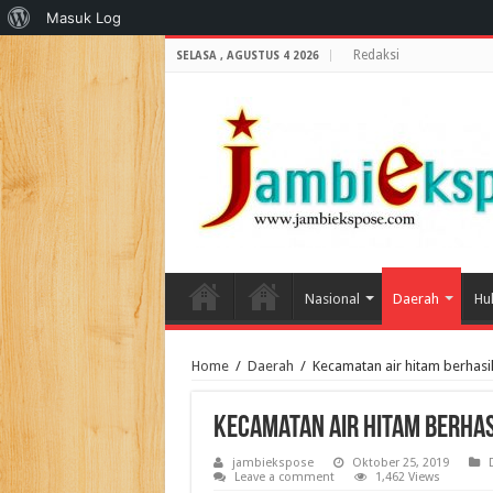
Tentang
Masuk Log
WordPress
Redaksi
SELASA , AGUSTUS 4 2026
Nasional
Daerah
Hu
Home
/
Daerah
/
Kecamatan air hitam berhasi
Kecamatan air hitam berhas
jambiekspose
Oktober 25, 2019
Leave a comment
1,462 Views