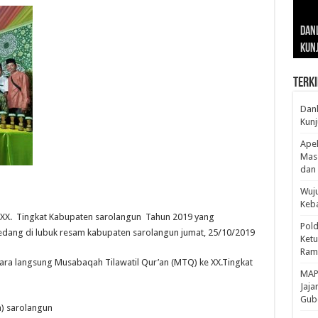
Gub
Gube
Sos
Dan
Sila
Edu
Cepa
Nusa
Kunj
Jamb
Pen
Pen
den
Terki
Danl
Kunj
Apel
Mass
dan 
Wuju
Keba
 XX. Tingkat Kabupaten sarolangun Tahun 2019 yang
Pold
dang di lubuk resam kabupaten sarolangun jumat, 25/10/2019
Ketu
Rama
ecara langsung Musabaqah Tilawatil Qur’an (MTQ) ke XX.Tingkat
‎MAP
Jaja
Gube
a) sarolangun