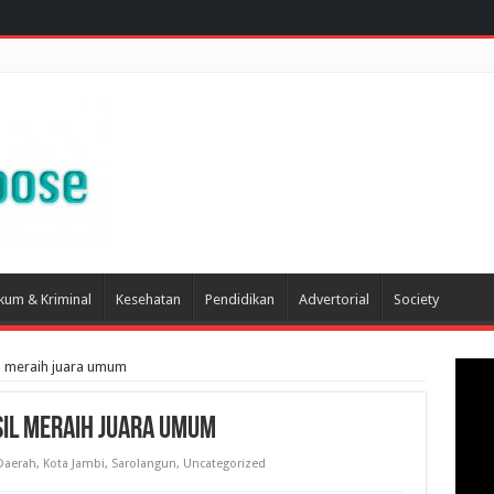
kum & Kriminal
Kesehatan
Pendidikan
Advertorial
Society
l meraih juara umum
il meraih juara umum
Daerah
,
Kota Jambi
,
Sarolangun
,
Uncategorized