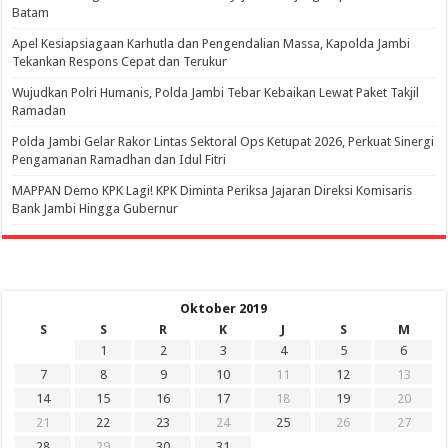
Batam
Apel Kesiapsiagaan Karhutla dan Pengendalian Massa, Kapolda Jambi
Tekankan Respons Cepat dan Terukur
Wujudkan Polri Humanis, Polda Jambi Tebar Kebaikan Lewat Paket Takjil
Ramadan
Polda Jambi Gelar Rakor Lintas Sektoral Ops Ketupat 2026, Perkuat Sinergi
Pengamanan Ramadhan dan Idul Fitri
‎MAPPAN Demo KPK Lagi! KPK Diminta Periksa Jajaran Direksi Komisaris
Bank Jambi Hingga Gubernur ‎
Oktober 2019
S
S
R
K
J
S
M
1
2
3
4
5
6
7
8
9
10
11
12
13
14
15
16
17
18
19
20
21
22
23
24
25
26
27
28
29
30
31