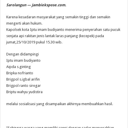
Sarolangun — Jambiekspose.com.
Karena kesadaran masyarakat yang semakin tinggi dan semakin
mengerti akan hukum.
Kapolsek kota Iptu imam budiyanto menerima penyerahan satu pucuk
senjata api rakitan jenis lantak laras panjang (kecepek) pada
jumat,25/10/2019 pukul 15.30 wib.
Dengan didampingi
Iptu imam budiyanto
Aipda s.ginting
Bripka nofrianto
Brigpol s.igbal arifin
Brigpol ranto siregar
Briptu wahyu yudistira
melalui sosialisasi yang disampaikan akhirnya membuahkan hasil.
“Sehingga warga yang memiliki senpi dengan sadar menyerahkan