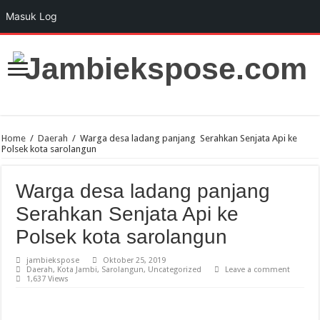
Masuk Log
Home
/
Daerah
/
Warga desa ladang panjang Serahkan Senjata Api ke
Polsek kota sarolangun
Warga desa ladang panjang
Serahkan Senjata Api ke
Polsek kota sarolangun
jambiekspose
Oktober 25, 2019
Daerah
,
Kota Jambi
,
Sarolangun
,
Uncategorized
Leave a comment
1,637 Views