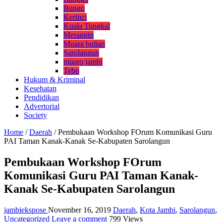
Bungo
Kerinci
Kuala Tungkal
Merangin
Muara bulian
Sarolangun
muaro jambi
Tebo
Hukum & Kriminal
Kesehatan
Pendidikan
Advertorial
Society
Home
/
Daerah
/
Pembukaan Workshop FOrum Komunikasi Guru
PAI Taman Kanak-Kanak Se-Kabupaten Sarolangun
Pembukaan Workshop FOrum
Komunikasi Guru PAI Taman Kanak-
Kanak Se-Kabupaten Sarolangun
jambiekspose
November 16, 2019
Daerah
,
Kota Jambi
,
Sarolangun
,
Uncategorized
Leave a comment
799 Views