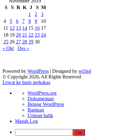
November 2019
S
S
R
K
J
S
M
1
2
3
4
5
6
7
8
9
10
11
12
13
14
15
16
17
18
19
20
21
22
23
24
25
26
27
28
29
30
« Okt
Des »
Powered by
WordPress
| Designed by
wi5n4
© Copyright 2026, All Rights Reserved
Lewat ke baris perkakas
Tentang
WordPress.org
WordPress
Dokumentasi
Belajar WordPress
Bantuan
Umpan balik
Masuk Log
Cari