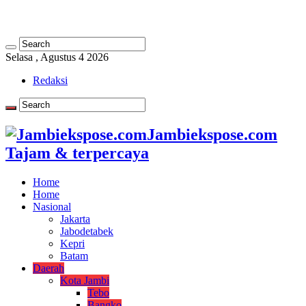
Selasa , Agustus 4 2026
Redaksi
Jambiekspose.com
Tajam & terpercaya
Home
Home
Nasional
Jakarta
Jabodetabek
Kepri
Batam
Daerah
Kota Jambi
Tebo
Bangko