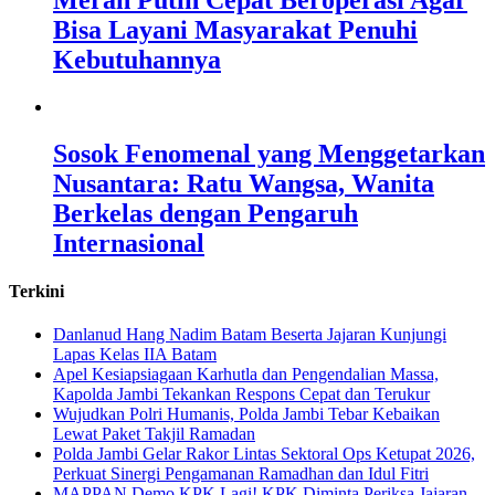
Merah Putih Cepat Beroperasi Agar
Bisa Layani Masyarakat Penuhi
Kebutuhannya
Sosok Fenomenal yang Menggetarkan
Nusantara: Ratu Wangsa, Wanita
Berkelas dengan Pengaruh
Internasional
Terkini
Danlanud Hang Nadim Batam Beserta Jajaran Kunjungi
Lapas Kelas IIA Batam
Apel Kesiapsiagaan Karhutla dan Pengendalian Massa,
Kapolda Jambi Tekankan Respons Cepat dan Terukur
Wujudkan Polri Humanis, Polda Jambi Tebar Kebaikan
Lewat Paket Takjil Ramadan
Polda Jambi Gelar Rakor Lintas Sektoral Ops Ketupat 2026,
Perkuat Sinergi Pengamanan Ramadhan dan Idul Fitri
‎MAPPAN Demo KPK Lagi! KPK Diminta Periksa Jajaran