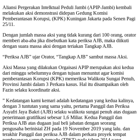
Aliansi Pergerakan Intelktual Peduli Jambi (APIP-Jambi) kembali
melakukan aksi demonstrasi didepan Gedung Komisi
Pemberantasan Korupsi, (KPK) Kuningan Jakarta pada Senen Pagi
25/11.
Dengan jumlah massa aksi yang tidak kurang dari 100 orang, orator
memberi aba-aba jika disebutkan kata periksa AJB, maka diikuti
dengan suara massa aksi dengan teriakan Tangkap AJB.
“Periksa AJB” ujar Orator, “Tangkap AJB” sambut massa Aksi.
Aksi Massa yang dilakukan Orgaisasi APIP merupakan aksi kedua
dari minggu sebelumnya dengan tujuan menuntut agar komisi
pemberantasan Korupsi (KPK) memeriksa Walikota Sungai Penuh,
Provinsi Jambi dalam 3 Perkara kasus. Hal itu disampaikan oleh
Fazin selaku koordinatir aksi.
” Kedatangan kami kemari adalah kedatangan yang kedua kalinya,
dengan 3 tuntutan yang sama yaitu, pertama Panggil dan Periksa
Asyafri Jaya Bakri (AJB) selaku walikota sungai penuh atas dugaan
penerimaan gratifikasi sebesar 1,6 Miliar. Kedua Panggil dan
Periksa AJB atas dugaan jual beli jabatan dengan seorang
pengusaha berinisial ZH pada 19 November 2019 yang lalu. dan
terakhir Panggil dan periksa AJB dalam perkara proyek tempat
pembuangan sampah terpadu (TPST) pada tahun 2014 yang