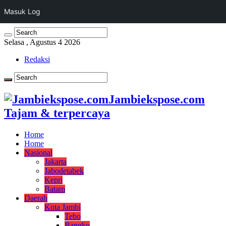
Masuk Log
Selasa , Agustus 4 2026
Redaksi
Jambiekspose.com
Tajam & terpercaya
Home
Home
Nasional
Jakarta
Jabodetabek
Kepri
Batam
Daerah
Kota Jambi
Tebo
Bangko