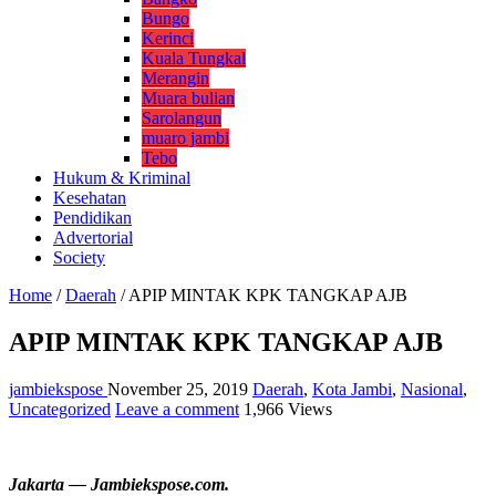
Bungo
Kerinci
Kuala Tungkal
Merangin
Muara bulian
Sarolangun
muaro jambi
Tebo
Hukum & Kriminal
Kesehatan
Pendidikan
Advertorial
Society
Home
/
Daerah
/
APIP MINTAK KPK TANGKAP AJB
APIP MINTAK KPK TANGKAP AJB
jambiekspose
November 25, 2019
Daerah
,
Kota Jambi
,
Nasional
,
Uncategorized
Leave a comment
1,966 Views
Jakarta — Jambiekspose.com.