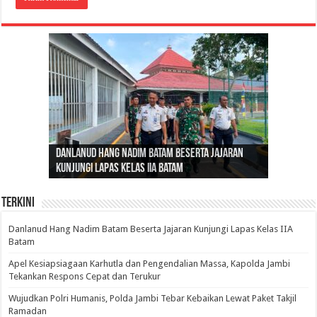
Gubernur Al Haris: Lomba Cerdas Cermat Sarana
Gubernur Al Haris Dorong Koperasi Merah Putih
Sosok Fenomenal yang Menggetarkan
Danlanud Hang Nadim Batam Beserta Jajaran
Silaturahmi dan Reses Komite I DPD RI di Polda
Edukasi Pembentukan Karakter Generasi
Cepat Beroperasi Agar Bisa Layani Masyarakat
Nusantara: Ratu Wangsa, Wanita Berkelas
Kunjungi Lapas Kelas IIA Batam
Jambi Bahas Sinergitas Penanganan Narkotika
Penerus
Penuhi Kebutuhannya
dengan Pengaruh Internasional
Terkini
Danlanud Hang Nadim Batam Beserta Jajaran Kunjungi Lapas Kelas IIA
Batam
Apel Kesiapsiagaan Karhutla dan Pengendalian Massa, Kapolda Jambi
Tekankan Respons Cepat dan Terukur
Wujudkan Polri Humanis, Polda Jambi Tebar Kebaikan Lewat Paket Takjil
Ramadan