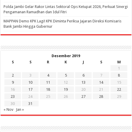
Polda Jambi Gelar Rakor Lintas Sektoral Ops Ketupat 2026, Perkuat Sinergi
Pengamanan Ramadhan dan Idul Fitri
‎MAPPAN Demo KPK Lagi! KPK Diminta Periksa Jajaran Direksi Komisaris
Bank Jambi Hingga Gubernur ‎
Desember 2019
S
S
R
K
J
S
M
1
2
3
4
5
6
7
8
9
10
11
12
13
14
15
16
17
18
19
20
21
22
23
24
25
26
27
28
29
30
31
« Nov
Jan »