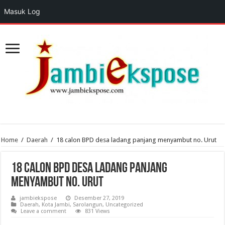
Masuk Log
Home
/
Daerah
/
18 calon BPD desa ladang panjang menyambut no. Urut
18 calon BPD desa ladang panjang
menyambut no. Urut
jambiekspose
Desember 27, 2019
Daerah
,
Kota Jambi
,
Sarolangun
,
Uncategorized
Leave a comment
831 Views