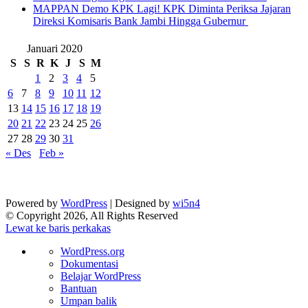
‎MAPPAN Demo KPK Lagi! KPK Diminta Periksa Jajaran
Direksi Komisaris Bank Jambi Hingga Gubernur ‎
Januari 2020
S
S
R
K
J
S
M
1
2
3
4
5
6
7
8
9
10
11
12
13
14
15
16
17
18
19
20
21
22
23
24
25
26
27
28
29
30
31
« Des
Feb »
Powered by
WordPress
| Designed by
wi5n4
© Copyright 2026, All Rights Reserved
Lewat ke baris perkakas
Tentang
WordPress.org
WordPress
Dokumentasi
Belajar WordPress
Bantuan
Umpan balik