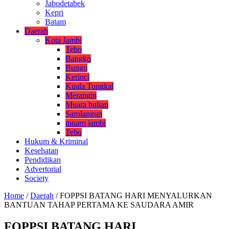
Jabodetabek
Kepri
Batam
Daerah
Kota Jambi
Tebo
Bangko
Bungo
Kerinci
Kuala Tungkal
Merangin
Muara bulian
Sarolangun
muaro jambi
Tebo
Hukum & Kriminal
Kesehatan
Pendidikan
Advertorial
Society
Home
/
Daerah
/
FOPPSI BATANG HARI MENYALURKAN
BANTUAN TAHAP PERTAMA KE SAUDARA AMIR
FOPPSI BATANG HARI