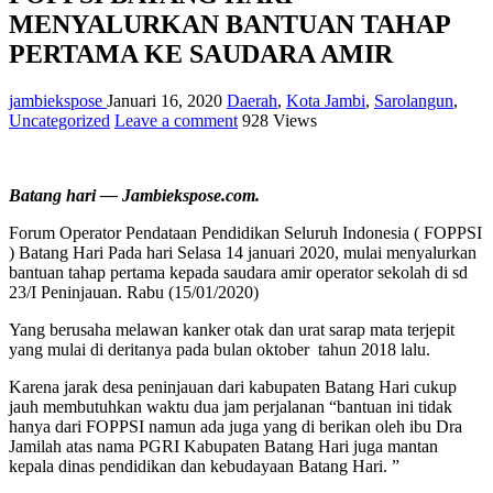
MENYALURKAN BANTUAN TAHAP
PERTAMA KE SAUDARA AMIR
jambiekspose
Januari 16, 2020
Daerah
,
Kota Jambi
,
Sarolangun
,
Uncategorized
Leave a comment
928 Views
Batang hari — Jambiekspose.com.
Forum Operator Pendataan Pendidikan Seluruh Indonesia ( FOPPSI
) Batang Hari Pada hari Selasa 14 januari 2020, mulai menyalurkan
bantuan tahap pertama kepada saudara amir operator sekolah di sd
23/I Peninjauan. Rabu (15/01/2020)
Yang berusaha melawan kanker otak dan urat sarap mata terjepit
yang mulai di deritanya pada bulan oktober tahun 2018 lalu.
Karena jarak desa peninjauan dari kabupaten Batang Hari cukup
jauh membutuhkan waktu dua jam perjalanan “bantuan ini tidak
hanya dari FOPPSI namun ada juga yang di berikan oleh ibu Dra
Jamilah atas nama PGRI Kabupaten Batang Hari juga mantan
kepala dinas pendidikan dan kebudayaan Batang Hari. ”