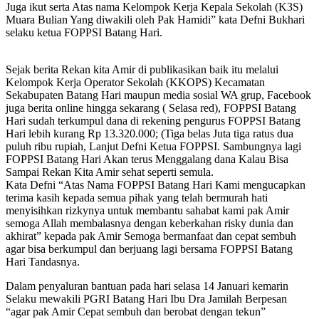
Juga ikut serta Atas nama Kelompok Kerja Kepala Sekolah (K3S)
Muara Bulian Yang diwakili oleh Pak Hamidi” kata Defni Bukhari
selaku ketua FOPPSI Batang Hari.
Sejak berita Rekan kita Amir di publikasikan baik itu melalui
Kelompok Kerja Operator Sekolah (KKOPS) Kecamatan
Sekabupaten Batang Hari maupun media sosial WA grup, Facebook
juga berita online hingga sekarang ( Selasa red), FOPPSI Batang
Hari sudah terkumpul dana di rekening pengurus FOPPSI Batang
Hari lebih kurang Rp 13.320.000; (Tiga belas Juta tiga ratus dua
puluh ribu rupiah, Lanjut Defni Ketua FOPPSI. Sambungnya lagi
FOPPSI Batang Hari Akan terus Menggalang dana Kalau Bisa
Sampai Rekan Kita Amir sehat seperti semula.
Kata Defni “Atas Nama FOPPSI Batang Hari Kami mengucapkan
terima kasih kepada semua pihak yang telah bermurah hati
menyisihkan rizkynya untuk membantu sahabat kami pak Amir
semoga Allah membalasnya dengan keberkahan risky dunia dan
akhirat” kepada pak Amir Semoga bermanfaat dan cepat sembuh
agar bisa berkumpul dan berjuang lagi bersama FOPPSI Batang
Hari Tandasnya.
Dalam penyaluran bantuan pada hari selasa 14 Januari kemarin
Selaku mewakili PGRI Batang Hari Ibu Dra Jamilah Berpesan
“agar pak Amir Cepat sembuh dan berobat dengan tekun”