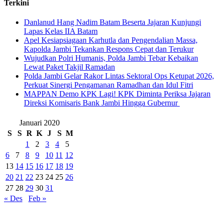
Terkini
Danlanud Hang Nadim Batam Beserta Jajaran Kunjungi
Lapas Kelas IIA Batam
Apel Kesiapsiagaan Karhutla dan Pengendalian Massa,
Kapolda Jambi Tekankan Respons Cepat dan Terukur
Wujudkan Polri Humanis, Polda Jambi Tebar Kebaikan
Lewat Paket Takjil Ramadan
Polda Jambi Gelar Rakor Lintas Sektoral Ops Ketupat 2026,
Perkuat Sinergi Pengamanan Ramadhan dan Idul Fitri
‎MAPPAN Demo KPK Lagi! KPK Diminta Periksa Jajaran
Direksi Komisaris Bank Jambi Hingga Gubernur ‎
Januari 2020
S
S
R
K
J
S
M
1
2
3
4
5
6
7
8
9
10
11
12
13
14
15
16
17
18
19
20
21
22
23
24
25
26
27
28
29
30
31
« Des
Feb »