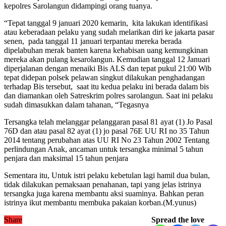
kepolres Sarolangun didampingi orang tuanya.
“Tepat tanggal 9 januari 2020 kemarin, kita lakukan identifikasi
atau keberadaan pelaku yang sudah melarikan diri ke jakarta pasar
senen, pada tanggal 11 januari terpantau mereka berada
dipelabuhan merak banten karena kehabisan uang kemungkinan
mereka akan pulang kesarolangun. Kemudian tanggal 12 Januari
diperjalanan dengan menaiki Bis ALS dan tepat pukul 21:00 Wib
tepat didepan polsek pelawan singkut dilakukan penghadangan
terhadap Bis tersebut, saat itu kedua pelaku ini berada dalam bis
dan diamankan oleh Satreskrim polres sarolangun. Saat ini pelaku
sudah dimasukkan dalam tahanan, “Tegasnya
Tersangka telah melanggar pelanggaran pasal 81 ayat (1) Jo Pasal
76D dan atau pasal 82 ayat (1) jo pasal 76E UU RI no 35 Tahun
2014 tentang perubahan atas UU RI No 23 Tahun 2002 Tentang
perlindungan Anak, ancaman untuk tersangka minimal 5 tahun
penjara dan maksimal 15 tahun penjara
Sementara itu, Untuk istri pelaku kebetulan lagi hamil dua bulan,
tidak dilakukan pemaksaan penahanan, tapi yang jelas istrinya
tersangka juga karena membantu aksi suaminya. Bahkan peran
istrinya ikut membantu membuka pakaian korban.(M.yunus)
Share
Spread the love