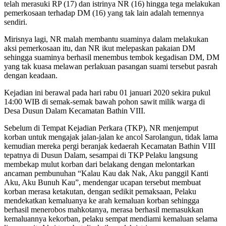
telah merasuki RP (17) dan istrinya NR (16) hingga tega melakukan
pemerkosaan terhadap DM (16) yang tak lain adalah temennya
sendiri.
Mirisnya lagi, NR malah membantu suaminya dalam melakukan
aksi pemerkosaan itu, dan NR ikut melepaskan pakaian DM
sehingga suaminya berhasil menembus tembok kegadisan DM, DM
yang tak kuasa melawan perlakuan pasangan suami tersebut pasrah
dengan keadaan.
Kejadian ini berawal pada hari rabu 01 januari 2020 sekira pukul
14:00 WIB di semak-semak bawah pohon sawit milik warga di
Desa Dusun Dalam Kecamatan Bathin VIII.
Sebelum di Tempat Kejadian Perkara (TKP), NR menjemput
korban untuk mengajak jalan-jalan ke ancol Sarolangun, tidak lama
kemudian mereka pergi beranjak kedaerah Kecamatan Bathin VIII
tepatnya di Dusun Dalam, sesampai di TKP Pelaku langsung
membekap mulut korban dari belakang dengan melontarkan
ancaman pembunuhan “Kalau Kau dak Nak, Aku panggil Kanti
Aku, Aku Bunuh Kau”, mendengar ucapan tersebut membuat
korban merasa ketakutan, dengan sedikit pemaksaan, Pelaku
mendekatkan kemaluanya ke arah kemaluan korban sehingga
berhasil menerobos mahkotanya, merasa berhasil memasukkan
kemaluannya kekorban, pelaku sempat mendiami kemaluan selama