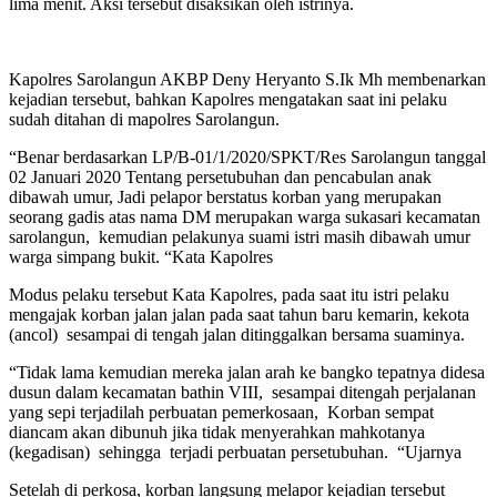
lima menit. Aksi tersebut disaksikan oleh istrinya.
Kapolres Sarolangun AKBP Deny Heryanto S.Ik Mh membenarkan
kejadian tersebut, bahkan Kapolres mengatakan saat ini pelaku
sudah ditahan di mapolres Sarolangun.
“Benar berdasarkan LP/B-01/1/2020/SPKT/Res Sarolangun tanggal
02 Januari 2020 Tentang persetubuhan dan pencabulan anak
dibawah umur, Jadi pelapor berstatus korban yang merupakan
seorang gadis atas nama DM merupakan warga sukasari kecamatan
sarolangun, kemudian pelakunya suami istri masih dibawah umur
warga simpang bukit. “Kata Kapolres
Modus pelaku tersebut Kata Kapolres, pada saat itu istri pelaku
mengajak korban jalan jalan pada saat tahun baru kemarin, kekota
(ancol) sesampai di tengah jalan ditinggalkan bersama suaminya.
“Tidak lama kemudian mereka jalan arah ke bangko tepatnya didesa
dusun dalam kecamatan bathin VIII, sesampai ditengah perjalanan
yang sepi terjadilah perbuatan pemerkosaan, Korban sempat
diancam akan dibunuh jika tidak menyerahkan mahkotanya
(kegadisan) sehingga terjadi perbuatan persetubuhan. “Ujarnya
Setelah di perkosa, korban langsung melapor kejadian tersebut