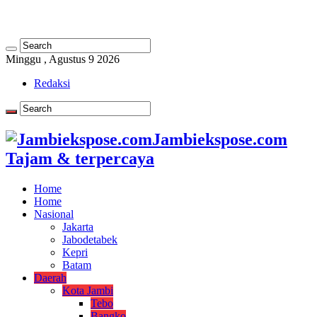
Minggu , Agustus 9 2026
Redaksi
Jambiekspose.com
Tajam & terpercaya
Home
Home
Nasional
Jakarta
Jabodetabek
Kepri
Batam
Daerah
Kota Jambi
Tebo
Bangko