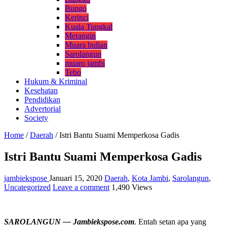
Bungo
Kerinci
Kuala Tungkal
Merangin
Muara bulian
Sarolangun
muaro jambi
Tebo
Hukum & Kriminal
Kesehatan
Pendidikan
Advertorial
Society
Home
/
Daerah
/
Istri Bantu Suami Memperkosa Gadis
Istri Bantu Suami Memperkosa Gadis
jambiekspose
Januari 15, 2020
Daerah
,
Kota Jambi
,
Sarolangun
,
Uncategorized
Leave a comment
1,490 Views
SAROLANGUN — Jambiekspose.com
. Entah setan apa yang