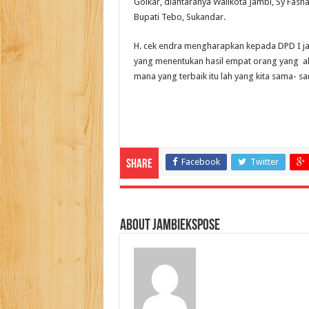
Golkar, diantaranya Walikota Jambi, Sy Fasha
Bupati Tebo, Sukandar.
H. cek endra mengharapkan kepada DPD I jamb
yang menentukan hasil empat orang yang ak
mana yang terbaik itu lah yang kita sama- 
Facebook
Twitter
Share
About jambiekspose