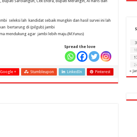
, Bupati Sarolangun, Cek Endra, Bupati Merangin, Al Haris dan
i seleksi lah kandidat sebaik mungkin dan hasil survei ini lah
an bertarung di (pilgub) jambi
S
sama mendukung agar jambi lebih maju.(M.Yunus)
3
Spread the love
1
1
2
« Ja
Google +
Stumbleupon
LinkedIn
Pinterest