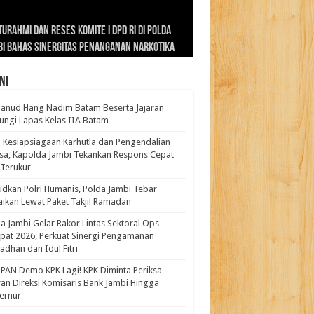
ernur Al Haris: Lomba Cerdas Cermat Sarana
rnur Al Haris Dorong Koperasi Merah Putih
ok Fenomenal yang Menggetarkan
lanud Hang Nadim Batam Beserta Jajaran
turahmi dan Reses Komite I DPD RI di Polda
kasi Pembentukan Karakter Generasi
t Beroperasi Agar Bisa Layani Masyarakat
ntara: Ratu Wangsa, Wanita Berkelas
ungi Lapas Kelas IIA Batam
i Bahas Sinergitas Penanganan Narkotika
erus
uhi Kebutuhannya
gan Pengaruh Internasional
ni
anud Hang Nadim Batam Beserta Jajaran
ungi Lapas Kelas IIA Batam
 Kesiapsiagaan Karhutla dan Pengendalian
a, Kapolda Jambi Tekankan Respons Cepat
Terukur
dkan Polri Humanis, Polda Jambi Tebar
ikan Lewat Paket Takjil Ramadan
a Jambi Gelar Rakor Lintas Sektoral Ops
pat 2026, Perkuat Sinergi Pengamanan
dhan dan Idul Fitri
PAN Demo KPK Lagi! KPK Diminta Periksa
ran Direksi Komisaris Bank Jambi Hingga
rnur ‎