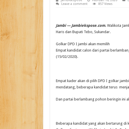
jambiekspose
Februari 16, 2020
Leave a comment
857 Views
Jambi — Jambiekspose.com.
Walikota Jamb
Haris dan Bupati Tebo, Sukandar.
Golkar DPD I jambi akan memilih
Empat kandidat calon dari partai berlamba
(15/02/2020).
Empat kader akan di pilih DPD I golkar jam
mendatang, beberapa kandidat terus menjaja
Dan partai berlambang pohon beringin ini ak
Beberapa kandidat yang akan bertarung di kon