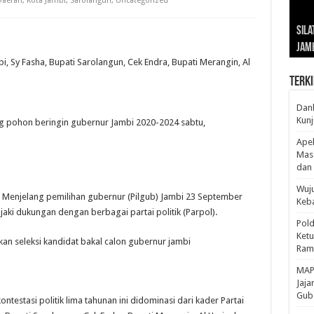
Daerah
,
Kota Jambi
,
Sarolangun
,
Uncategorized
Gub
Gube
Sos
Dan
Sila
Edu
Cepa
Nusa
Kunj
Jamb
Pen
Pen
den
i, Sy Fasha, Bupati Sarolangun, Cek Endra, Bupati Merangin, Al
Terki
Danl
Kunj
ng pohon beringin gubernur Jambi 2020-2024 sabtu,
Apel
Mass
dan 
Wuju
bi Menjelang pemilihan gubernur (Pilgub) Jambi 23 September
Keba
ki dukungan dengan berbagai partai politik (Parpol).
Pold
Ketu
an seleksi kandidat bakal calon gubernur jambi
Rama
‎MAP
Jaja
Gube
testasi politik lima tahunan ini didominasi dari kader Partai