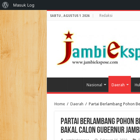
Tentang
Masuk Log
WordPress
Redaksi
SABTU , AGUSTUS 1 2026
Nasional
Daerah
Hu
Home
/
Daerah
/
Partai Berlambang Pohon Ber
Partai Berlambang Pohon Be
bakal calon gubernur jamb