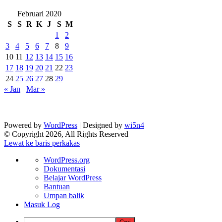
Februari 2020
S
S
R
K
J
S
M
1
2
3
4
5
6
7
8
9
10
11
12
13
14
15
16
17
18
19
20
21
22
23
24
25
26
27
28
29
« Jan
Mar »
Powered by
WordPress
| Designed by
wi5n4
© Copyright 2026, All Rights Reserved
Lewat ke baris perkakas
Tentang
WordPress.org
WordPress
Dokumentasi
Belajar WordPress
Bantuan
Umpan balik
Masuk Log
Cari