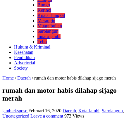
Bungo
Kerinci
Kuala Tungkal
Merangin
Muara bulian
Sarolangun
muaro jambi
Tebo
Hukum & Kriminal
Kesehatan
Pendidikan
Advertorial
Society
Home
/
Daerah
/
rumah dan motor habis dilahap sijago merah
rumah dan motor habis dilahap sijago
merah
jambiekspose
Februari 16, 2020
Daerah
,
Kota Jambi
,
Sarolangun
,
Uncategorized
Leave a comment
973 Views