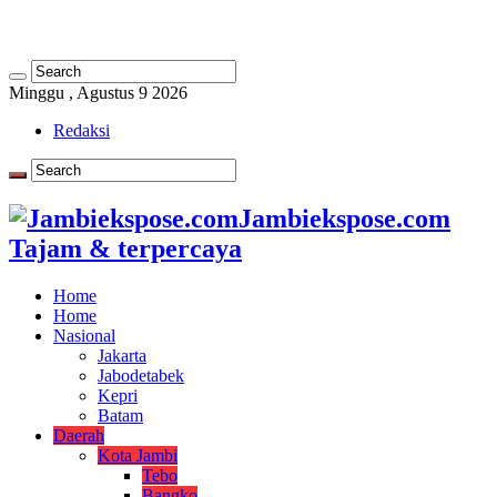
Minggu , Agustus 9 2026
Redaksi
Jambiekspose.com
Tajam & terpercaya
Home
Home
Nasional
Jakarta
Jabodetabek
Kepri
Batam
Daerah
Kota Jambi
Tebo
Bangko