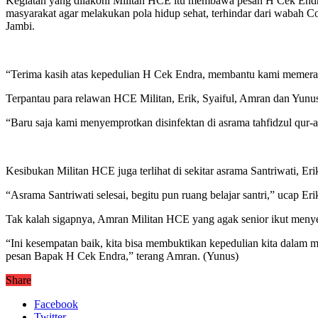
Kegiatan yang dilakoni Militan HCE itu membawa pesan H Cek Endra
masyarakat agar melakukan pola hidup sehat, terhindar dari wabah 
Jambi.
“Terima kasih atas kepedulian H Cek Endra, membantu kami memera
Terpantau para relawan HCE Militan, Erik, Syaiful, Amran dan Yunu
“Baru saja kami menyemprotkan disinfektan di asrama tahfidzul qur-
Kesibukan Militan HCE juga terlihat di sekitar asrama Santriwati, Er
“Asrama Santriwati selesai, begitu pun ruang belajar santri,” ucap Eri
Tak kalah sigapnya, Amran Militan HCE yang agak senior ikut meny
“Ini kesempatan baik, kita bisa membuktikan kepedulian kita dalam
pesan Bapak H Cek Endra,” terang Amran. (Yunus)
Share
Facebook
Twitter