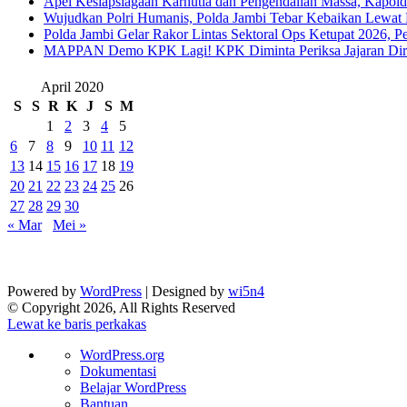
Apel Kesiapsiagaan Karhutla dan Pengendalian Massa, Kapol
Wujudkan Polri Humanis, Polda Jambi Tebar Kebaikan Lewat 
Polda Jambi Gelar Rakor Lintas Sektoral Ops Ketupat 2026, P
‎MAPPAN Demo KPK Lagi! KPK Diminta Periksa Jajaran Direk
April 2020
S
S
R
K
J
S
M
1
2
3
4
5
6
7
8
9
10
11
12
13
14
15
16
17
18
19
20
21
22
23
24
25
26
27
28
29
30
« Mar
Mei »
Powered by
WordPress
| Designed by
wi5n4
© Copyright 2026, All Rights Reserved
Lewat ke baris perkakas
Tentang
WordPress.org
WordPress
Dokumentasi
Belajar WordPress
Bantuan