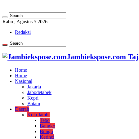
Rabu , Agustus 5 2026
Redaksi
Jambiekspose.com Taj
Home
Home
Nasional
Jakarta
Jabodetabek
Kepri
Batam
Daerah
Kota Jambi
Tebo
Bangko
Bungo
Kerinci