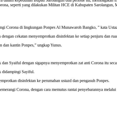
 dalam kepedulian Bupati Sarolangun dua periode itu, membagikan m
Corona, seperti yang dilakukan Militan HCE di Kabupaten Sarolangun,
ngi Corona di lingkungan Ponpes Al Munawaroh Bangko, ” kata Ustaz
s dengan cekatan menyemprotkan disinfektan ke setiap penjuru dan r
an dan kantin Ponpes,” ungkap Yunus.
ik dan Syaiful dengan sigapnya menyemprotkan zat anti Corona itu seca
k didampingi Sayiful.
emprotkan disinfektan ke perumahan ustazd dan pengasuh Ponpes.
 memerangi Corona, dengan cara memutus rantai penyebarannya melalui