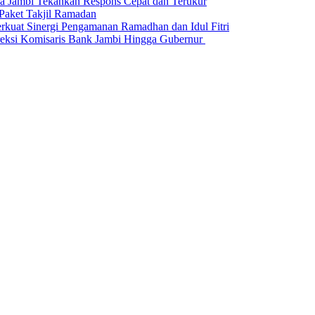
da Jambi Tekankan Respons Cepat dan Terukur
Paket Takjil Ramadan
erkuat Sinergi Pengamanan Ramadhan dan Idul Fitri
si Komisaris Bank Jambi Hingga Gubernur ‎