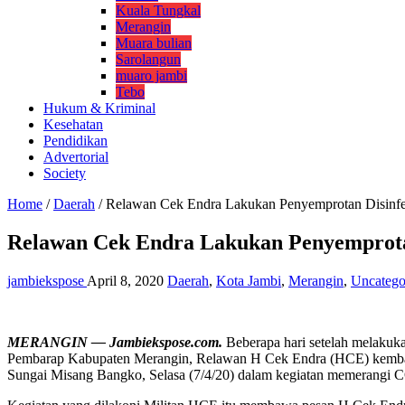
Kuala Tungkal
Merangin
Muara bulian
Sarolangun
muaro jambi
Tebo
Hukum & Kriminal
Kesehatan
Pendidikan
Advertorial
Society
Home
/
Daerah
/
Relawan Cek Endra Lakukan Penyemprotan Disinf
Relawan Cek Endra Lakukan Penyemprota
jambiekspose
April 8, 2020
Daerah
,
Kota Jambi
,
Merangin
,
Uncatego
MERANGIN — Jambiekspose.com.
Beberapa hari setelah melakuk
Pembarap Kabupaten Merangin, Relawan H Cek Endra (HCE) kembali k
Sungai Misang Bangko, Selasa (7/4/20) dalam kegiatan memerangi C