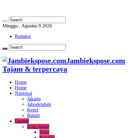
Minggu , Agustus 9 2026
Redaksi
Jambiekspose.com
Tajam & terpercaya
Home
Home
Nasional
Jakarta
Jabodetabek
Kepri
Batam
Daerah
Kota Jambi
Tebo
Bangko