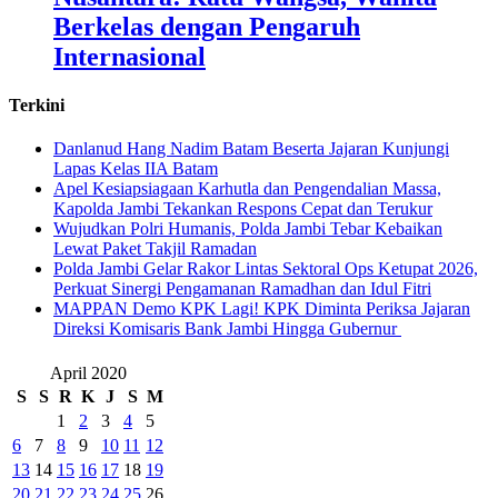
Berkelas dengan Pengaruh
Internasional
Terkini
Danlanud Hang Nadim Batam Beserta Jajaran Kunjungi
Lapas Kelas IIA Batam
Apel Kesiapsiagaan Karhutla dan Pengendalian Massa,
Kapolda Jambi Tekankan Respons Cepat dan Terukur
Wujudkan Polri Humanis, Polda Jambi Tebar Kebaikan
Lewat Paket Takjil Ramadan
Polda Jambi Gelar Rakor Lintas Sektoral Ops Ketupat 2026,
Perkuat Sinergi Pengamanan Ramadhan dan Idul Fitri
‎MAPPAN Demo KPK Lagi! KPK Diminta Periksa Jajaran
Direksi Komisaris Bank Jambi Hingga Gubernur ‎
April 2020
S
S
R
K
J
S
M
1
2
3
4
5
6
7
8
9
10
11
12
13
14
15
16
17
18
19
20
21
22
23
24
25
26