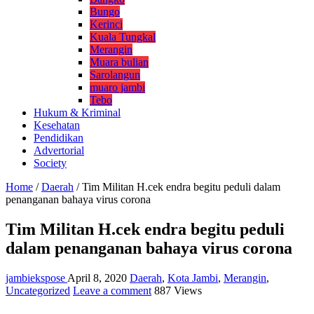
Bungo
Kerinci
Kuala Tungkal
Merangin
Muara bulian
Sarolangun
muaro jambi
Tebo
Hukum & Kriminal
Kesehatan
Pendidikan
Advertorial
Society
Home
/
Daerah
/
Tim Militan H.cek endra begitu peduli dalam
penanganan bahaya virus corona
Tim Militan H.cek endra begitu peduli
dalam penanganan bahaya virus corona
jambiekspose
April 8, 2020
Daerah
,
Kota Jambi
,
Merangin
,
Uncategorized
Leave a comment
887 Views