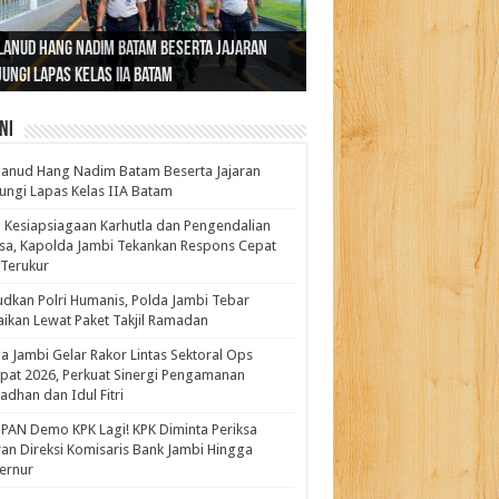
ernur Al Haris: Lomba Cerdas Cermat Sarana
rnur Al Haris Dorong Koperasi Merah Putih
ok Fenomenal yang Menggetarkan
lanud Hang Nadim Batam Beserta Jajaran
turahmi dan Reses Komite I DPD RI di Polda
kasi Pembentukan Karakter Generasi
t Beroperasi Agar Bisa Layani Masyarakat
ntara: Ratu Wangsa, Wanita Berkelas
ungi Lapas Kelas IIA Batam
i Bahas Sinergitas Penanganan Narkotika
erus
uhi Kebutuhannya
gan Pengaruh Internasional
ni
anud Hang Nadim Batam Beserta Jajaran
ungi Lapas Kelas IIA Batam
 Kesiapsiagaan Karhutla dan Pengendalian
a, Kapolda Jambi Tekankan Respons Cepat
Terukur
dkan Polri Humanis, Polda Jambi Tebar
ikan Lewat Paket Takjil Ramadan
a Jambi Gelar Rakor Lintas Sektoral Ops
pat 2026, Perkuat Sinergi Pengamanan
dhan dan Idul Fitri
PAN Demo KPK Lagi! KPK Diminta Periksa
ran Direksi Komisaris Bank Jambi Hingga
rnur ‎