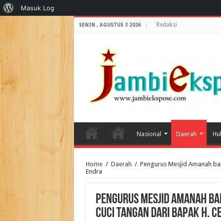
Tentang
Masuk Log
WordPress
Redaksi
SENIN , AGUSTUS 3 2026
Nasional
Daerah
Hu
Home
/
Daerah
/
Pengurus Mesjid Amanah bapa
Endra
Pengurus Mesjid Amanah bap
cuci tangan dari bapak H. C