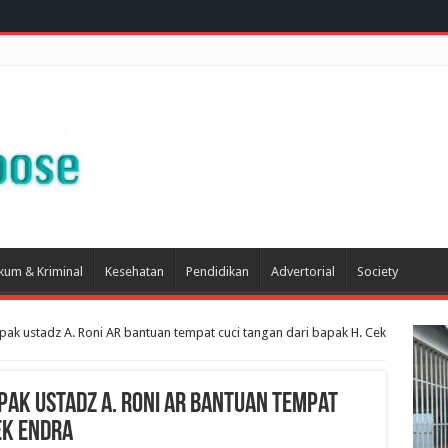
kum & Kriminal
Kesehatan
Pendidikan
Advertorial
Society
k ustadz A. Roni AR bantuan tempat cuci tangan dari bapak H. Cek
ak ustadz A. Roni AR bantuan tempat
ek Endra