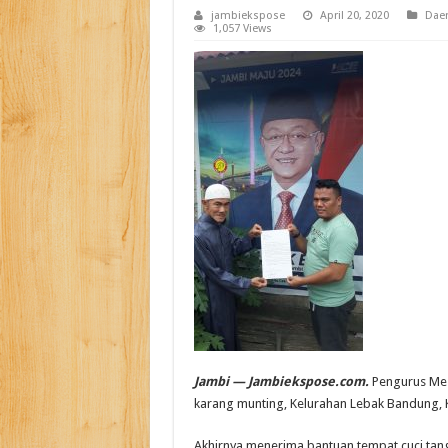
jambiekspose
April 20, 2020
Dae
1,057 Views
Jambi — Jambiekspose.com.
Pengurus Mes
karang munting, Kelurahan Lebak Bandung, K
Akhirnya menerima bantuan tempat cuci tan