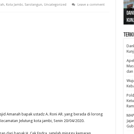
rah
,
Kota Jambi
,
Sarolangun
,
Uncategorized
Leave a comment
Gub
Gube
Sos
Dan
Sila
Edu
Cepa
Nusa
Kunj
Jamb
Pen
Pen
den
Terki
Danl
Kunj
Apel
Mass
dan 
Wuju
Keba
Pold
Ketu
Rama
jid Amanah bapak ustadz A. Roni AR. yang berada di lorong
‎MAP
ecamatan Jelutung kota jambi, Senin 20/04/2020.
Jaja
Gube
gan dari bapak H. Cek Endra, setelah minggu kemaren