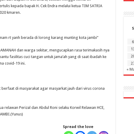
tulis kepada bapak H. Cek Endra melalui ketua TIM SATRIA
2020 kmaren.
S
nam rt yanh berada di lorong karang munting kota jambi”
6
1
d AMANAH dan warga sekitar, mengucapkan rasa terimakasih nya
2
tu fasilitas cuci tangan untuk jama’ah yang di saat ibadah ke
a covid-19 ini.
2
« M
t berfaat di masyarakat agar masyarkat jauh dari virus corona
ua relawan Perizal dan Abdul Roni selaku Korwil Relawan HCE,
JAMBI.(Yunus)
Spread the love