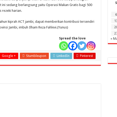
S
t ini sedang berlangsung yaitu Operasi Makan Gratis bagi 500
 rezeki harian.
6
1
tahun kiprah ACT jambi, dapat memberikan kontribusi tersendiri
2
nsi Jambi, imbuh Ilham Reza Fahlevi.(Yunus)
2
Spread the love
« M
Google +
Stumbleupon
LinkedIn
Pinterest