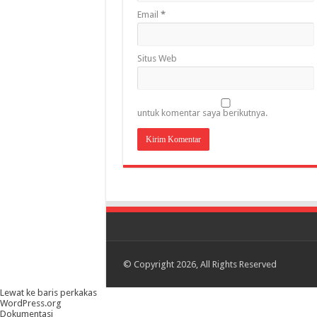
Email
*
Situs Web
untuk komentar saya berikutnya.
© Copyright 2026, All Rights Reserved
Lewat ke baris perkakas
Tentang
WordPress.org
WordPress
Dokumentasi