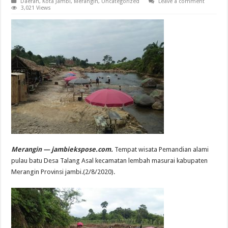
Daerah
,
Kota Jambi
,
Merangin
,
Uncategorized
Leave a comment
3,021 Views
Merangin — jambiekspose.com.
Tempat wisata Pemandian alami
pulau batu Desa Talang Asal kecamatan lembah masurai kabupaten
Merangin Provinsi jambi.(2/8/2020).