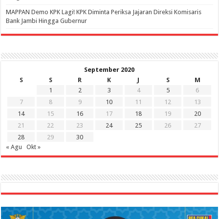
‎MAPPAN Demo KPK Lagi! KPK Diminta Periksa Jajaran Direksi Komisaris
Bank Jambi Hingga Gubernur ‎
September 2020
S
S
R
K
J
S
M
1
2
3
4
5
6
7
8
9
10
11
12
13
14
15
16
17
18
19
20
21
22
23
24
25
26
27
28
29
30
« Agu
Okt »