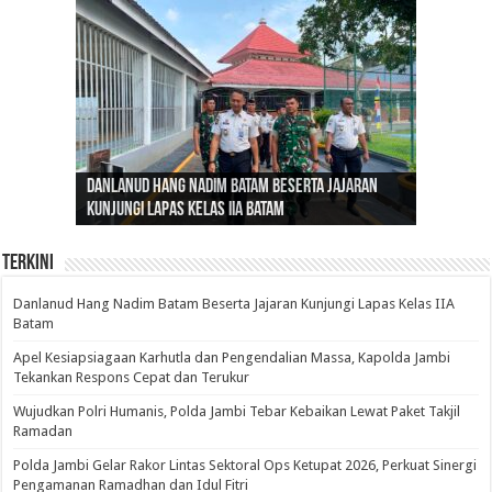
Gubernur Al Haris: Lomba Cerdas Cermat Sarana
Gubernur Al Haris Dorong Koperasi Merah Putih
Sosok Fenomenal yang Menggetarkan
Danlanud Hang Nadim Batam Beserta Jajaran
Silaturahmi dan Reses Komite I DPD RI di Polda
Edukasi Pembentukan Karakter Generasi
Cepat Beroperasi Agar Bisa Layani Masyarakat
Nusantara: Ratu Wangsa, Wanita Berkelas
Kunjungi Lapas Kelas IIA Batam
Jambi Bahas Sinergitas Penanganan Narkotika
Penerus
Penuhi Kebutuhannya
dengan Pengaruh Internasional
Terkini
Danlanud Hang Nadim Batam Beserta Jajaran Kunjungi Lapas Kelas IIA
Batam
Apel Kesiapsiagaan Karhutla dan Pengendalian Massa, Kapolda Jambi
Tekankan Respons Cepat dan Terukur
Wujudkan Polri Humanis, Polda Jambi Tebar Kebaikan Lewat Paket Takjil
Ramadan
Polda Jambi Gelar Rakor Lintas Sektoral Ops Ketupat 2026, Perkuat Sinergi
Pengamanan Ramadhan dan Idul Fitri