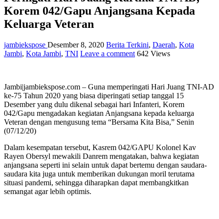
Korem 042/Gapu Anjangsana Kepada
Keluarga Veteran
jambiekspose
Desember 8, 2020
Berita Terkini
,
Daerah
,
Kota
Jambi
,
Kota Jambi
,
TNI
Leave a comment
642 Views
Jambi|jambiekspose.com – Guna memperingati Hari Juang TNI-AD
ke-75 Tahun 2020 yang biasa diperingati setiap tanggal 15
Desember yang dulu dikenal sebagai hari Infanteri, Korem
042/Gapu mengadakan kegiatan Anjangsana kepada keluarga
Veteran dengan mengusung tema “Bersama Kita Bisa,” Senin
(07/12/20)
Dalam kesempatan tersebut, Kasrem 042/GAPU Kolonel Kav
Rayen Obersyl mewakili Danrem mengatakan, bahwa kegiatan
anjangsana seperti ini selain untuk dapat bertemu dengan saudara-
saudara kita juga untuk memberikan dukungan moril terutama
situasi pandemi, sehingga diharapkan dapat membangkitkan
semangat agar lebih optimis.