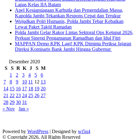
Lapas Kelas IIA Batam
Apel Kesiapsiagaan Karhutla dan Pengendalian Massa,
Kapolda Jambi Tekankan Respons Cepat dan Terukur
Wujudkan Polri Humanis, Polda Jambi Tebar Kebaikan
Lewat Paket Takjil Ramadan
Polda Jambi Gelar Rakor Lintas Sektoral Ops Ketupat 2026,
Perkuat Sinergi Pengamanan Ramadhan dan Idul Fitri
‎MAPPAN Demo KPK Lagi! KPK Diminta Periksa Jajaran
Direksi Komisaris Bank Jambi Hingga Gubernur ‎
Desember 2020
S
S
R
K
J
S
M
1
2
3
4
5
6
7
8
9
10
11
12
13
14
15
16
17
18
19
20
21
22
23
24
25
26
27
28
29
30
31
« Nov
Jan »
Powered by
WordPress
| Designed by
wi5n4
© Copyright 2026, All Rights Reserved