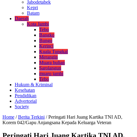
Jabodetabek
Kepri
Batam
Daerah
Kota Jambi
Tebo
Bangko
Bungo
Kerinci
Kuala Tungkal
Merangin
Muara bulian
Sarolangun
muaro jambi
Tebo
Hukum & Kriminal
Kesehatan
Pendidikan
Advertorial
Society
Home
/
Berita Terkini
/
Peringati Hari Juang Kartika TNI AD,
Korem 042/Gapu Anjangsana Kepada Keluarga Veteran
Peringati Hari Juang Kartika TNI AD,