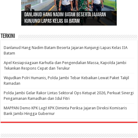
Gubernur Al Haris: Lomba Cerdas Cermat Sarana
Gubernur Al Haris Dorong Koperasi Merah Putih
Sosok Fenomenal yang Menggetarkan
Danlanud Hang Nadim Batam Beserta Jajaran
Silaturahmi dan Reses Komite I DPD RI di Polda
Edukasi Pembentukan Karakter Generasi
Cepat Beroperasi Agar Bisa Layani Masyarakat
Nusantara: Ratu Wangsa, Wanita Berkelas
Kunjungi Lapas Kelas IIA Batam
Jambi Bahas Sinergitas Penanganan Narkotika
Penerus
Penuhi Kebutuhannya
dengan Pengaruh Internasional
Terkini
Danlanud Hang Nadim Batam Beserta Jajaran Kunjungi Lapas Kelas IIA
Batam
Apel Kesiapsiagaan Karhutla dan Pengendalian Massa, Kapolda Jambi
Tekankan Respons Cepat dan Terukur
Wujudkan Polri Humanis, Polda Jambi Tebar Kebaikan Lewat Paket Takjil
Ramadan
Polda Jambi Gelar Rakor Lintas Sektoral Ops Ketupat 2026, Perkuat Sinergi
Pengamanan Ramadhan dan Idul Fitri
‎MAPPAN Demo KPK Lagi! KPK Diminta Periksa Jajaran Direksi Komisaris
Bank Jambi Hingga Gubernur ‎