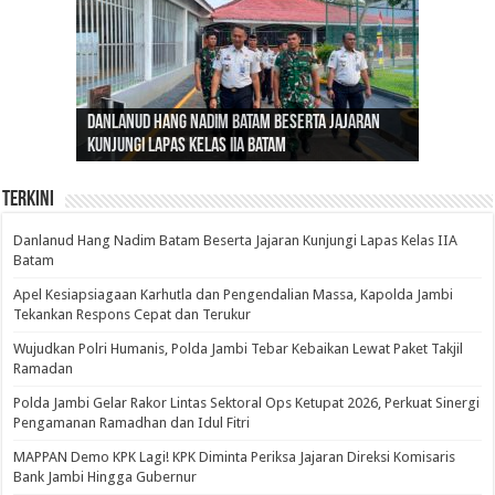
Gubernur Al Haris: Lomba Cerdas Cermat Sarana
Gubernur Al Haris Dorong Koperasi Merah Putih
Sosok Fenomenal yang Menggetarkan
Danlanud Hang Nadim Batam Beserta Jajaran
Silaturahmi dan Reses Komite I DPD RI di Polda
Edukasi Pembentukan Karakter Generasi
Cepat Beroperasi Agar Bisa Layani Masyarakat
Nusantara: Ratu Wangsa, Wanita Berkelas
Kunjungi Lapas Kelas IIA Batam
Jambi Bahas Sinergitas Penanganan Narkotika
Penerus
Penuhi Kebutuhannya
dengan Pengaruh Internasional
Terkini
Danlanud Hang Nadim Batam Beserta Jajaran Kunjungi Lapas Kelas IIA
Batam
Apel Kesiapsiagaan Karhutla dan Pengendalian Massa, Kapolda Jambi
Tekankan Respons Cepat dan Terukur
Wujudkan Polri Humanis, Polda Jambi Tebar Kebaikan Lewat Paket Takjil
Ramadan
Polda Jambi Gelar Rakor Lintas Sektoral Ops Ketupat 2026, Perkuat Sinergi
Pengamanan Ramadhan dan Idul Fitri
‎MAPPAN Demo KPK Lagi! KPK Diminta Periksa Jajaran Direksi Komisaris
Bank Jambi Hingga Gubernur ‎