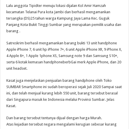
Lalu anggota Tipidter menuju lokasi dijalan Kol Amir Hamzah
kecamatan Telanai Pura kota Jambi dan berhasil mengamankan
tersangka (DS)25 tahun warga Kampung Jaya Lama Kec. Guguk
Panjang Kota Bukit Tinggi Sumbar yang merupakan pemilik usaha dan
barang .
Satreskrim berhasil mengamankan barang bukti 13 unit handphone
Apple iPhone 7, 6 unit hp iPhone 7+, 6 unit Apple iPhone XR, 9 iPhone X,
4 Apple 8+, 1 Apple 1phone XS, Samsung note 9 dan Samsung S10+,
serta 6 kotak kemasan handphoneberbGai merk Apple iPhone, dan 20
unit headset.
Kasat juga menjelaskan penjualan barang handphone oleh Toko
SUMBAR Smartphone ini sudah beroperasi sejak Juli 2020 Sampai saat
ini, dan telah menjual kurang lebih 550 unit, barang tersebut berasal
dari Singapura masuk ke Indonesia melalui Provinsi Sumbar. Jelas
Kasat.
Dan barang tersebut tentunya dijual dengan harga Murah.
Atas kejadian tersebut negara mengalami kerugian sebesar kurang