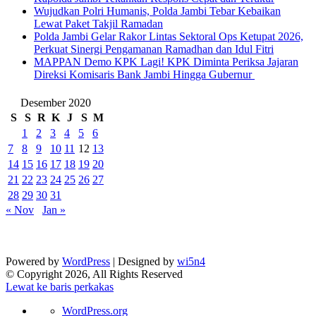
Wujudkan Polri Humanis, Polda Jambi Tebar Kebaikan
Lewat Paket Takjil Ramadan
Polda Jambi Gelar Rakor Lintas Sektoral Ops Ketupat 2026,
Perkuat Sinergi Pengamanan Ramadhan dan Idul Fitri
‎MAPPAN Demo KPK Lagi! KPK Diminta Periksa Jajaran
Direksi Komisaris Bank Jambi Hingga Gubernur ‎
Desember 2020
S
S
R
K
J
S
M
1
2
3
4
5
6
7
8
9
10
11
12
13
14
15
16
17
18
19
20
21
22
23
24
25
26
27
28
29
30
31
« Nov
Jan »
Powered by
WordPress
| Designed by
wi5n4
© Copyright 2026, All Rights Reserved
Lewat ke baris perkakas
Tentang
WordPress.org