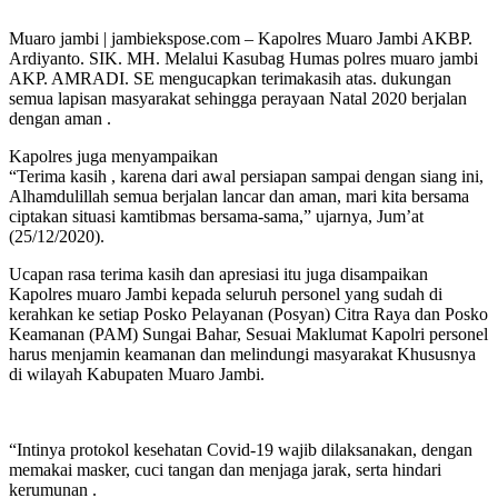
Muaro jambi | jambiekspose.com – Kapolres Muaro Jambi AKBP.
Ardiyanto. SIK. MH. Melalui Kasubag Humas polres muaro jambi
AKP. AMRADI. SE mengucapkan terimakasih atas. dukungan
semua lapisan masyarakat sehingga perayaan Natal 2020 berjalan
dengan aman .
Kapolres juga menyampaikan
“Terima kasih , karena dari awal persiapan sampai dengan siang ini,
Alhamdulillah semua berjalan lancar dan aman, mari kita bersama
ciptakan situasi kamtibmas bersama-sama,” ujarnya, Jum’at
(25/12/2020).
Ucapan rasa terima kasih dan apresiasi itu juga disampaikan
Kapolres muaro Jambi kepada seluruh personel yang sudah di
kerahkan ke setiap Posko Pelayanan (Posyan) Citra Raya dan Posko
Keamanan (PAM) Sungai Bahar, Sesuai Maklumat Kapolri personel
harus menjamin keamanan dan melindungi masyarakat Khususnya
di wilayah Kabupaten Muaro Jambi.
“Intinya protokol kesehatan Covid-19 wajib dilaksanakan, dengan
memakai masker, cuci tangan dan menjaga jarak, serta hindari
kerumunan .