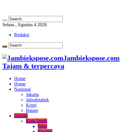
Selasa , Agustus 4 2026
Redaksi
Jambiekspose.com
Tajam & terpercaya
Home
Home
Nasional
Jakarta
Jabodetabek
Kepri
Batam
Daerah
Kota Jambi
Tebo
Bangko