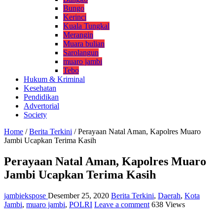
Bungo
Kerinci
Kuala Tungkal
Merangin
Muara bulian
Sarolangun
muaro jambi
Tebo
Hukum & Kriminal
Kesehatan
Pendidikan
Advertorial
Society
Home
/
Berita Terkini
/
Perayaan Natal Aman, Kapolres Muaro
Jambi Ucapkan Terima Kasih
Perayaan Natal Aman, Kapolres Muaro
Jambi Ucapkan Terima Kasih
jambiekspose
Desember 25, 2020
Berita Terkini
,
Daerah
,
Kota
Jambi
,
muaro jambi
,
POLRI
Leave a comment
638 Views