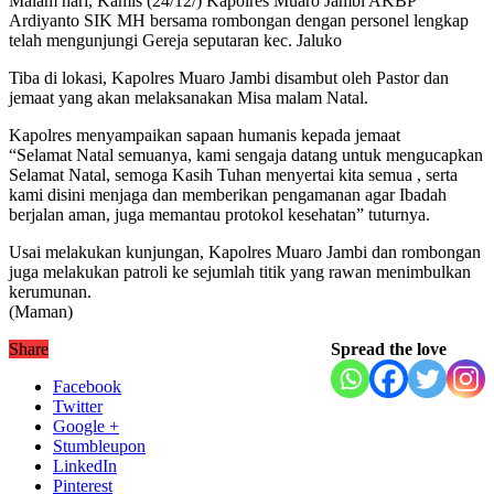
Malam hari, Kamis (24/12/) Kapolres Muaro Jambi AKBP
Ardiyanto SIK MH bersama rombongan dengan personel lengkap
telah mengunjungi Gereja seputaran kec. Jaluko
Tiba di lokasi, Kapolres Muaro Jambi disambut oleh Pastor dan
jemaat yang akan melaksanakan Misa malam Natal.
Kapolres menyampaikan sapaan humanis kepada jemaat
“Selamat Natal semuanya, kami sengaja datang untuk mengucapkan
Selamat Natal, semoga Kasih Tuhan menyertai kita semua , serta
kami disini menjaga dan memberikan pengamanan agar Ibadah
berjalan aman, juga memantau protokol kesehatan” tuturnya.
Usai melakukan kunjungan, Kapolres Muaro Jambi dan rombongan
juga melakukan patroli ke sejumlah titik yang rawan menimbulkan
kerumunan.
(Maman)
Share
Spread the love
Facebook
Twitter
Google +
Stumbleupon
LinkedIn
Pinterest