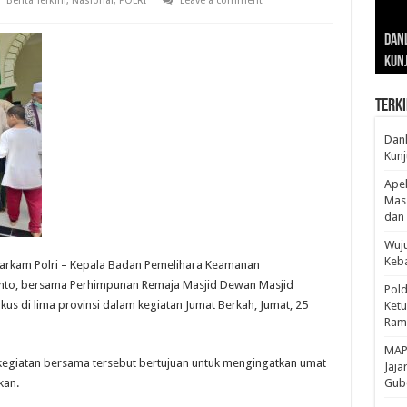
Berita Terkini
,
Nasional
,
POLRI
Leave a comment
Gub
Gube
Sos
Dan
Sila
Edu
Cepa
Nusa
Kunj
Jamb
Pen
Pen
den
Terki
Danl
Kunj
Apel
Mass
dan 
Wuju
Keba
arkam Polri – Kepala Badan Pemelihara Keamanan
anto, bersama Perhimpunan Remaja Masjid Dewan Masjid
Pold
us di lima provinsi dalam kegiatan Jumat Berkah, Jumat, 25
Ketu
Rama
‎MAP
n, kegiatan bersama tersebut bertujuan untuk mengingatkan umat
Jaja
kan.
Gube