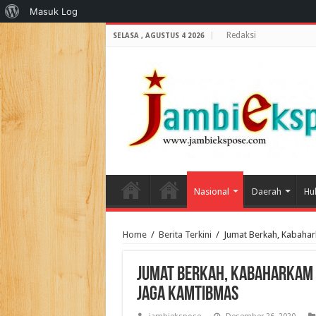
Tentang
Masuk Log
WordPress
Redaksi
SELASA , AGUSTUS 4 2026
Nasional
Daerah
Hu
Home
/
Berita Terkini
/
Jumat Berkah, Kabahar
Jumat Berkah, Kabaharkam 
Jaga Kamtibmas