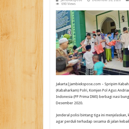
jambiekspose
Desember 26, 2020
690 Views
Jakarta|Jambiekspose.com – Spripim Kabah
(Kabaharkam) Polri, Komjen Pol Agus Andri
Indonesia (PP Prima DMI) berbagi nasi bungk
Desember 2020.
Jenderal polisi bintang tiga ini menjelaska
agar perduli terhadap sesama di jalan kebai