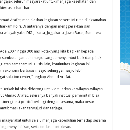
mengajak seluruh masyarakat untuk menjaga kesehatan dan
ivitas sehari-hari.
ad Arafat, menjelaskan kegiatan seperti ini rutin dilaksanakan
aharkam Polri. Di antaranya dengan menggerakkan dan
wilayah yakni DKI Jakarta, Jogjakarta, Jawa Barat, Sumatera
 Ada 200 hingga 300 nasi kotak yang kita bagikan kepada
dan sambutan jamaah masjid sangat menyambut baik dan pihak
an semacam ini. Di sisi lain, kontinuitas kegiatan ini
em ekonomi berbasis masjid sehingga masjid lebih
gai solution center,” ungkap Ahmad Arafat.
t Berkah ini bisa didorong untuk ditularkan ke wilayah-wilayah
rut Ahmad Arafat, sekiranya banyak institusi pemerintah bisa
sinergi aksi positif berbagi dengan sesama, maka besar
amtibmas) akan terwujud dan terjaga.
 masyarakat untuk selalu menjaga kepedulian terhadap sesama
ing menyalahkan, serta tindakan intoleran.