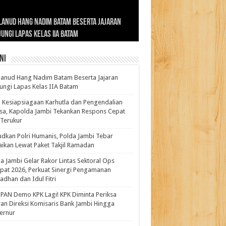
ernur Al Haris: Lomba Cerdas Cermat Sarana
rnur Al Haris Dorong Koperasi Merah Putih
ok Fenomenal yang Menggetarkan
lanud Hang Nadim Batam Beserta Jajaran
turahmi dan Reses Komite I DPD RI di Polda
kasi Pembentukan Karakter Generasi
t Beroperasi Agar Bisa Layani Masyarakat
ntara: Ratu Wangsa, Wanita Berkelas
ungi Lapas Kelas IIA Batam
i Bahas Sinergitas Penanganan Narkotika
erus
uhi Kebutuhannya
gan Pengaruh Internasional
ni
anud Hang Nadim Batam Beserta Jajaran
ungi Lapas Kelas IIA Batam
 Kesiapsiagaan Karhutla dan Pengendalian
a, Kapolda Jambi Tekankan Respons Cepat
Terukur
dkan Polri Humanis, Polda Jambi Tebar
ikan Lewat Paket Takjil Ramadan
a Jambi Gelar Rakor Lintas Sektoral Ops
pat 2026, Perkuat Sinergi Pengamanan
dhan dan Idul Fitri
PAN Demo KPK Lagi! KPK Diminta Periksa
ran Direksi Komisaris Bank Jambi Hingga
rnur ‎