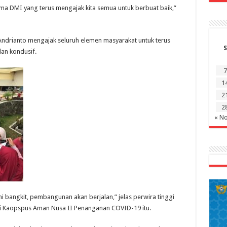
ima DMI yang terus mengajak kita semua untuk berbuat baik,”
 Andrianto mengajak seluruh elemen masyarakat untuk terus
S
an kondusif.
7
1
2
2
« N
mi bangkit, pembangunan akan berjalan,” jelas perwira tinggi
 Kaopspus Aman Nusa II Penanganan COVID-19 itu.