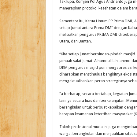
Tak lupa, Komjen Pol Agus Andrianto juga 
menerapkan protokol kesehatan dalam berakt
Sementara itu, Ketua Umum PP Prima DMI, Ahm
setiap Jumat antara Prima DMI dengan Kab
melibatkan pengurus PRIMA DMI di beberapa 
Utara, dan Banten.
“Kita setiap jumat berpindah-pindah masjid.
jamaah salat Jumat. Alhamdulillah, animo 
DKM pengurus masjid pun mengapresiasi kegiat
diharapkan menstimulus bangkitnya ekosist
mengaktualisasikan peran strategisnya seba
Ia berharap, secara bertahap, kegiatan Juma
lainnya secara luas dan berkelanjutan. Menu
berangkulan untuk berbuat kebaikan dengan 
harapan keamanan ketertiban masyarakat (K
Tokoh profesional muda ini juga mengimbau
warga, berangkulan dan menjauhkan sifat sal