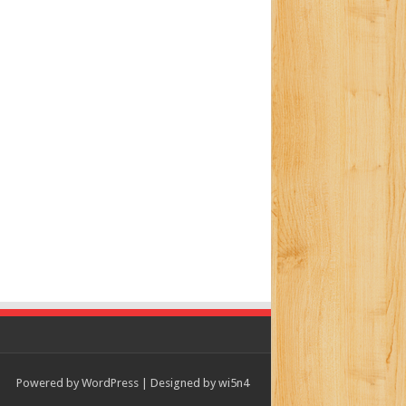
Powered by
WordPress
| Designed by
wi5n4