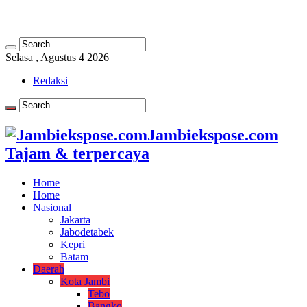
Selasa , Agustus 4 2026
Redaksi
Jambiekspose.com
Tajam & terpercaya
Home
Home
Nasional
Jakarta
Jabodetabek
Kepri
Batam
Daerah
Kota Jambi
Tebo
Bangko