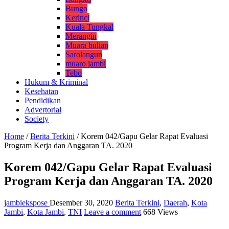
Bungo
Kerinci
Kuala Tungkal
Merangin
Muara bulian
Sarolangun
muaro jambi
Tebo
Hukum & Kriminal
Kesehatan
Pendidikan
Advertorial
Society
Home
/
Berita Terkini
/
Korem 042/Gapu Gelar Rapat Evaluasi
Program Kerja dan Anggaran TA. 2020
Korem 042/Gapu Gelar Rapat Evaluasi
Program Kerja dan Anggaran TA. 2020
jambiekspose
Desember 30, 2020
Berita Terkini
,
Daerah
,
Kota
Jambi
,
Kota Jambi
,
TNI
Leave a comment
668 Views