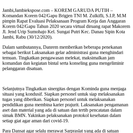
Jambi,Jambiekspose.com – KOREM GARUDA PUTIH –
Komandan Korem 042/Gapu Brigjen TNI M. Zulkifli, S.I.P, M.M
pimpin Rapat Evaluasi Pelaksanaan Program Kerja dan Anggaran
Korem 042/Gapu Tahun 2020 secara virtual diruang rapat Makorem
Jl. Jend Urip Sumohajo Kel. Sungai Putri Kec. Danau Sipin Kota
Jambi, Rabu (30/12/2020).
Dalam sambutannya, Danrem memberikan beberapa penekanan
sebagai berikut Laksanakan gelar administrasi guna menghindari
temuan. Tingkatkan pengawasan melekat, maksimalkan jam
komandan dan kegiatan bintal serta konseling guna mengeliminir
pelanggaran disatuan.
Selanjutnya Tingkatkan sinergitas dengan Kominda guna menjaga
situasi yang kondusif. Siapkan personel untuk siap melaksanakan
tugas yang diberikan. Siapkan personel untuk melaksanakan
pendidikan guna membina karier prajurit. Laksanakan pengamanan
aset dan material yang ada di satuan dan tertib pencatatan dalam
simak BMN. Yakinkan pelaksanakan protokol kesehatan dalam
setiap giat agar aman dari covid-19.
Para Dansat agar selalu merawat Sarpraslat yang ada di satuan