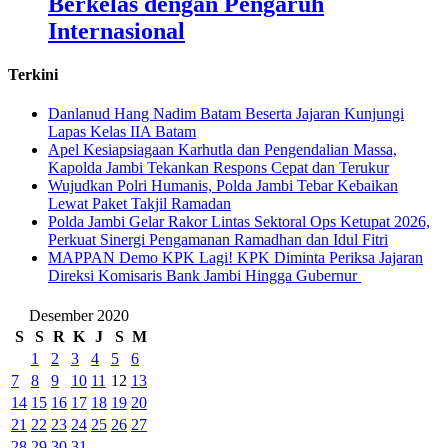
Berkelas dengan Pengaruh
Internasional
Terkini
Danlanud Hang Nadim Batam Beserta Jajaran Kunjungi
Lapas Kelas IIA Batam
Apel Kesiapsiagaan Karhutla dan Pengendalian Massa,
Kapolda Jambi Tekankan Respons Cepat dan Terukur
Wujudkan Polri Humanis, Polda Jambi Tebar Kebaikan
Lewat Paket Takjil Ramadan
Polda Jambi Gelar Rakor Lintas Sektoral Ops Ketupat 2026,
Perkuat Sinergi Pengamanan Ramadhan dan Idul Fitri
‎MAPPAN Demo KPK Lagi! KPK Diminta Periksa Jajaran
Direksi Komisaris Bank Jambi Hingga Gubernur ‎
Desember 2020
S
S
R
K
J
S
M
1
2
3
4
5
6
7
8
9
10
11
12
13
14
15
16
17
18
19
20
21
22
23
24
25
26
27
28
29
30
31