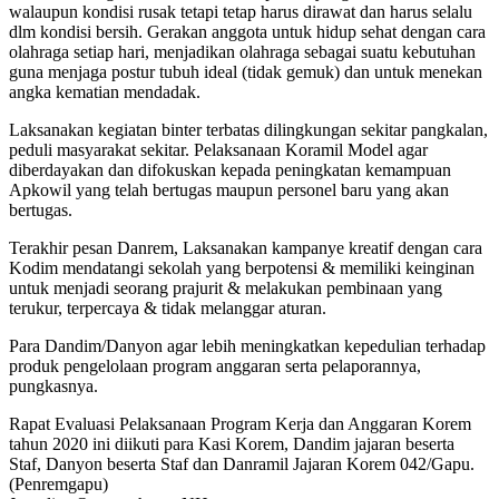
walaupun kondisi rusak tetapi tetap harus dirawat dan harus selalu
dlm kondisi bersih. Gerakan anggota untuk hidup sehat dengan cara
olahraga setiap hari, menjadikan olahraga sebagai suatu kebutuhan
guna menjaga postur tubuh ideal (tidak gemuk) dan untuk menekan
angka kematian mendadak.
Laksanakan kegiatan binter terbatas dilingkungan sekitar pangkalan,
peduli masyarakat sekitar. Pelaksanaan Koramil Model agar
diberdayakan dan difokuskan kepada peningkatan kemampuan
Apkowil yang telah bertugas maupun personel baru yang akan
bertugas.
Terakhir pesan Danrem, Laksanakan kampanye kreatif dengan cara
Kodim mendatangi sekolah yang berpotensi & memiliki keinginan
untuk menjadi seorang prajurit & melakukan pembinaan yang
terukur, terpercaya & tidak melanggar aturan.
Para Dandim/Danyon agar lebih meningkatkan kepedulian terhadap
produk pengelolaan program anggaran serta pelaporannya,
pungkasnya.
Rapat Evaluasi Pelaksanaan Program Kerja dan Anggaran Korem
tahun 2020 ini diikuti para Kasi Korem, Dandim jajaran beserta
Staf, Danyon beserta Staf dan Danramil Jajaran Korem 042/Gapu.
(Penremgapu)