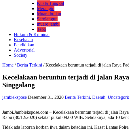
Kuala Tungkal
Merangin
Muara bulian
Sarolangun
muaro jambi
Tebo
Hukum & Kriminal
Kesehatan
Pendidikan
Advertorial
Society
Home
/
Berita Terkini
/
Kecelakaan beruntun terjadi di jalan Raya Pa
Kecelakaan beruntun terjadi di jalan Ray
Singgalang
jambiekspose
Desember 31, 2020
Berita Terkini
,
Daerah
,
Uncategori
Jambi,Jambiekspose.com – Kecelakaan beruntun terjadi di jalan Ray
Rabu (30/12/2020) sekitar pukul 09.00 WIB. Setidaknya, ada 10 kenda
Tidak ada laporan korban jiwa dalam kejadian ini. Kasat Lantas Pol