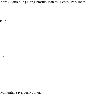
ara (Danlanud) Hang Nadim Batam, Letkol Pnb Indra …
dai
*
 komentar saya berikutnya.