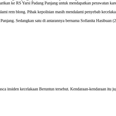
dilarikan ke RS Yarsi Padang Panjang untuk mendapatkan perawatan kar
alami rem blong. Pihak kepolisian masih mendalami penyebab kecelakaa
g Panjang. Sedangkan satu di antarannya bernama Sofianita Hasibuan 
sca insiden kecelakaan Beruntun tersebut. Kendaraan-kendaraan itu jug