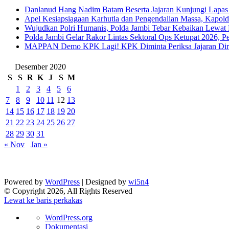
Danlanud Hang Nadim Batam Beserta Jajaran Kunjungi Lapas
Apel Kesiapsiagaan Karhutla dan Pengendalian Massa, Kapol
Wujudkan Polri Humanis, Polda Jambi Tebar Kebaikan Lewat 
Polda Jambi Gelar Rakor Lintas Sektoral Ops Ketupat 2026, P
‎MAPPAN Demo KPK Lagi! KPK Diminta Periksa Jajaran Direk
Desember 2020
S
S
R
K
J
S
M
1
2
3
4
5
6
7
8
9
10
11
12
13
14
15
16
17
18
19
20
21
22
23
24
25
26
27
28
29
30
31
« Nov
Jan »
Powered by
WordPress
| Designed by
wi5n4
© Copyright 2026, All Rights Reserved
Lewat ke baris perkakas
Tentang
WordPress.org
WordPress
Dokumentasi