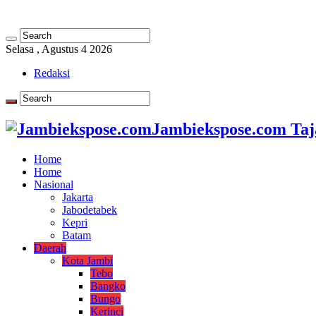
Selasa , Agustus 4 2026
Redaksi
Jambiekspose.com Taj
Home
Home
Nasional
Jakarta
Jabodetabek
Kepri
Batam
Daerah
Kota Jambi
Tebo
Bangko
Bungo
Kerinci