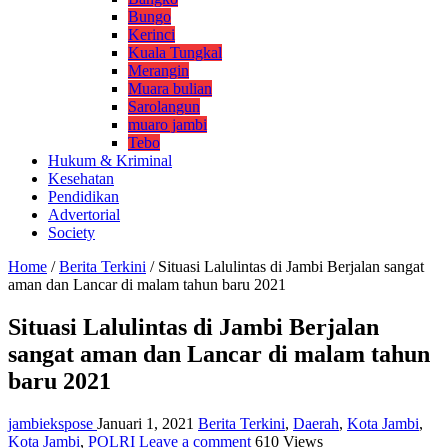
Bungo
Kerinci
Kuala Tungkal
Merangin
Muara bulian
Sarolangun
muaro jambi
Tebo
Hukum & Kriminal
Kesehatan
Pendidikan
Advertorial
Society
Home
/
Berita Terkini
/
Situasi Lalulintas di Jambi Berjalan sangat
aman dan Lancar di malam tahun baru 2021
Situasi Lalulintas di Jambi Berjalan
sangat aman dan Lancar di malam tahun
baru 2021
jambiekspose
Januari 1, 2021
Berita Terkini
,
Daerah
,
Kota Jambi
,
Kota Jambi
,
POLRI
Leave a comment
610 Views