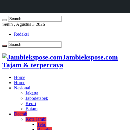
Senin , Agustus 3 2026
Redaksi
Jambiekspose.com
Tajam & terpercaya
Home
Home
Nasional
Jakarta
Jabodetabek
Kepri
Batam
Daerah
Kota Jambi
Tebo
Bangko