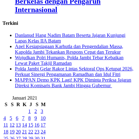
Berkelas dengan Pengaruh
Internasional
Terkini
Danlanud Hang Nadim Batam Beserta Jajaran Kunjungi
Lapas Kelas IIA Batam
Apel Kesiapsiagaan Karhutla dan Pengendalian Massa,
Kapolda Jambi Tekankan Respons Cepat dan Terukur
Wujudkan Polri Humanis, Polda Jambi Tebar Kebaikan
Lewat Paket Takjil Ramadan
Polda Jambi Gelar Rakor Lintas Sektoral Ops Ketupat 2026,
Perkuat Sinergi Pengamanan Ramadhan dan Idul Fitri
‎MAPPAN Demo KPK Lagi! KPK Diminta Periksa Jajaran
Direksi Komisaris Bank Jambi Hingga Gubernur ‎
Januari 2021
S
S
R
K
J
S
M
1
2
3
4
5
6
7
8
9
10
11
12
13
14
15
16
17
18
19
20
21
22
23
24
25
26
27
28
29
30
31