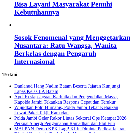
Bisa Layani Masyarakat Penuhi
Kebutuhannya
Sosok Fenomenal yang Menggetarkan
Nusantara: Ratu Wangsa, Wanita
Berkelas dengan Pengaruh
Internasional
Terkini
Danlanud Hang Nadim Batam Beserta Jajaran Kunjungi
Lapas Kelas IIA Batam
Apel Kesiapsiagaan Karhutla dan Pengendalian Massa,
Kapolda Jambi Tekankan Respons Cepat dan Terukur
Wujudkan Polri Humanis, Polda Jambi Tebar Kebaikan
Lewat Paket Takjil Ramadan
Polda Jambi Gelar Rakor Lintas Sektoral Ops Ketupat 2026,
Perkuat Sinergi Pengamanan Ramadhan dan Idul Fitri
‎MAPPAN Demo KPK Lagi! KPK Diminta Periksa Jajaran