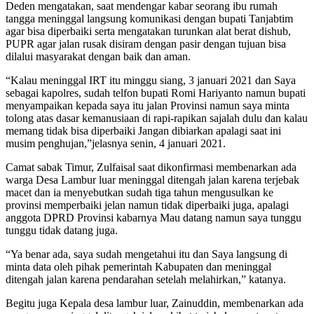
Deden mengatakan, saat mendengar kabar seorang ibu rumah
tangga meninggal langsung komunikasi dengan bupati Tanjabtim
agar bisa diperbaiki serta mengatakan turunkan alat berat dishub,
PUPR agar jalan rusak disiram dengan pasir dengan tujuan bisa
dilalui masyarakat dengan baik dan aman.
“Kalau meninggal IRT itu minggu siang, 3 januari 2021 dan Saya
sebagai kapolres, sudah telfon bupati Romi Hariyanto namun bupati
menyampaikan kepada saya itu jalan Provinsi namun saya minta
tolong atas dasar kemanusiaan di rapi-rapikan sajalah dulu dan kalau
memang tidak bisa diperbaiki Jangan dibiarkan apalagi saat ini
musim penghujan,”jelasnya senin, 4 januari 2021.
Camat sabak Timur, Zulfaisal saat dikonfirmasi membenarkan ada
warga Desa Lambur luar meninggal ditengah jalan karena terjebak
macet dan ia menyebutkan sudah tiga tahun mengusulkan ke
provinsi memperbaiki jelan namun tidak diperbaiki juga, apalagi
anggota DPRD Provinsi kabarnya Mau datang namun saya tunggu
tunggu tidak datang juga.
“Ya benar ada, saya sudah mengetahui itu dan Saya langsung di
minta data oleh pihak pemerintah Kabupaten dan meninggal
ditengah jalan karena pendarahan setelah melahirkan,” katanya.
Begitu juga Kepala desa lambur luar, Zainuddin, membenarkan ada