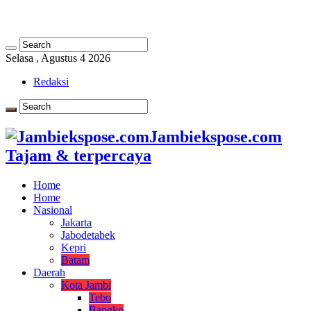
Selasa , Agustus 4 2026
Redaksi
Jambiekspose.com
Tajam & terpercaya
Home
Home
Nasional
Jakarta
Jabodetabek
Kepri
Batam
Daerah
Kota Jambi
Tebo
Bangko