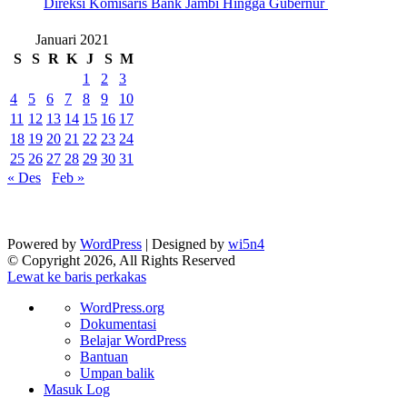
Direksi Komisaris Bank Jambi Hingga Gubernur ‎
Januari 2021
S
S
R
K
J
S
M
1
2
3
4
5
6
7
8
9
10
11
12
13
14
15
16
17
18
19
20
21
22
23
24
25
26
27
28
29
30
31
« Des
Feb »
Powered by
WordPress
| Designed by
wi5n4
© Copyright 2026, All Rights Reserved
Lewat ke baris perkakas
Tentang
WordPress.org
WordPress
Dokumentasi
Belajar WordPress
Bantuan
Umpan balik
Masuk Log