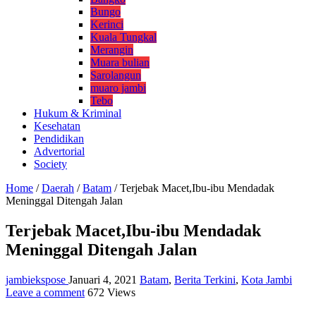
Bungo
Kerinci
Kuala Tungkal
Merangin
Muara bulian
Sarolangun
muaro jambi
Tebo
Hukum & Kriminal
Kesehatan
Pendidikan
Advertorial
Society
Home
/
Daerah
/
Batam
/
Terjebak Macet,Ibu-ibu Mendadak
Meninggal Ditengah Jalan
Terjebak Macet,Ibu-ibu Mendadak
Meninggal Ditengah Jalan
jambiekspose
Januari 4, 2021
Batam
,
Berita Terkini
,
Kota Jambi
Leave a comment
672 Views