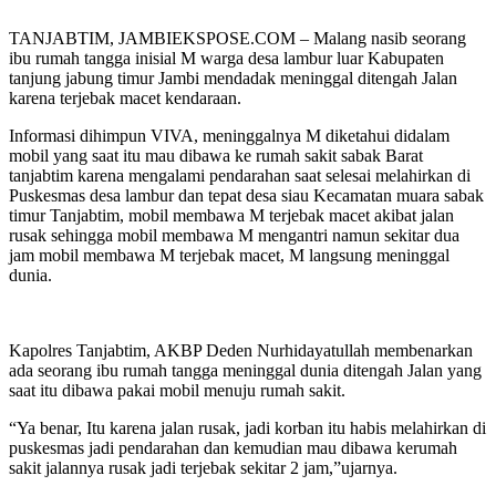
TANJABTIM, JAMBIEKSPOSE.COM – Malang nasib seorang
ibu rumah tangga inisial M warga desa lambur luar Kabupaten
tanjung jabung timur Jambi mendadak meninggal ditengah Jalan
karena terjebak macet kendaraan.
Informasi dihimpun VIVA, meninggalnya M diketahui didalam
mobil yang saat itu mau dibawa ke rumah sakit sabak Barat
tanjabtim karena mengalami pendarahan saat selesai melahirkan di
Puskesmas desa lambur dan tepat desa siau Kecamatan muara sabak
timur Tanjabtim, mobil membawa M terjebak macet akibat jalan
rusak sehingga mobil membawa M mengantri namun sekitar dua
jam mobil membawa M terjebak macet, M langsung meninggal
dunia.
Kapolres Tanjabtim, AKBP Deden Nurhidayatullah membenarkan
ada seorang ibu rumah tangga meninggal dunia ditengah Jalan yang
saat itu dibawa pakai mobil menuju rumah sakit.
“Ya benar, Itu karena jalan rusak, jadi korban itu habis melahirkan di
puskesmas jadi pendarahan dan kemudian mau dibawa kerumah
sakit jalannya rusak jadi terjebak sekitar 2 jam,”ujarnya.