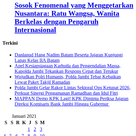
Sosok Fenomenal yang Menggetarkan
Nusantara: Ratu Wangsa, Wanita
Berkelas dengan Pengaruh
Internasional
Terkini
Danlanud Hang Nadim Batam Beserta Jajaran Kunjungi
Lapas Kelas IIA Batam
Apel Kesiapsiagaan Karhutla dan Pengendalian Massa,
Kapolda Jambi Tekankan Respons Cepat dan Terukur
Wujudkan Polri Humanis, Polda Jambi Tebar Kebaikan
Lewat Paket Takjil Ramadan
Polda Jambi Gelar Rakor Lintas Sektoral Ops Ketupat 2026,
Perkuat Sinergi Pengamanan Ramadhan dan Idul Fitri
‎MAPPAN Demo KPK Lagi! KPK Diminta Periksa Jajaran
Direksi Komisaris Bank Jambi Hingga Gubernur ‎
Januari 2021
S
S
R
K
J
S
M
1
2
3
4
5
6
7
8
9
10