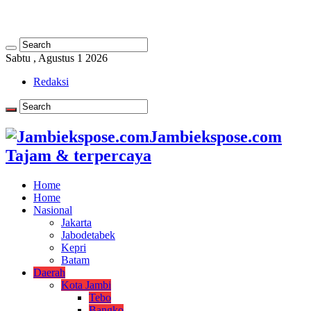
Sabtu , Agustus 1 2026
Redaksi
Jambiekspose.com
Tajam & terpercaya
Home
Home
Nasional
Jakarta
Jabodetabek
Kepri
Batam
Daerah
Kota Jambi
Tebo
Bangko