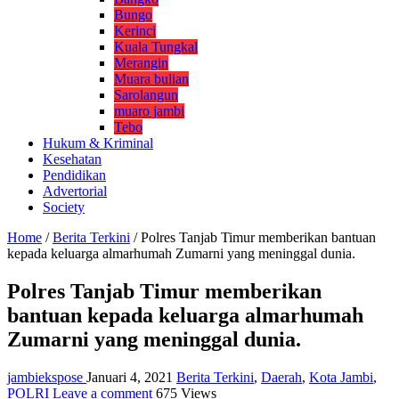
Bungo
Kerinci
Kuala Tungkal
Merangin
Muara bulian
Sarolangun
muaro jambi
Tebo
Hukum & Kriminal
Kesehatan
Pendidikan
Advertorial
Society
Home
/
Berita Terkini
/
Polres Tanjab Timur memberikan bantuan
kepada keluarga almarhumah Zumarni yang meninggal dunia.
Polres Tanjab Timur memberikan
bantuan kepada keluarga almarhumah
Zumarni yang meninggal dunia.
jambiekspose
Januari 4, 2021
Berita Terkini
,
Daerah
,
Kota Jambi
,
POLRI
Leave a comment
675 Views