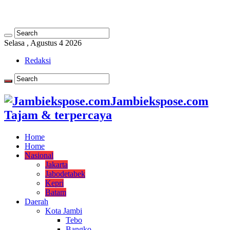
Selasa , Agustus 4 2026
Redaksi
Jambiekspose.com
Tajam & terpercaya
Home
Home
Nasional
Jakarta
Jabodetabek
Kepri
Batam
Daerah
Kota Jambi
Tebo
Bangko