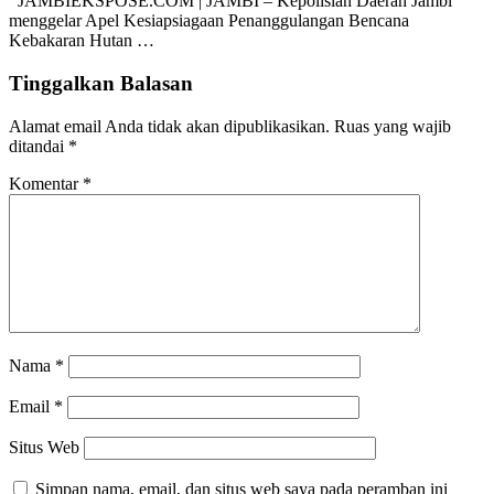
JAMBIEKSPOSE.COM | JAMBI – Kepolisian Daerah Jambi
menggelar Apel Kesiapsiagaan Penanggulangan Bencana
Kebakaran Hutan …
Tinggalkan Balasan
Alamat email Anda tidak akan dipublikasikan.
Ruas yang wajib
ditandai
*
Komentar
*
Nama
*
Email
*
Situs Web
Simpan nama, email, dan situs web saya pada peramban ini