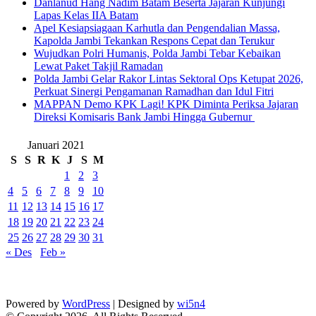
Danlanud Hang Nadim Batam Beserta Jajaran Kunjungi
Lapas Kelas IIA Batam
Apel Kesiapsiagaan Karhutla dan Pengendalian Massa,
Kapolda Jambi Tekankan Respons Cepat dan Terukur
Wujudkan Polri Humanis, Polda Jambi Tebar Kebaikan
Lewat Paket Takjil Ramadan
Polda Jambi Gelar Rakor Lintas Sektoral Ops Ketupat 2026,
Perkuat Sinergi Pengamanan Ramadhan dan Idul Fitri
‎MAPPAN Demo KPK Lagi! KPK Diminta Periksa Jajaran
Direksi Komisaris Bank Jambi Hingga Gubernur ‎
Januari 2021
S
S
R
K
J
S
M
1
2
3
4
5
6
7
8
9
10
11
12
13
14
15
16
17
18
19
20
21
22
23
24
25
26
27
28
29
30
31
« Des
Feb »
Powered by
WordPress
| Designed by
wi5n4