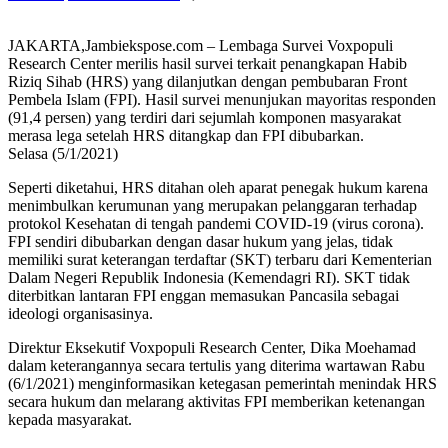
JAKARTA,Jambiekspose.com – Lembaga Survei Voxpopuli
Research Center merilis hasil survei terkait penangkapan Habib
Riziq Sihab (HRS) yang dilanjutkan dengan pembubaran Front
Pembela Islam (FPI). Hasil survei menunjukan mayoritas responden
(91,4 persen) yang terdiri dari sejumlah komponen masyarakat
merasa lega setelah HRS ditangkap dan FPI dibubarkan.
Selasa (5/1/2021)
Seperti diketahui, HRS ditahan oleh aparat penegak hukum karena
menimbulkan kerumunan yang merupakan pelanggaran terhadap
protokol Kesehatan di tengah pandemi COVID-19 (virus corona).
FPI sendiri dibubarkan dengan dasar hukum yang jelas, tidak
memiliki surat keterangan terdaftar (SKT) terbaru dari Kementerian
Dalam Negeri Republik Indonesia (Kemendagri RI). SKT tidak
diterbitkan lantaran FPI enggan memasukan Pancasila sebagai
ideologi organisasinya.
Direktur Eksekutif Voxpopuli Research Center, Dika Moehamad
dalam keterangannya secara tertulis yang diterima wartawan Rabu
(6/1/2021) menginformasikan ketegasan pemerintah menindak HRS
secara hukum dan melarang aktivitas FPI memberikan ketenangan
kepada masyarakat.