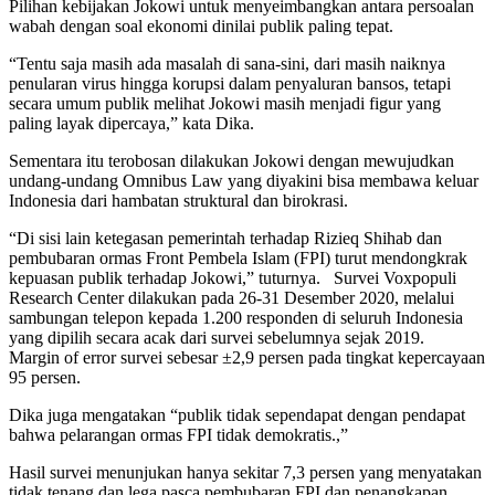
Pilihan kebijakan Jokowi untuk menyeimbangkan antara persoalan
wabah dengan soal ekonomi dinilai publik paling tepat.
“Tentu saja masih ada masalah di sana-sini, dari masih naiknya
penularan virus hingga korupsi dalam penyaluran bansos, tetapi
secara umum publik melihat Jokowi masih menjadi figur yang
paling layak dipercaya,” kata Dika.
Sementara itu terobosan dilakukan Jokowi dengan mewujudkan
undang-undang Omnibus Law yang diyakini bisa membawa keluar
Indonesia dari hambatan struktural dan birokrasi.
“Di sisi lain ketegasan pemerintah terhadap Rizieq Shihab dan
pembubaran ormas Front Pembela Islam (FPI) turut mendongkrak
kepuasan publik terhadap Jokowi,” tuturnya. Survei Voxpopuli
Research Center dilakukan pada 26-31 Desember 2020, melalui
sambungan telepon kepada 1.200 responden di seluruh Indonesia
yang dipilih secara acak dari survei sebelumnya sejak 2019.
Margin of error survei sebesar ±2,9 persen pada tingkat kepercayaan
95 persen.
Dika juga mengatakan “publik tidak sependapat dengan pendapat
bahwa pelarangan ormas FPI tidak demokratis.,”
Hasil survei menunjukan hanya sekitar 7,3 persen yang menyatakan
tidak tenang dan lega pasca pembubaran FPI dan penangkapan