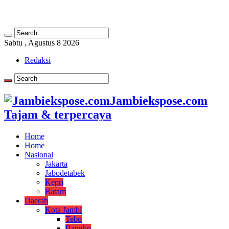
Sabtu , Agustus 8 2026
Redaksi
Jambiekspose.com
Tajam & terpercaya
Home
Home
Nasional
Jakarta
Jabodetabek
Kepri
Batam
Daerah
Kota Jambi
Tebo
Bangko