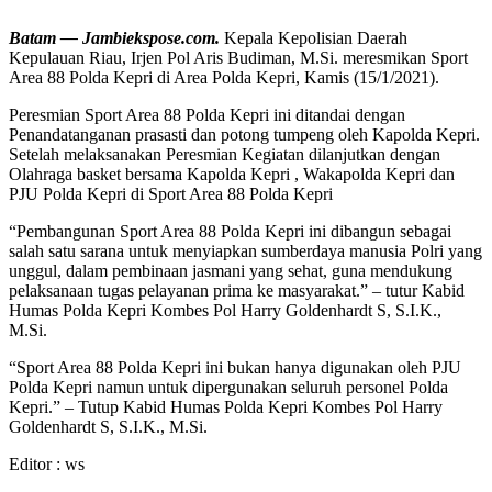
Batam — Jambiekspose.com.
Kepala Kepolisian Daerah
Kepulauan Riau, Irjen Pol Aris Budiman, M.Si. meresmikan Sport
Area 88 Polda Kepri di Area Polda Kepri, Kamis (15/1/2021).
Peresmian Sport Area 88 Polda Kepri ini ditandai dengan
Penandatanganan prasasti dan potong tumpeng oleh Kapolda Kepri.
Setelah melaksanakan Peresmian Kegiatan dilanjutkan dengan
Olahraga basket bersama Kapolda Kepri , Wakapolda Kepri dan
PJU Polda Kepri di Sport Area 88 Polda Kepri
“Pembangunan Sport Area 88 Polda Kepri ini dibangun sebagai
salah satu sarana untuk menyiapkan sumberdaya manusia Polri yang
unggul, dalam pembinaan jasmani yang sehat, guna mendukung
pelaksanaan tugas pelayanan prima ke masyarakat.” – tutur Kabid
Humas Polda Kepri Kombes Pol Harry Goldenhardt S, S.I.K.,
M.Si.
“Sport Area 88 Polda Kepri ini bukan hanya digunakan oleh PJU
Polda Kepri namun untuk dipergunakan seluruh personel Polda
Kepri.” – Tutup Kabid Humas Polda Kepri Kombes Pol Harry
Goldenhardt S, S.I.K., M.Si.
Editor : ws