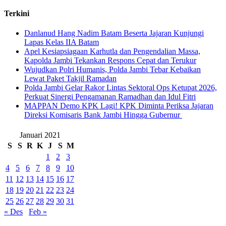
Terkini
Danlanud Hang Nadim Batam Beserta Jajaran Kunjungi
Lapas Kelas IIA Batam
Apel Kesiapsiagaan Karhutla dan Pengendalian Massa,
Kapolda Jambi Tekankan Respons Cepat dan Terukur
Wujudkan Polri Humanis, Polda Jambi Tebar Kebaikan
Lewat Paket Takjil Ramadan
Polda Jambi Gelar Rakor Lintas Sektoral Ops Ketupat 2026,
Perkuat Sinergi Pengamanan Ramadhan dan Idul Fitri
‎MAPPAN Demo KPK Lagi! KPK Diminta Periksa Jajaran
Direksi Komisaris Bank Jambi Hingga Gubernur ‎
Januari 2021
S
S
R
K
J
S
M
1
2
3
4
5
6
7
8
9
10
11
12
13
14
15
16
17
18
19
20
21
22
23
24
25
26
27
28
29
30
31
« Des
Feb »