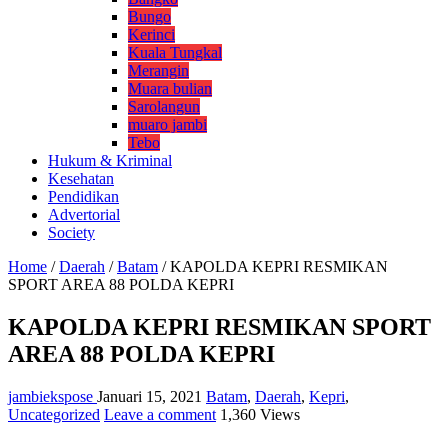
Bungo
Kerinci
Kuala Tungkal
Merangin
Muara bulian
Sarolangun
muaro jambi
Tebo
Hukum & Kriminal
Kesehatan
Pendidikan
Advertorial
Society
Home
/
Daerah
/
Batam
/
KAPOLDA KEPRI RESMIKAN
SPORT AREA 88 POLDA KEPRI
KAPOLDA KEPRI RESMIKAN SPORT
AREA 88 POLDA KEPRI
jambiekspose
Januari 15, 2021
Batam
,
Daerah
,
Kepri
,
Uncategorized
Leave a comment
1,360 Views