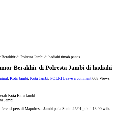
Berakhir di Polresta Jambi di hadiahi timah panas
mor Berakhir di Polresta Jambi di hadiahi
inal
,
Kota Jambi
,
Kota Jambi
,
POLRI
Leave a comment
668 Views
aerah Kota Baru Jambi
a Jambi .
ferensi pers di Mapolresta Jambi pada Senin 25/01 pukul 13.00 wib.