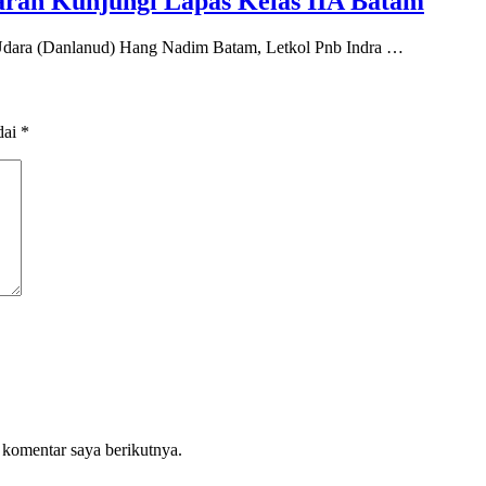
ran Kunjungi Lapas Kelas IIA Batam
ara (Danlanud) Hang Nadim Batam, Letkol Pnb Indra …
dai
*
 komentar saya berikutnya.