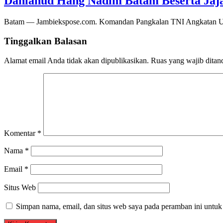
Danlanud Hang Nadim Batam Beserta Jaja
Batam — Jambiekspose.com. Komandan Pangkalan TNI Angkatan Ud
Tinggalkan Balasan
Alamat email Anda tidak akan dipublikasikan.
Ruas yang wajib ditan
Komentar
*
Nama
*
Email
*
Situs Web
Simpan nama, email, dan situs web saya pada peramban ini untuk