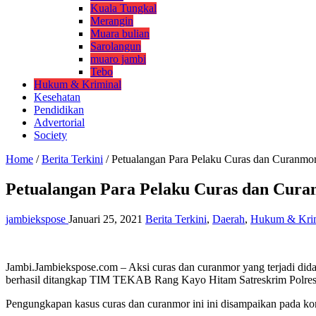
Kuala Tungkal
Merangin
Muara bulian
Sarolangun
muaro jambi
Tebo
Hukum & Kriminal
Kesehatan
Pendidikan
Advertorial
Society
Home
/
Berita Terkini
/
Petualangan Para Pelaku Curas dan Curanmor 
Petualangan Para Pelaku Curas dan Curan
jambiekspose
Januari 25, 2021
Berita Terkini
,
Daerah
,
Hukum & Krim
Jambi.Jambiekspose.com – Aksi curas dan curanmor yang terjadi did
berhasil ditangkap TIM TEKAB Rang Kayo Hitam Satreskrim Polrest
Pengungkapan kasus curas dan curanmor ini ini disampaikan pada kon