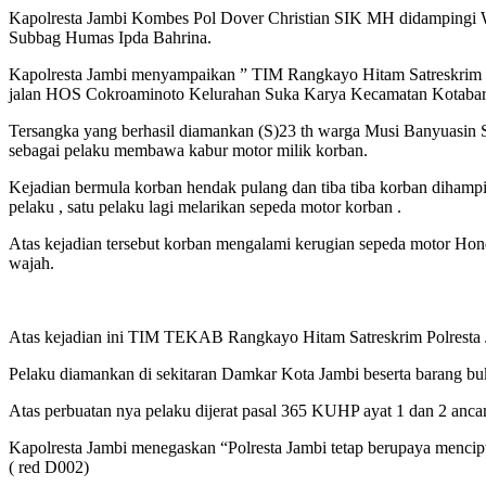
Kapolresta Jambi Kombes Pol Dover Christian SIK MH didampingi W
Subbag Humas Ipda Bahrina.
Kapolresta Jambi menyampaikan ” TIM Rangkayo Hitam Satreskrim Po
jalan HOS Cokroaminoto Kelurahan Suka Karya Kecamatan Kotabaru 
Tersangka yang berhasil diamankan (S)23 th warga Musi Banyuasin
sebagai pelaku membawa kabur motor milik korban.
Kejadian bermula korban hendak pulang dan tiba tiba korban dihampi
pelaku , satu pelaku lagi melarikan sepeda motor korban .
Atas kejadian tersebut korban mengalami kerugian sepeda motor Ho
wajah.
Atas kejadian ini TIM TEKAB Rangkayo Hitam Satreskrim Polresta J
Pelaku diamankan di sekitaran Damkar Kota Jambi beserta barang bukti
Atas perbuatan nya pelaku dijerat pasal 365 KUHP ayat 1 dan 2 anc
Kapolresta Jambi menegaskan “Polresta Jambi tetap berupaya mencipta
( red D002)