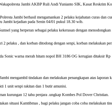
akapolresta Jambi AKBP Ruli Andi Yunianto SIK, Kasat Reskrim Komp
lresta Jambi berhasil mengamankan 2 pelaku kejahatan curas dan cu
Jambi kejadian pada Senin 04/01 pukul 18.30 wib.
 Sumsel yang berperan sebagai pelaku kekerasan dengan menodongkan
ri 2 pelaku , dan korban ditodong dengan senpi, korban melakukan pe
nda Sonic warna merah hitam nopol BH 3186 OG kerugian ditaksir Rp 
ambi mengambil tindakan dan melakukan penangkapan atas laporan ko
 1 unit senpi rakitan dan 1 butir amunisi.
aman kurungan 12 tahu penjara .ungkap Kombes Pol Dover Christian.
kan situasi Kamtibmas , bagi pelaku jangan coba coba melakukan tinda