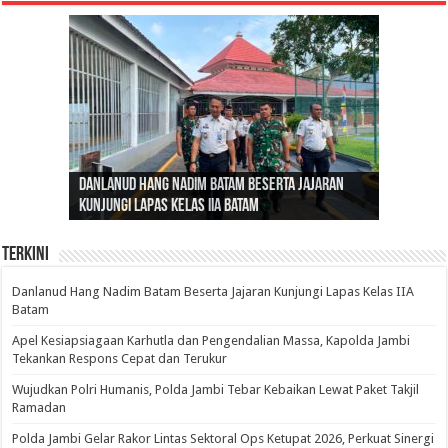
Gubernur Al Haris: Lomba Cerdas Cermat Sarana
Gubernur Al Haris Dorong Koperasi Merah Putih
Sosok Fenomenal yang Menggetarkan
Danlanud Hang Nadim Batam Beserta Jajaran
Silaturahmi dan Reses Komite I DPD RI di Polda
Edukasi Pembentukan Karakter Generasi
Cepat Beroperasi Agar Bisa Layani Masyarakat
Nusantara: Ratu Wangsa, Wanita Berkelas
Kunjungi Lapas Kelas IIA Batam
Jambi Bahas Sinergitas Penanganan Narkotika
Penerus
Penuhi Kebutuhannya
dengan Pengaruh Internasional
Terkini
Danlanud Hang Nadim Batam Beserta Jajaran Kunjungi Lapas Kelas IIA
Batam
Apel Kesiapsiagaan Karhutla dan Pengendalian Massa, Kapolda Jambi
Tekankan Respons Cepat dan Terukur
Wujudkan Polri Humanis, Polda Jambi Tebar Kebaikan Lewat Paket Takjil
Ramadan
Polda Jambi Gelar Rakor Lintas Sektoral Ops Ketupat 2026, Perkuat Sinergi