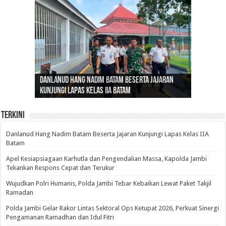
Gubernur Al Haris: Lomba Cerdas Cermat Sarana
Gubernur Al Haris Dorong Koperasi Merah Putih
Sosok Fenomenal yang Menggetarkan
Danlanud Hang Nadim Batam Beserta Jajaran
Silaturahmi dan Reses Komite I DPD RI di Polda
Edukasi Pembentukan Karakter Generasi
Cepat Beroperasi Agar Bisa Layani Masyarakat
Nusantara: Ratu Wangsa, Wanita Berkelas
Kunjungi Lapas Kelas IIA Batam
Jambi Bahas Sinergitas Penanganan Narkotika
Penerus
Penuhi Kebutuhannya
dengan Pengaruh Internasional
Terkini
Danlanud Hang Nadim Batam Beserta Jajaran Kunjungi Lapas Kelas IIA
Batam
Apel Kesiapsiagaan Karhutla dan Pengendalian Massa, Kapolda Jambi
Tekankan Respons Cepat dan Terukur
Wujudkan Polri Humanis, Polda Jambi Tebar Kebaikan Lewat Paket Takjil
Ramadan
Polda Jambi Gelar Rakor Lintas Sektoral Ops Ketupat 2026, Perkuat Sinergi
Pengamanan Ramadhan dan Idul Fitri