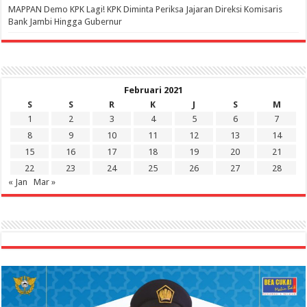
‎MAPPAN Demo KPK Lagi! KPK Diminta Periksa Jajaran Direksi Komisaris
Bank Jambi Hingga Gubernur ‎
Februari 2021
S
S
R
K
J
S
M
1
2
3
4
5
6
7
8
9
10
11
12
13
14
15
16
17
18
19
20
21
22
23
24
25
26
27
28
« Jan
Mar »