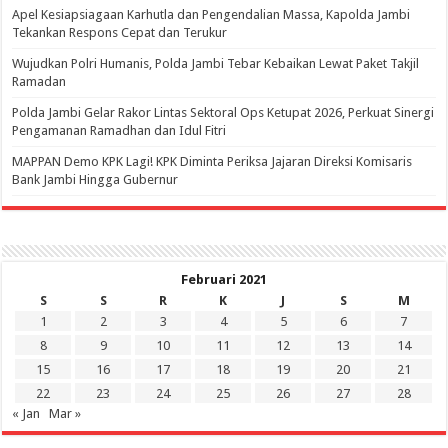
Apel Kesiapsiagaan Karhutla dan Pengendalian Massa, Kapolda Jambi
Tekankan Respons Cepat dan Terukur
Wujudkan Polri Humanis, Polda Jambi Tebar Kebaikan Lewat Paket Takjil
Ramadan
Polda Jambi Gelar Rakor Lintas Sektoral Ops Ketupat 2026, Perkuat Sinergi
Pengamanan Ramadhan dan Idul Fitri
‎MAPPAN Demo KPK Lagi! KPK Diminta Periksa Jajaran Direksi Komisaris
Bank Jambi Hingga Gubernur ‎
Februari 2021
S
S
R
K
J
S
M
1
2
3
4
5
6
7
8
9
10
11
12
13
14
15
16
17
18
19
20
21
22
23
24
25
26
27
28
« Jan
Mar »