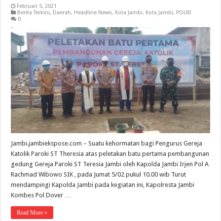
Februari 5, 2021
Berita Terkini
,
Daerah
,
Headline News
,
Kota Jambi
,
Kota Jambi
,
POLRI
0
Jambi.jambiekspose.com – Suatu kehormatan bagi Pengurus Gereja
Katolik Paroki ST Theresia atas peletakan batu pertama pembangunan
gedung Gereja Paroki ST Teresia Jambi oleh Kapolda Jambi Irjen Pol A
Rachmad Wibowo SIK , pada Jumat 5/02 pukul 10.00 wib Turut
mendampingi Kapolda Jambi pada kegiatan ini, Kapolresta Jambi
Kombes Pol Dover …
Read More »