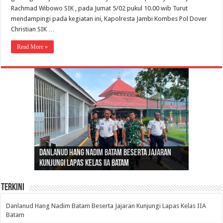
Rachmad Wibowo SIK , pada Jumat 5/02 pukul 10.00 wib Turut
mendampingi pada kegiatan ini, Kapolresta Jambi Kombes Pol Dover
Christian SIK …
Read More »
Gubernur Al Haris: Lomba Cerdas Cermat Sarana
Gubernur Al Haris Dorong Koperasi Merah Putih
Sosok Fenomenal yang Menggetarkan
Danlanud Hang Nadim Batam Beserta Jajaran
Silaturahmi dan Reses Komite I DPD RI di Polda
Edukasi Pembentukan Karakter Generasi
Cepat Beroperasi Agar Bisa Layani Masyarakat
Nusantara: Ratu Wangsa, Wanita Berkelas
Kunjungi Lapas Kelas IIA Batam
Jambi Bahas Sinergitas Penanganan Narkotika
Penerus
Penuhi Kebutuhannya
dengan Pengaruh Internasional
Terkini
Danlanud Hang Nadim Batam Beserta Jajaran Kunjungi Lapas Kelas IIA
Batam