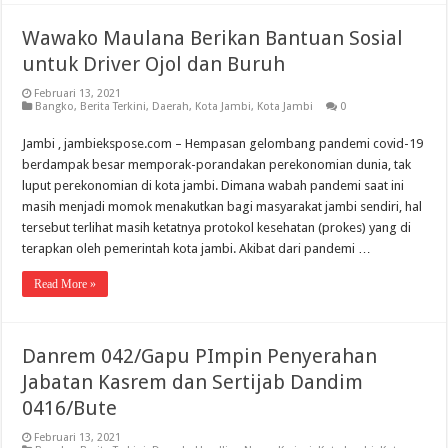
Wawako Maulana Berikan Bantuan Sosial
untuk Driver Ojol dan Buruh
Februari 13, 2021
Bangko
,
Berita Terkini
,
Daerah
,
Kota Jambi
,
Kota Jambi
0
Jambi , jambiekspose.com – Hempasan gelombang pandemi covid-19
berdampak besar memporak-porandakan perekonomian dunia, tak
luput perekonomian di kota jambi. Dimana wabah pandemi saat ini
masih menjadi momok menakutkan bagi masyarakat jambi sendiri, hal
tersebut terlihat masih ketatnya protokol kesehatan (prokes) yang di
terapkan oleh pemerintah kota jambi. Akibat dari pandemi …
Read More »
Danrem 042/Gapu PImpin Penyerahan
Jabatan Kasrem dan Sertijab Dandim
0416/Bute
Februari 13, 2021