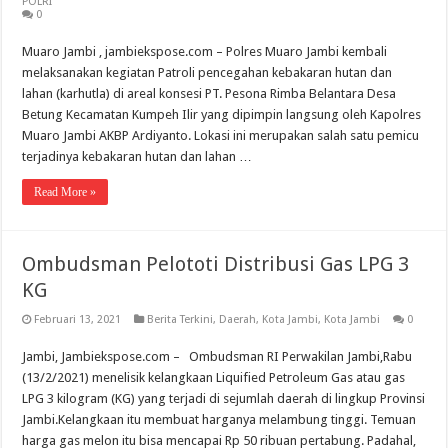
POLRI
0
Muaro Jambi , jambiekspose.com – Polres Muaro Jambi kembali
melaksanakan kegiatan Patroli pencegahan kebakaran hutan dan
lahan (karhutla) di areal konsesi PT. Pesona Rimba Belantara Desa
Betung Kecamatan Kumpeh Ilir yang dipimpin langsung oleh Kapolres
Muaro Jambi AKBP Ardiyanto. Lokasi ini merupakan salah satu pemicu
terjadinya kebakaran hutan dan lahan …
Read More »
Ombudsman Pelototi Distribusi Gas LPG 3
KG
Februari 13, 2021
Berita Terkini
,
Daerah
,
Kota Jambi
,
Kota Jambi
0
Jambi, Jambiekspose.com – Ombudsman RI Perwakilan Jambi,Rabu
(13/2/2021) menelisik kelangkaan Liquified Petroleum Gas atau gas
LPG 3 kilogram (KG) yang terjadi di sejumlah daerah di lingkup Provinsi
Jambi.Kelangkaan itu membuat harganya melambung tinggi. Temuan
harga gas melon itu bisa mencapai Rp 50 ribuan pertabung. Padahal,