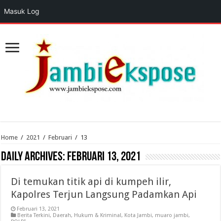
Masuk Log
Home
/
2021
/
Februari
/
13
Daily Archives:
Februari 13, 2021
Di temukan titik api di kumpeh ilir,
Kapolres Terjun Langsung Padamkan Api
Februari 13, 2021
Berita Terkini
,
Daerah
,
Hukum & Kriminal
,
Kota Jambi
,
muaro jambi
,