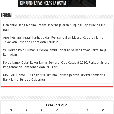
Kunjungi Lapas Kelas IIA Batam
Jambi Bahas Sinergitas Penanganan Narkotika
Penerus
Penuhi Kebutuhannya
dengan Pengaruh Internasional
Terkini
Danlanud Hang Nadim Batam Beserta Jajaran Kunjungi Lapas Kelas IIA
Batam
Apel Kesiapsiagaan Karhutla dan Pengendalian Massa, Kapolda Jambi
Tekankan Respons Cepat dan Terukur
Wujudkan Polri Humanis, Polda Jambi Tebar Kebaikan Lewat Paket Takjil
Ramadan
Polda Jambi Gelar Rakor Lintas Sektoral Ops Ketupat 2026, Perkuat Sinergi
Pengamanan Ramadhan dan Idul Fitri
‎MAPPAN Demo KPK Lagi! KPK Diminta Periksa Jajaran Direksi Komisaris
Bank Jambi Hingga Gubernur ‎
Februari 2021
S
S
R
K
J
S
M