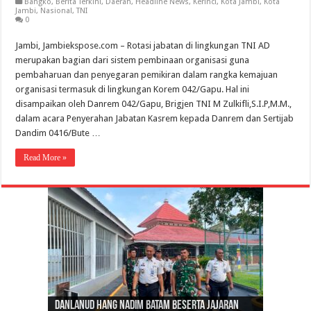
Bangko
,
Berita Terkini
,
Daerah
,
Headline News
,
Kerinci
,
Kota Jambi
,
Kota
Jambi
,
Nasional
,
TNI
0
Jambi, Jambiekspose.com – Rotasi jabatan di lingkungan TNI AD
merupakan bagian dari sistem pembinaan organisasi guna
pembaharuan dan penyegaran pemikiran dalam rangka kemajuan
organisasi termasuk di lingkungan Korem 042/Gapu. Hal ini
disampaikan oleh Danrem 042/Gapu, Brigjen TNI M Zulkifli,S.I.P,M.M.,
dalam acara Penyerahan Jabatan Kasrem kepada Danrem dan Sertijab
Dandim 0416/Bute …
Read More »
Gubernur Al Haris: Lomba Cerdas Cermat Sarana
Gubernur Al Haris Dorong Koperasi Merah Putih
Sosok Fenomenal yang Menggetarkan
Danlanud Hang Nadim Batam Beserta Jajaran
Silaturahmi dan Reses Komite I DPD RI di Polda
Edukasi Pembentukan Karakter Generasi
Cepat Beroperasi Agar Bisa Layani Masyarakat
Nusantara: Ratu Wangsa, Wanita Berkelas