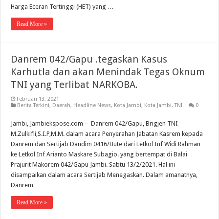
Harga Eceran Tertinggi (HET) yang …
Read More »
Danrem 042/Gapu .tegaskan Kasus
Karhutla dan akan Menindak Tegas Oknum
TNI yang Terlibat NARKOBA.
Februari 13, 2021
Berita Terkini
,
Daerah
,
Headline News
,
Kota Jambi
,
Kota Jambi
,
TNI
0
Jambi, Jambiekspose.com – Danrem 042/Gapu, Brigjen TNI
M.Zulkifli,S.I.P,M.M. dalam acara Penyerahan Jabatan Kasrem kepada
Danrem dan Sertijab Dandim 0416/Bute dari Letkol Inf Widi Rahman
ke Letkol Inf Arianto Maskare Subagio. yang bertempat di Balai
Prajurit Makorem 042/Gapu Jambi. Sabtu 13/2/2021. Hal ini
disampaikan dalam acara Sertijab Menegaskan. Dalam amanatnya,
Danrem …
Read More »