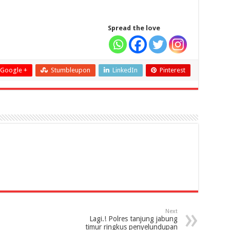
Spread the love
Google +
Stumbleupon
LinkedIn
Pinterest
Next
Lagi.! Polres tanjung jabung
timur ringkus penyelundupan