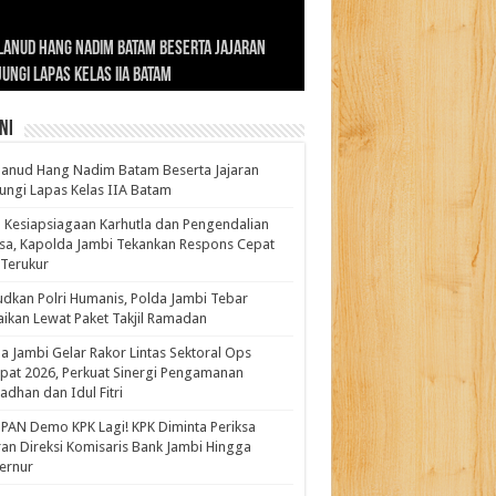
ernur Al Haris: Lomba Cerdas Cermat Sarana
rnur Al Haris Dorong Koperasi Merah Putih
ok Fenomenal yang Menggetarkan
lanud Hang Nadim Batam Beserta Jajaran
turahmi dan Reses Komite I DPD RI di Polda
kasi Pembentukan Karakter Generasi
t Beroperasi Agar Bisa Layani Masyarakat
ntara: Ratu Wangsa, Wanita Berkelas
ungi Lapas Kelas IIA Batam
i Bahas Sinergitas Penanganan Narkotika
erus
uhi Kebutuhannya
gan Pengaruh Internasional
ni
anud Hang Nadim Batam Beserta Jajaran
ungi Lapas Kelas IIA Batam
 Kesiapsiagaan Karhutla dan Pengendalian
a, Kapolda Jambi Tekankan Respons Cepat
Terukur
dkan Polri Humanis, Polda Jambi Tebar
ikan Lewat Paket Takjil Ramadan
a Jambi Gelar Rakor Lintas Sektoral Ops
pat 2026, Perkuat Sinergi Pengamanan
dhan dan Idul Fitri
PAN Demo KPK Lagi! KPK Diminta Periksa
ran Direksi Komisaris Bank Jambi Hingga
rnur ‎