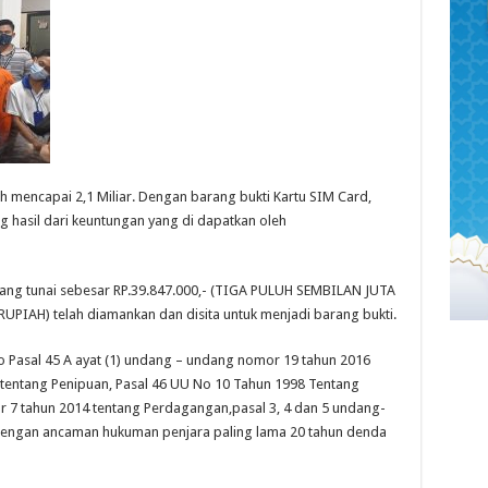
ih mencapai 2,1 Miliar. Dengan barang bukti Kartu SIM Card,
 hasil dari keuntungan yang di dapatkan oleh
uang tunai sebesar RP.39.847.000,- (TIGA PULUH SEMBILAN JUTA
IAH) telah diamankan dan disita untuk menjadi barang bukti.
cto Pasal 45 A ayat (1) undang – undang nomor 19 tahun 2016
P tentang Penipuan, Pasal 46 UU No 10 Tahun 1998 Tentang
7 tahun 2014 tentang Perdagangan,pasal 3, 4 dan 5 undang-
engan ancaman hukuman penjara paling lama 20 tahun denda