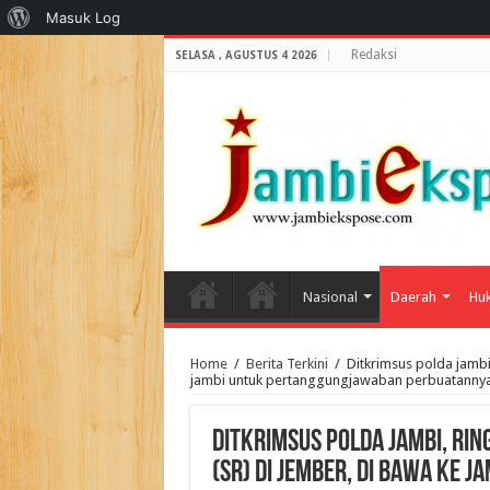
Tentang
Masuk Log
WordPress
Redaksi
SELASA , AGUSTUS 4 2026
Nasional
Daerah
Huk
Home
/
Berita Terkini
/
Ditkrimsus polda jambi
jambi untuk pertanggungjawaban perbuatanny
Ditkrimsus polda jambi, Ri
(SR) di jember, di bawa ke