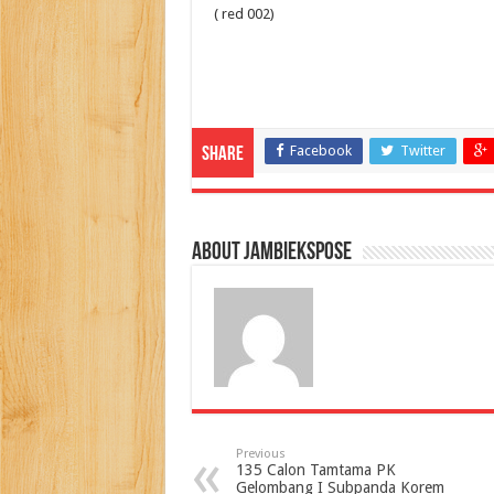
( red 002)
Facebook
Twitter
Share
About jambiekspose
Previous
135 Calon Tamtama PK
Gelombang I Subpanda Korem