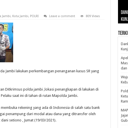
Gub
Gube
Sos
Dan
Sila
Edu
Cepa
Nusa
a Jambi
,
Kota Jambi
,
POLRI
Leave a comment
809 Views
Kunj
Jamb
Pen
Pen
den
Terki
Danl
Kunj
Apel
Mass
dan 
olda Jambi lakukan perkembangan penanganan kasus SR yang
Wuju
Keba
ran Ditkrimsus polda jambi ,lokasi penangkapan di lakukan di
Pold
Pelaku saat ini di tahan di rutan Mapolda Jambi.
Ketu
Rama
l membuka rekening yang ada di Indonesia di salah satu bank
‎MAP
gai penampung dari modal atau dana yang ditransfer oleh
Jaja
 dani setiono , Jumat (19/03/2021).
Gube