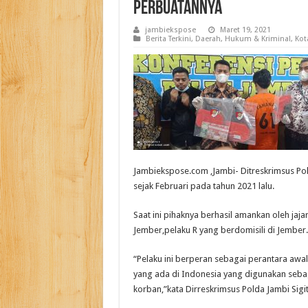
perbuatannya
jambiekspose
Maret 19, 2021
Berita Terkini
,
Daerah
,
Hukum & Kriminal
,
Kot
Jambiekspose.com ,Jambi- Ditreskrimsus P
sejak Februari pada tahun 2021 lalu.
Saat ini pihaknya berhasil amankan oleh jaja
Jember,pelaku R yang berdomisili di Jember. 
“Pelaku ini berperan sebagai perantara awa
yang ada di Indonesia yang digunakan seba
korban,”kata Dirreskrimsus Polda Jambi Sigit