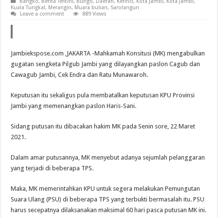
Bangko
,
Berita Terkini
,
Bungo
,
Daerah
,
Kerinci
,
Kota Jambi
,
Kota Jambi
,
Kuala Tungkal
,
Merangin
,
Muara bulian
,
Sarolangun
Leave a comment
889 Views
Jambiekspose.com ,JAKARTA -Mahkamah Konsitusi (MK) mengabulkan
gugatan sengketa Pilgub Jambi yang dilayangkan paslon Cagub dan
Cawagub Jambi, Cek Endra dan Ratu Munawaroh.
Keputusan itu sekaligus pula membatalkan keputusan KPU Provinsi
Jambi yang memenangkan paslon Haris-Sani.
Sidang putusan itu dibacakan hakim MK pada Senin sore, 22 Maret
2021.
Dalam amar putusannya, MK menyebut adanya sejumlah pelanggaran
yang terjadi di beberapa TPS.
Maka, MK memerintahkan KPU untuk segera melakukan Pemungutan
Suara Ulang (PSU) di beberapa TPS yang terbukti bermasalah itu. PSU
harus secepatnya dilaksanakan maksimal 60 hari pasca putusan MK ini.