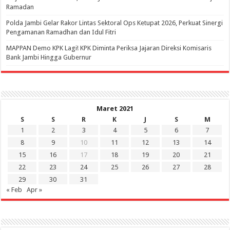
Ramadan
Polda Jambi Gelar Rakor Lintas Sektoral Ops Ketupat 2026, Perkuat Sinergi
Pengamanan Ramadhan dan Idul Fitri
‎MAPPAN Demo KPK Lagi! KPK Diminta Periksa Jajaran Direksi Komisaris
Bank Jambi Hingga Gubernur ‎
Maret 2021
S
S
R
K
J
S
M
1
2
3
4
5
6
7
8
9
10
11
12
13
14
15
16
17
18
19
20
21
22
23
24
25
26
27
28
29
30
31
« Feb
Apr »