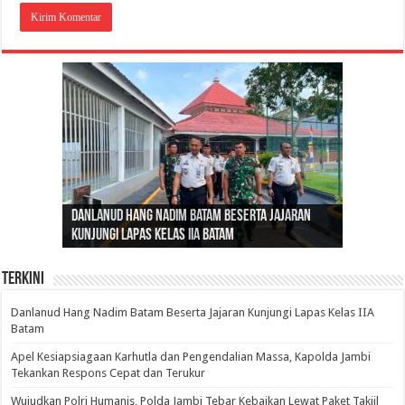
Gubernur Al Haris: Lomba Cerdas Cermat Sarana
Gubernur Al Haris Dorong Koperasi Merah Putih
Sosok Fenomenal yang Menggetarkan
Danlanud Hang Nadim Batam Beserta Jajaran
Silaturahmi dan Reses Komite I DPD RI di Polda
Edukasi Pembentukan Karakter Generasi
Cepat Beroperasi Agar Bisa Layani Masyarakat
Nusantara: Ratu Wangsa, Wanita Berkelas
Kunjungi Lapas Kelas IIA Batam
Jambi Bahas Sinergitas Penanganan Narkotika
Penerus
Penuhi Kebutuhannya
dengan Pengaruh Internasional
Terkini
Danlanud Hang Nadim Batam Beserta Jajaran Kunjungi Lapas Kelas IIA
Batam
Apel Kesiapsiagaan Karhutla dan Pengendalian Massa, Kapolda Jambi
Tekankan Respons Cepat dan Terukur
Wujudkan Polri Humanis, Polda Jambi Tebar Kebaikan Lewat Paket Takjil