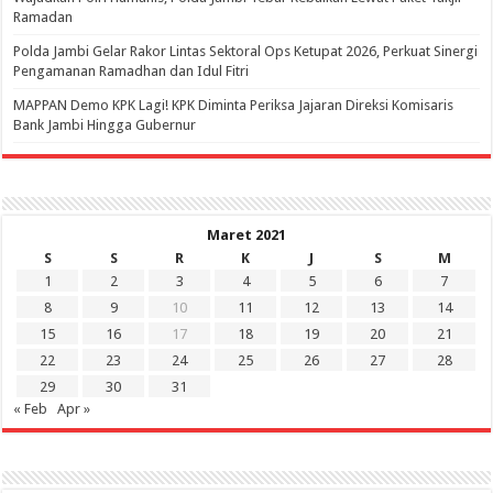
Ramadan
Polda Jambi Gelar Rakor Lintas Sektoral Ops Ketupat 2026, Perkuat Sinergi
Pengamanan Ramadhan dan Idul Fitri
‎MAPPAN Demo KPK Lagi! KPK Diminta Periksa Jajaran Direksi Komisaris
Bank Jambi Hingga Gubernur ‎
Maret 2021
S
S
R
K
J
S
M
1
2
3
4
5
6
7
8
9
10
11
12
13
14
15
16
17
18
19
20
21
22
23
24
25
26
27
28
29
30
31
« Feb
Apr »