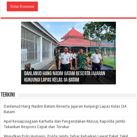
Gubernur Al Haris: Lomba Cerdas Cermat Sarana
Gubernur Al Haris Dorong Koperasi Merah Putih
Sosok Fenomenal yang Menggetarkan
Danlanud Hang Nadim Batam Beserta Jajaran
Silaturahmi dan Reses Komite I DPD RI di Polda
Edukasi Pembentukan Karakter Generasi
Cepat Beroperasi Agar Bisa Layani Masyarakat
Nusantara: Ratu Wangsa, Wanita Berkelas
Kunjungi Lapas Kelas IIA Batam
Jambi Bahas Sinergitas Penanganan Narkotika
Penerus
Penuhi Kebutuhannya
dengan Pengaruh Internasional
Terkini
Danlanud Hang Nadim Batam Beserta Jajaran Kunjungi Lapas Kelas IIA
Batam
Apel Kesiapsiagaan Karhutla dan Pengendalian Massa, Kapolda Jambi
Tekankan Respons Cepat dan Terukur
Wujudkan Polri Humanis, Polda Jambi Tebar Kebaikan Lewat Paket Takjil