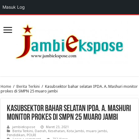
Masuk Log
Home
/
Berita Terkini
/
Kasubsektor bahar selatan IPDA. A. Mashuri monitor
prokes di SMPN 25 muaro jambi
Kasubsektor bahar selatan IPDA. A. Mashuri
monitor prokes di SMPN 25 muaro jambi
jambiekspose
Maret 23, 2021
Berita Terkini
,
Daerah
,
Kesehatan
,
Kota Jambi
,
muaro jambi
,
Pendidikan
,
POLRI