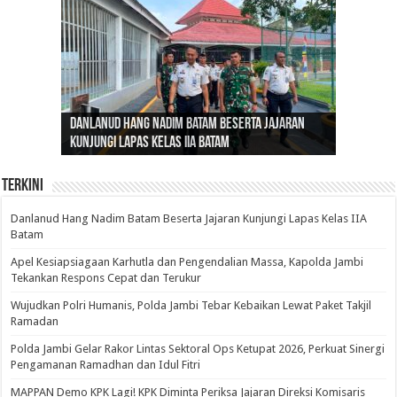
Gubernur Al Haris: Lomba Cerdas Cermat Sarana
Gubernur Al Haris Dorong Koperasi Merah Putih
Sosok Fenomenal yang Menggetarkan
Danlanud Hang Nadim Batam Beserta Jajaran
Silaturahmi dan Reses Komite I DPD RI di Polda
Edukasi Pembentukan Karakter Generasi
Cepat Beroperasi Agar Bisa Layani Masyarakat
Nusantara: Ratu Wangsa, Wanita Berkelas
Kunjungi Lapas Kelas IIA Batam
Jambi Bahas Sinergitas Penanganan Narkotika
Penerus
Penuhi Kebutuhannya
dengan Pengaruh Internasional
Terkini
Danlanud Hang Nadim Batam Beserta Jajaran Kunjungi Lapas Kelas IIA
Batam
Apel Kesiapsiagaan Karhutla dan Pengendalian Massa, Kapolda Jambi
Tekankan Respons Cepat dan Terukur
Wujudkan Polri Humanis, Polda Jambi Tebar Kebaikan Lewat Paket Takjil
Ramadan
Polda Jambi Gelar Rakor Lintas Sektoral Ops Ketupat 2026, Perkuat Sinergi
Pengamanan Ramadhan dan Idul Fitri
‎MAPPAN Demo KPK Lagi! KPK Diminta Periksa Jajaran Direksi Komisaris