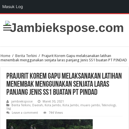
Masuk Log
Home
/
Berita Terkini
/
Prajurit Korem Gapu melaksanakan latihan
menembak menggunakan senjata laras panjang Jenis SS1 buatan PT PINDAD
Prajurit Korem Gapu melaksanakan latihan
menembak menggunakan senjata laras
panjang Jenis SS1 buatan PT PINDAD
jambiekspose
Maret 30, 2021
Berita Terkini
,
Daerah
,
Kota Jambi
,
Kota Jambi
,
muaro jambi
,
Teknologi
,
TNI
Leave a comment
744 Views