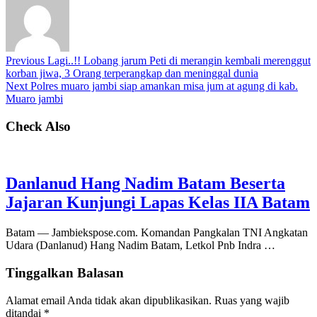
Previous
Lagi..!! Lobang jarum Peti di merangin kembali merenggut
korban jiwa, 3 Orang terperangkap dan meninggal dunia
Next
Polres muaro jambi siap amankan misa jum at agung di kab.
Muaro jambi
Check Also
Danlanud Hang Nadim Batam Beserta
Jajaran Kunjungi Lapas Kelas IIA Batam
Batam — Jambiekspose.com. Komandan Pangkalan TNI Angkatan
Udara (Danlanud) Hang Nadim Batam, Letkol Pnb Indra …
Tinggalkan Balasan
Alamat email Anda tidak akan dipublikasikan.
Ruas yang wajib
ditandai
*