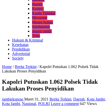
Bungo
Kerinci
Kuala Tungkal
Merangin
Muara bulian
Sarolangun
muaro jambi
Tebo
Hukum & Kriminal
Kesehatan
Pendidikan
Advertorial
Society
Home
/
Berita Terkini
/
Kapolri Putuskan 1.062 Polsek Tidak
Lakukan Proses Penyidikan
Kapolri Putuskan 1.062 Polsek Tidak
Lakukan Proses Penyidikan
jambiekspose
Maret 31, 2021
Berita Terkini
,
Daerah
,
Kota Jambi
,
Kota Jambi
,
Nasional
,
POLRI
Leave a comment
647 Views