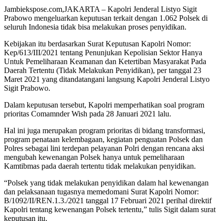
Jambiekspose.com,JAKARTA – Kapolri Jenderal Listyo Sigit
Prabowo mengeluarkan keputusan terkait dengan 1.062 Polsek di
seluruh Indonesia tidak bisa melakukan proses penyidikan.
Kebijakan itu berdasarkan Surat Keputusan Kapolri Nomor:
Kep/613/III/2021 tentang Penunjukan Kepolisian Sektor Hanya
Untuk Pemeliharaan Keamanan dan Ketertiban Masyarakat Pada
Daerah Tertentu (Tidak Melakukan Penyidikan), per tanggal 23
Maret 2021 yang ditandatangani langsung Kapolri Jenderal Listyo
Sigit Prabowo.
Dalam keputusan tersebut, Kapolri memperhatikan soal program
prioritas Comamnder Wish pada 28 Januari 2021 lalu.
Hal ini juga merupakan program prioritas di bidang transformasi,
program penataan kelembagaan, kegiatan penguatan Polsek dan
Polres sebagai lini terdepan pelayanan Polri dengan rencana aksi
mengubah kewenangan Polsek hanya untuk pemeliharaan
Kamtibmas pada daerah tertentu tidak melakukan penyidikan.
“Polsek yang tidak melakukan penyidikan dalam hal kewenangan
dan pelaksanaan tugasnya memedomani Surat Kapolri Nomor:
B/1092/II/REN.1.3./2021 tanggal 17 Februari 2021 perihal direktif
Kapolri tentang kewenangan Polsek tertentu,” tulis Sigit dalam surat
keputusan itu.