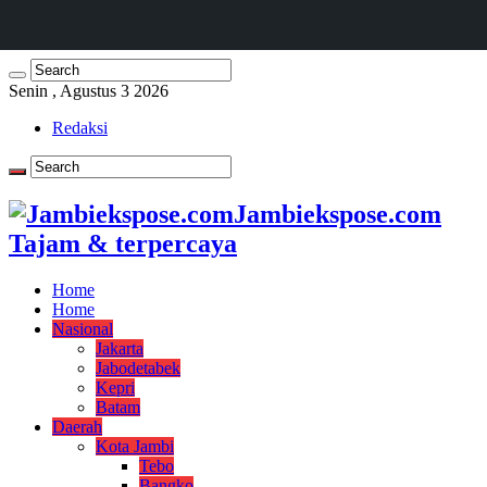
Senin , Agustus 3 2026
Redaksi
Jambiekspose.com
Tajam & terpercaya
Home
Home
Nasional
Jakarta
Jabodetabek
Kepri
Batam
Daerah
Kota Jambi
Tebo
Bangko