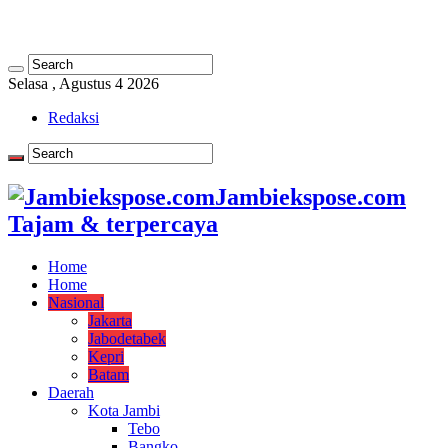
Selasa , Agustus 4 2026
Redaksi
Jambiekspose.com
Tajam & terpercaya
Home
Home
Nasional
Jakarta
Jabodetabek
Kepri
Batam
Daerah
Kota Jambi
Tebo
Bangko