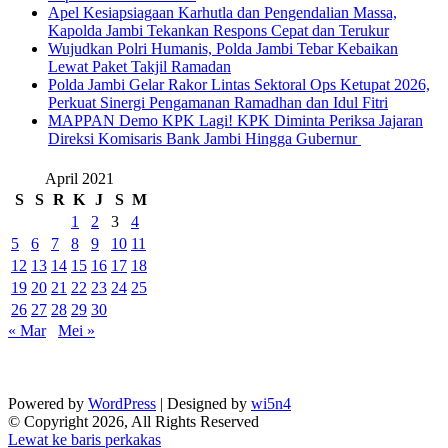
Apel Kesiapsiagaan Karhutla dan Pengendalian Massa,
Kapolda Jambi Tekankan Respons Cepat dan Terukur
Wujudkan Polri Humanis, Polda Jambi Tebar Kebaikan
Lewat Paket Takjil Ramadan
Polda Jambi Gelar Rakor Lintas Sektoral Ops Ketupat 2026,
Perkuat Sinergi Pengamanan Ramadhan dan Idul Fitri
‎MAPPAN Demo KPK Lagi! KPK Diminta Periksa Jajaran
Direksi Komisaris Bank Jambi Hingga Gubernur ‎
April 2021
S
S
R
K
J
S
M
1
2
3
4
5
6
7
8
9
10
11
12
13
14
15
16
17
18
19
20
21
22
23
24
25
26
27
28
29
30
« Mar
Mei »
Powered by
WordPress
| Designed by
wi5n4
© Copyright 2026, All Rights Reserved
Lewat ke baris perkakas