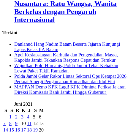
Nusantara: Ratu Wangsa, Wanita
Berkelas dengan Pengaruh
Internasional
Terkini
Danlanud Hang Nadim Batam Beserta Jajaran Kunjungi
Lapas Kelas IIA Batam
Apel Kesiapsiagaan Karhutla dan Pengendalian Massa,
Kapolda Jambi Tekankan Respons Cepat dan Terukur
Wujudkan Polri Humanis, Polda Jambi Tebar Kebaikan
Lewat Paket Takjil Ramadan
Polda Jambi Gelar Rakor Lintas Sektoral Ops Ketupat 2026,
Perkuat Sinergi Pengamanan Ramadhan dan Idul Fitri
‎MAPPAN Demo KPK Lagi! KPK Diminta Periksa Jajaran
Direksi Komisaris Bank Jambi Hingga Gubernur ‎
Juni 2021
S
S
R
K
J
S
M
1
2
3
4
5
6
7
8
9
10
11
12
13
14
15
16
17
18
19
20