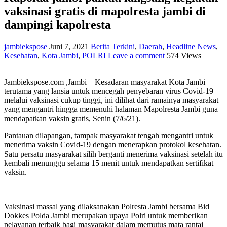
vaksinasi gratis di mapolresta jambi di
dampingi kapolresta
jambiekspose
Juni 7, 2021
Berita Terkini
,
Daerah
,
Headline News
,
Kesehatan
,
Kota Jambi
,
POLRI
Leave a comment
574 Views
Jambiekspose.com ,Jambi – Kesadaran masyarakat Kota Jambi
terutama yang lansia untuk mencegah penyebaran virus Covid-19
melalui vaksinasi cukup tinggi, ini dilihat dari ramainya masyarakat
yang mengantri hingga memenuhi halaman Mapolresta Jambi guna
mendapatkan vaksin gratis, Senin (7/6/21).
Pantauan dilapangan, tampak masyarakat tengah mengantri untuk
menerima vaksin Covid-19 dengan menerapkan protokol kesehatan.
Satu persatu masyarakat silih berganti menerima vaksinasi setelah itu
kembali menunggu selama 15 menit untuk mendapatkan sertifikat
vaksin.
Vaksinasi massal yang dilaksanakan Polresta Jambi bersama Bid
Dokkes Polda Jambi merupakan upaya Polri untuk memberikan
pelayanan terbaik bagi masyarakat dalam memutus mata rantai