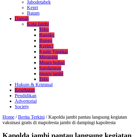
Jabodetabek
Kepri
Batam
Daerah
Kota Jambi
Tebo
Bangko
Bungo
Kerinci
Kuala Tungkal
Merangin
Muara bulian
Sarolangun
muaro jambi
Tebo
Hukum & Kriminal
Kesehatan
Pendidikan
Advertorial
Society
Home
/
Berita Terkini
/
Kapolda jambi pantau langsung kegiatan
vaksinasi gratis di mapolresta jambi di dampingi kapolresta
Kapolda jambi pantau langsung kegiatan