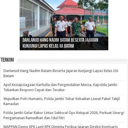
Gubernur Al Haris: Lomba Cerdas Cermat Sarana
Gubernur Al Haris Dorong Koperasi Merah Putih
Sosok Fenomenal yang Menggetarkan
Danlanud Hang Nadim Batam Beserta Jajaran
Silaturahmi dan Reses Komite I DPD RI di Polda
Edukasi Pembentukan Karakter Generasi
Cepat Beroperasi Agar Bisa Layani Masyarakat
Nusantara: Ratu Wangsa, Wanita Berkelas
Kunjungi Lapas Kelas IIA Batam
Jambi Bahas Sinergitas Penanganan Narkotika
Penerus
Penuhi Kebutuhannya
dengan Pengaruh Internasional
Terkini
Danlanud Hang Nadim Batam Beserta Jajaran Kunjungi Lapas Kelas IIA
Batam
Apel Kesiapsiagaan Karhutla dan Pengendalian Massa, Kapolda Jambi
Tekankan Respons Cepat dan Terukur
Wujudkan Polri Humanis, Polda Jambi Tebar Kebaikan Lewat Paket Takjil
Ramadan
Polda Jambi Gelar Rakor Lintas Sektoral Ops Ketupat 2026, Perkuat Sinergi
Pengamanan Ramadhan dan Idul Fitri
‎MAPPAN Demo KPK Lagi! KPK Diminta Periksa Jajaran Direksi Komisaris