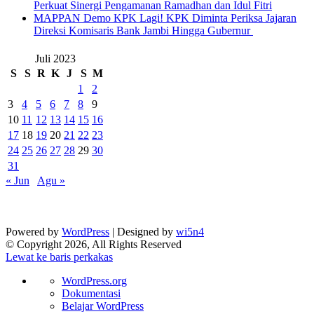
Perkuat Sinergi Pengamanan Ramadhan dan Idul Fitri
‎MAPPAN Demo KPK Lagi! KPK Diminta Periksa Jajaran
Direksi Komisaris Bank Jambi Hingga Gubernur ‎
Juli 2023
S
S
R
K
J
S
M
1
2
3
4
5
6
7
8
9
10
11
12
13
14
15
16
17
18
19
20
21
22
23
24
25
26
27
28
29
30
31
« Jun
Agu »
Powered by
WordPress
| Designed by
wi5n4
© Copyright 2026, All Rights Reserved
Lewat ke baris perkakas
Tentang
WordPress.org
WordPress
Dokumentasi
Belajar WordPress