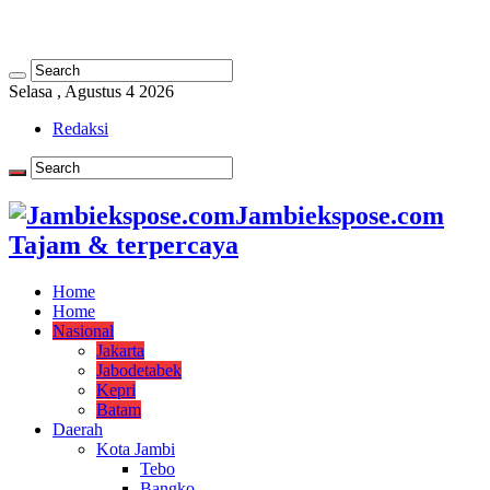
Selasa , Agustus 4 2026
Redaksi
Jambiekspose.com
Tajam & terpercaya
Home
Home
Nasional
Jakarta
Jabodetabek
Kepri
Batam
Daerah
Kota Jambi
Tebo
Bangko