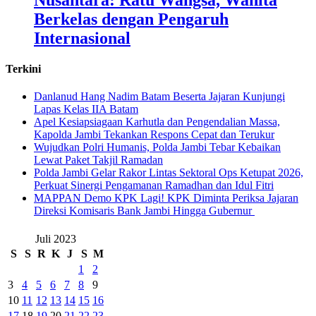
Berkelas dengan Pengaruh
Internasional
Terkini
Danlanud Hang Nadim Batam Beserta Jajaran Kunjungi
Lapas Kelas IIA Batam
Apel Kesiapsiagaan Karhutla dan Pengendalian Massa,
Kapolda Jambi Tekankan Respons Cepat dan Terukur
Wujudkan Polri Humanis, Polda Jambi Tebar Kebaikan
Lewat Paket Takjil Ramadan
Polda Jambi Gelar Rakor Lintas Sektoral Ops Ketupat 2026,
Perkuat Sinergi Pengamanan Ramadhan dan Idul Fitri
‎MAPPAN Demo KPK Lagi! KPK Diminta Periksa Jajaran
Direksi Komisaris Bank Jambi Hingga Gubernur ‎
Juli 2023
S
S
R
K
J
S
M
1
2
3
4
5
6
7
8
9
10
11
12
13
14
15
16
17
18
19
20
21
22
23