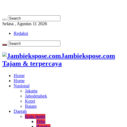
Selasa , Agustus 11 2026
Redaksi
Jambiekspose.com
Tajam & terpercaya
Home
Home
Nasional
Jakarta
Jabodetabek
Kepri
Batam
Daerah
Kota Jambi
Tebo
Bangko