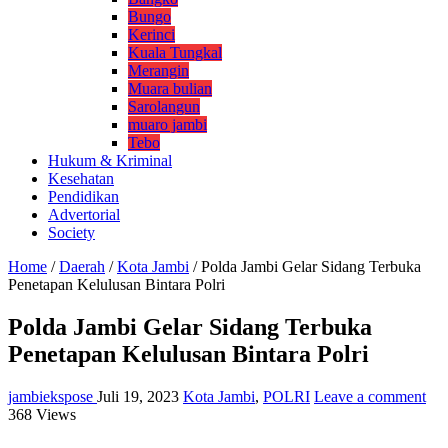
Bungo
Kerinci
Kuala Tungkal
Merangin
Muara bulian
Sarolangun
muaro jambi
Tebo
Hukum & Kriminal
Kesehatan
Pendidikan
Advertorial
Society
Home
/
Daerah
/
Kota Jambi
/
Polda Jambi Gelar Sidang Terbuka
Penetapan Kelulusan Bintara Polri
Polda Jambi Gelar Sidang Terbuka
Penetapan Kelulusan Bintara Polri
jambiekspose
Juli 19, 2023
Kota Jambi
,
POLRI
Leave a comment
368 Views