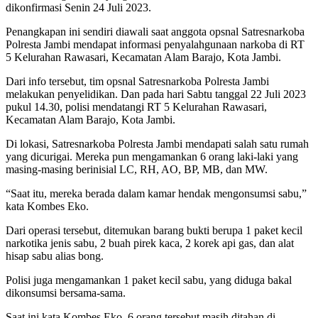
dikonfirmasi Senin 24 Juli 2023.
Penangkapan ini sendiri diawali saat anggota opsnal Satresnarkoba
Polresta Jambi mendapat informasi penyalahgunaan narkoba di RT
5 Kelurahan Rawasari, Kecamatan Alam Barajo, Kota Jambi.
Dari info tersebut, tim opsnal Satresnarkoba Polresta Jambi
melakukan penyelidikan. Dan pada hari Sabtu tanggal 22 Juli 2023
pukul 14.30, polisi mendatangi RT 5 Kelurahan Rawasari,
Kecamatan Alam Barajo, Kota Jambi.
Di lokasi, Satresnarkoba Polresta Jambi mendapati salah satu rumah
yang dicurigai. Mereka pun mengamankan 6 orang laki-laki yang
masing-masing berinisial LC, RH, AO, BP, MB, dan MW.
“Saat itu, mereka berada dalam kamar hendak mengonsumsi sabu,”
kata Kombes Eko.
Dari operasi tersebut, ditemukan barang bukti berupa 1 paket kecil
narkotika jenis sabu, 2 buah pirek kaca, 2 korek api gas, dan alat
hisap sabu alias bong.
Polisi juga mengamankan 1 paket kecil sabu, yang diduga bakal
dikonsumsi bersama-sama.
Saat ini kata Kombes Eko, 6 orang tersebut masih ditahan di