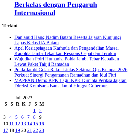
Berkelas dengan Pengaruh
Internasional
Terkini
Danlanud Hang Nadim Batam Beserta Jajaran Kunjungi
Lapas Kelas IIA Batam
Apel Kesiapsiagaan Karhutla dan Pengendalian Massa,
Kapolda Jambi Tekankan Respons Cepat dan Terukur
Wujudkan Polri Humanis, Polda Jambi Tebar Kebaikan
Lewat Paket Takjil Ramadan
Polda Jambi Gelar Rakor Lintas Sektoral Ops Ketupat 2026,
Perkuat Sinergi Pengamanan Ramadhan dan Idul Fitri
‎MAPPAN Demo KPK Lagi! KPK Diminta Periksa Jajaran
Direksi Komisaris Bank Jambi Hingga Gubernur ‎
Juli 2023
S
S
R
K
J
S
M
1
2
3
4
5
6
7
8
9
10
11
12
13
14
15
16
17
18
19
20
21
22
23