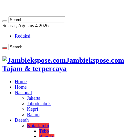
Selasa , Agustus 4 2026
Redaksi
Jambiekspose.com
Tajam & terpercaya
Home
Home
Nasional
Jakarta
Jabodetabek
Kepri
Batam
Daerah
Kota Jambi
Tebo
Bangko