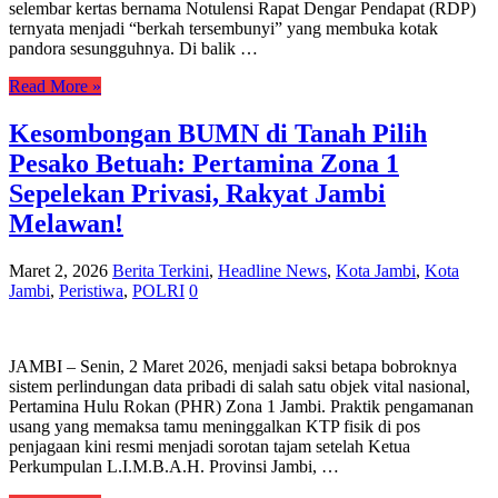
selembar kertas bernama Notulensi Rapat Dengar Pendapat (RDP)
ternyata menjadi “berkah tersembunyi” yang membuka kotak
pandora sesungguhnya. Di balik …
Read More »
Kesombongan BUMN di Tanah Pilih
Pesako Betuah: Pertamina Zona 1
Sepelekan Privasi, Rakyat Jambi
Melawan!
Maret 2, 2026
Berita Terkini
,
Headline News
,
Kota Jambi
,
Kota
Jambi
,
Peristiwa
,
POLRI
0
JAMBI – Senin, 2 Maret 2026, menjadi saksi betapa bobroknya
sistem perlindungan data pribadi di salah satu objek vital nasional,
Pertamina Hulu Rokan (PHR) Zona 1 Jambi. Praktik pengamanan
usang yang memaksa tamu meninggalkan KTP fisik di pos
penjagaan kini resmi menjadi sorotan tajam setelah Ketua
Perkumpulan L.I.M.B.A.H. Provinsi Jambi, …