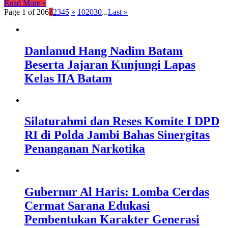
Read More »
Page 1 of 206
1
2
3
4
5
»
10
20
30
...
Last »
Danlanud Hang Nadim Batam
Beserta Jajaran Kunjungi Lapas
Kelas IIA Batam
Silaturahmi dan Reses Komite I DPD
RI di Polda Jambi Bahas Sinergitas
Penanganan Narkotika
Gubernur Al Haris: Lomba Cerdas
Cermat Sarana Edukasi
Pembentukan Karakter Generasi