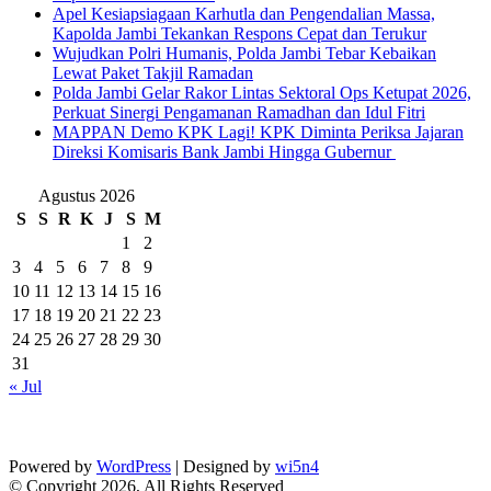
Apel Kesiapsiagaan Karhutla dan Pengendalian Massa,
Kapolda Jambi Tekankan Respons Cepat dan Terukur
Wujudkan Polri Humanis, Polda Jambi Tebar Kebaikan
Lewat Paket Takjil Ramadan
Polda Jambi Gelar Rakor Lintas Sektoral Ops Ketupat 2026,
Perkuat Sinergi Pengamanan Ramadhan dan Idul Fitri
‎MAPPAN Demo KPK Lagi! KPK Diminta Periksa Jajaran
Direksi Komisaris Bank Jambi Hingga Gubernur ‎
Agustus 2026
S
S
R
K
J
S
M
1
2
3
4
5
6
7
8
9
10
11
12
13
14
15
16
17
18
19
20
21
22
23
24
25
26
27
28
29
30
31
« Jul
Powered by
WordPress
| Designed by
wi5n4
© Copyright 2026, All Rights Reserved