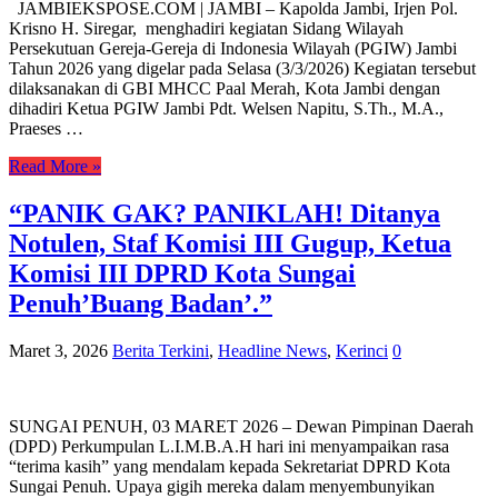
JAMBIEKSPOSE.COM | JAMBI – Kapolda Jambi, Irjen Pol.
Krisno H. Siregar, menghadiri kegiatan Sidang Wilayah
Persekutuan Gereja-Gereja di Indonesia Wilayah (PGIW) Jambi
Tahun 2026 yang digelar pada Selasa (3/3/2026) Kegiatan tersebut
dilaksanakan di GBI MHCC Paal Merah, Kota Jambi dengan
dihadiri Ketua PGIW Jambi Pdt. Welsen Napitu, S.Th., M.A.,
Praeses …
Read More »
“PANIK GAK? PANIKLAH! Ditanya
Notulen, Staf Komisi III Gugup, Ketua
Komisi III DPRD Kota Sungai
Penuh’Buang Badan’.”
Maret 3, 2026
Berita Terkini
,
Headline News
,
Kerinci
0
SUNGAI PENUH, 03 MARET 2026 – Dewan Pimpinan Daerah
(DPD) Perkumpulan L.I.M.B.A.H hari ini menyampaikan rasa
“terima kasih” yang mendalam kepada Sekretariat DPRD Kota
Sungai Penuh. Upaya gigih mereka dalam menyembunyikan