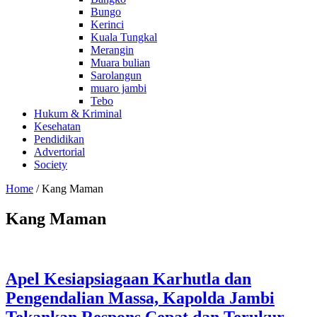
Bungo
Kerinci
Kuala Tungkal
Merangin
Muara bulian
Sarolangun
muaro jambi
Tebo
Hukum & Kriminal
Kesehatan
Pendidikan
Advertorial
Society
Home
/
Kang Maman
Kang Maman
Apel Kesiapsiagaan Karhutla dan
Pengendalian Massa, Kapolda Jambi
Tekankan Respons Cepat dan Terukur