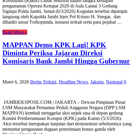
Koordinasi (Rakor) Lintas Sektoral dalam rangka kesiapan
pengamanan Operasi Ketupat 2026 di Aula Lantai 3 Gedung
Siginjai Polda Jambi, Jumat (6/3/2026) Kegiatan tersebut dipimpin
langsung oleh Kapolda Jambi Irjen Pol Krisno H. Siregar, dan
dihadiri unsur Forkopimda, instansi terkait serta para pejabat …
Read More »
‎MAPPAN Demo KPK Lagi! KPK
Diminta Periksa Jajaran Direksi
Komisaris Bank Jambi Hingga Gubernur
Maret 6, 2026
Berita Terkini
,
Headline News
,
Jakarta
,
Nasional
0
‎ ‎JAMBIEKSPOSE.COM | JAKARTA – Dewan Pimpinan Pusat
LSM Masyarakat Pemantau Peduli Anggaran Negara (DPP LSM
MAPPAN) kembali menggelar aksi unjuk rasa di depan gedung
Komisi Pemberantasan Korupsi (KPK) pada Kamis (5/3/2026).
‎Aksi tersebut merupakan lanjutan dari demonstrasi sebelumnya yang
menuntut pengusutan dugaan penerimaan bonus ganda oleh