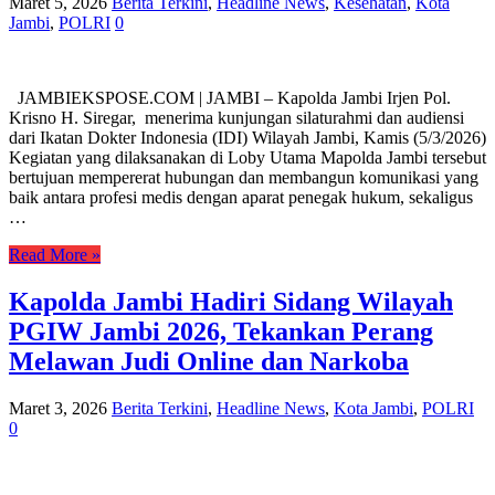
Maret 5, 2026
Berita Terkini
,
Headline News
,
Kesehatan
,
Kota
Jambi
,
POLRI
0
JAMBIEKSPOSE.COM | JAMBI – Kapolda Jambi Irjen Pol.
Krisno H. Siregar, menerima kunjungan silaturahmi dan audiensi
dari Ikatan Dokter Indonesia (IDI) Wilayah Jambi, Kamis (5/3/2026)
Kegiatan yang dilaksanakan di Loby Utama Mapolda Jambi tersebut
bertujuan mempererat hubungan dan membangun komunikasi yang
baik antara profesi medis dengan aparat penegak hukum, sekaligus
…
Read More »
Kapolda Jambi Hadiri Sidang Wilayah
PGIW Jambi 2026, Tekankan Perang
Melawan Judi Online dan Narkoba
Maret 3, 2026
Berita Terkini
,
Headline News
,
Kota Jambi
,
POLRI
0