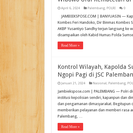
April 6, 2024
Palembang
,
POLRI
0
JAMBIEKSPOSE.COM | BANYUASIN — Kapold
Kombes Feri Handoko, Dir Binmas Kombes S
AKBP Yusantiyo Sandhy terjun langsung ke w
disampaikan oleh Kabid Humas Polda Sums
Read More »
Kontrol Wilayah, Kapolda 
Ngopi Pagi di JSC Palemba
Januari 21, 2024
Nasional
,
Palembang
,
POL
Jambiekspose.com | PALEMBANG — Polri ditun
institusi kepolisian sendiri, kapanpun dan 
dan pengamanan dimasyarakat. Begitupun di 
memberikan pelayanan dan memberi rasa ama
Palembang, …
Read More »