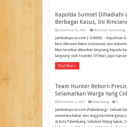
Kapolda Sumsel Dihadiahi
Berbagai Kasus, Ini Rincian
Desember 12, 2023
Nasional
,
Palembang
,
Jambiekspose.com | SUMSEL – Kepolisian Dae
Muri (Musium Rekor Indonesia) atas keberh
Muri tersebut diberikan langsung kepada K
langsung oleh Founder Of Muri, Jaya Supran
Read More »
Team Hunter Reborn Presis
Selamatkan Warga Yang Co
November 2, 2023
Palembang
0
Jambiekspose.com (Palembang)- Sebuah kelu
menerima kabar dari anggota keluarganya y
di Kota Palembang. Sebelum hilang kabar, 