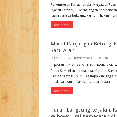
Perkumpulan Pensiunan dan Karyawan Pusri 
Syahrul Effendi, SE berhalangan hadir alasan
resmi yang terbuka untuk umum, hakim me
Read More »
Macet Panjang di Betung, 
Satu Arah
April 6, 2024
Palembang
,
POLRI
0
JAMBIEKSPOSE.COM |BANYUASIN – Macet par
Polda Sumsel, ini terlihat saat Kapolda Sum
Betung sampai KM 45. Disampaikan langsung
pihaknya akan melakukan satu arah dari …
Read More »
Turun Langsung ke Jalan, 
Wibowo Urai Kemacetan di