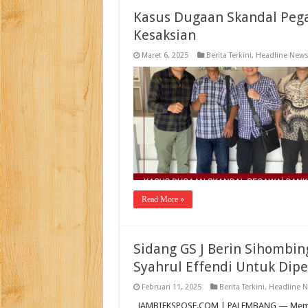
Kasus Dugaan Skandal Pega
Kesaksian
Maret 6, 2025
Berita Terkini
,
Headline New
Read More »
Sidang GS J Berin Sihombin
Syahrul Effendi Untuk Dipe
Februari 11, 2025
Berita Terkini
,
Headline 
JAMBIEKSPOSE.COM | PALEMBANG — Memasuk