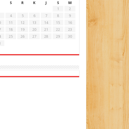
S
R
K
J
S
M
1
2
4
5
6
7
8
9
0
11
12
13
14
15
16
7
18
19
20
21
22
23
4
25
26
27
28
29
30
1