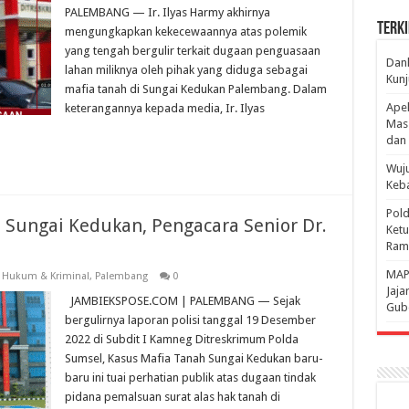
PALEMBANG — Ir. Ilyas Harmy akhirnya
Terki
mengungkapkan kekecewaannya atas polemik
yang tengah bergulir terkait dugaan penguasaan
Danl
lahan miliknya oleh pihak yang diduga sebagai
Kunj
mafia tanah di Sungai Kedukan Palembang. Dalam
Apel
keterangannya kepada media, Ir. Ilyas
Mass
dan 
Wuju
Keba
Pold
 Sungai Kedukan, Pengacara Senior Dr.
Ketu
Rama
‎MAP
,
Hukum & Kriminal
,
Palembang
0
Jaja
JAMBIEKSPOSE.COM | PALEMBANG — Sejak
Gube
bergulirnya laporan polisi tanggal 19 Desember
2022 di Subdit I Kamneg Ditreskrimum Polda
Sumsel, Kasus Mafia Tanah Sungai Kedukan baru-
baru ini tuai perhatian publik atas dugaan tindak
pidana pemalsuan surat alas hak tanah di