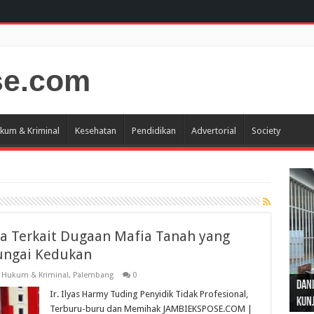
kum & Kriminal
Kesehatan
Pendidikan
Advertorial
Society
ara Terkait Dugaan Mafia Tanah yang
Sungai Kedukan
Gub
Gube
Sos
,
Hukum & Kriminal
,
Palembang
0
Dan
Sila
Edu
Cepa
Nusa
Ir. Ilyas Harmy Tuding Penyidik Tidak Profesional,
Kunj
Jamb
Pen
Pen
den
Terburu-buru dan Memihak JAMBIEKSPOSE.COM |