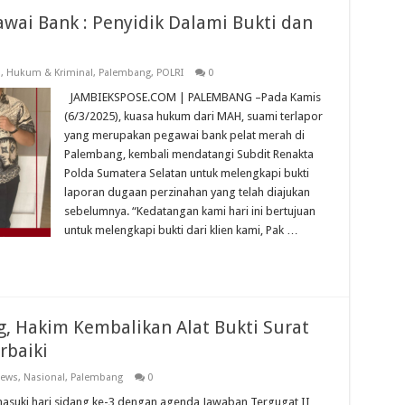
wai Bank : Penyidik Dalami Bukti dan
s
,
Hukum & Kriminal
,
Palembang
,
POLRI
0
JAMBIEKSPOSE.COM | PALEMBANG –Pada Kamis
(6/3/2025), kuasa hukum dari MAH, suami terlapor
yang merupakan pegawai bank pelat merah di
Palembang, kembali mendatangi Subdit Renakta
Polda Sumatera Selatan untuk melengkapi bukti
laporan dugaan perzinahan yang telah diajukan
sebelumnya. “Kedatangan kami hari ini bertujuan
untuk melengkapi bukti dari klien kami, Pak …
g, Hakim Kembalikan Alat Bukti Surat
rbaiki
News
,
Nasional
,
Palembang
0
i hari sidang ke-3 dengan agenda Jawaban Tergugat II