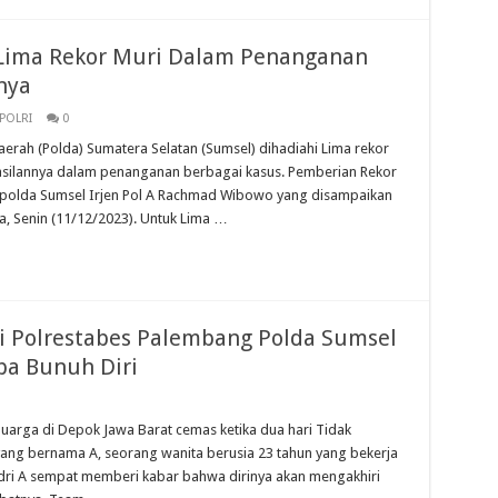
 Lima Rekor Muri Dalam Penanganan
nya
POLRI
0
rah (Polda) Sumatera Selatan (Sumsel) dihadiahi Lima rekor
asilannya dalam penanganan berbagai kasus. Pemberian Rekor
apolda Sumsel Irjen Pol A Rachmad Wibowo yang disampaikan
a, Senin (11/12/2023). Untuk Lima …
i Polrestabes Palembang Polda Sumsel
ba Bunuh Diri
arga di Depok Jawa Barat cemas ketika dua hari Tidak
ang bernama A, seorang wanita berusia 23 tahun yang bekerja
Sdri A sempat memberi kabar bahwa dirinya akan mengakhiri