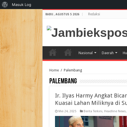
Tentang
Masuk Log
WordPress
Redaksi
RABU , AGUSTUS 5 2026
Nasional
Daerah
Hu
Home
/
Palembang
Palembang
Ir. Ilyas Harmy Angkat Bic
Kuasai Lahan Miliknya di 
Mei 24, 2025
Berita Terkini
,
Headline News