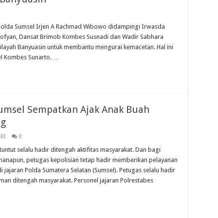
a Sumsel Irjen A Rachmad Wibowo didampingi Irwasda
ofyan, Dansat Brimob Kombes Susnadi dan Wadir Sabhara
ilayah Banyuasin untuk membantu mengurai kemacetan. Hal ini
el Kombes Sunarto. …
Sumsel Sempatkan Ajak Anak Buah
ng
RI
0
tut selalu hadir ditengah aktifitas masyarakat. Dan bagi
dimanapun, petugas kepolisian tetap hadir memberikan pelayanan
jajaran Polda Sumatera Selatan (Sumsel). Petugas selalu hadir
n ditengah masyarakat. Personel jajaran Polrestabes