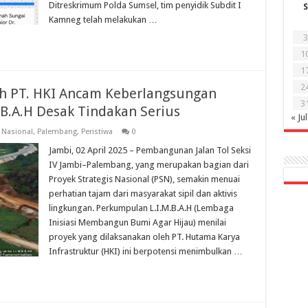
Ditreskrimum Polda Sumsel, tim penyidik Subdit I
S
Kamneg telah melakukan …
3
1
1
2
h PT. HKI Ancam Keberlangsungan
3
.B.A.H Desak Tindakan Serius
« Jul
,
Nasional
,
Palembang
,
Peristiwa
0
Jambi, 02 April 2025 – Pembangunan Jalan Tol Seksi
IV Jambi–Palembang, yang merupakan bagian dari
Proyek Strategis Nasional (PSN), semakin menuai
perhatian tajam dari masyarakat sipil dan aktivis
lingkungan. Perkumpulan L.I.M.B.A.H (Lembaga
Inisiasi Membangun Bumi Agar Hijau) menilai
proyek yang dilaksanakan oleh PT. Hutama Karya
Infrastruktur (HKI) ini berpotensi menimbulkan …