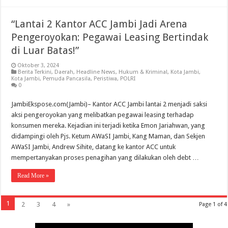
“Lantai 2 Kantor ACC Jambi Jadi Arena
Pengeroyokan: Pegawai Leasing Bertindak
di Luar Batas!”
Oktober 3, 2024
Berita Terkini
,
Daerah
,
Headline News
,
Hukum & Kriminal
,
Kota Jambi
,
Kota Jambi
,
Pemuda Pancasila
,
Peristiwa
,
POLRI
0
JambiEkspose.com(Jambi)– Kantor ACC Jambi lantai 2 menjadi saksi
aksi pengeroyokan yang melibatkan pegawai leasing terhadap
konsumen mereka. Kejadian ini terjadi ketika Emon Jariahwan, yang
didampingi oleh Pjs. Ketum AWaSI Jambi, Kang Maman, dan Sekjen
AWaSI Jambi, Andrew Sihite, datang ke kantor ACC untuk
mempertanyakan proses penagihan yang dilakukan oleh debt …
Read More »
1
2
3
4
»
Page 1 of 4