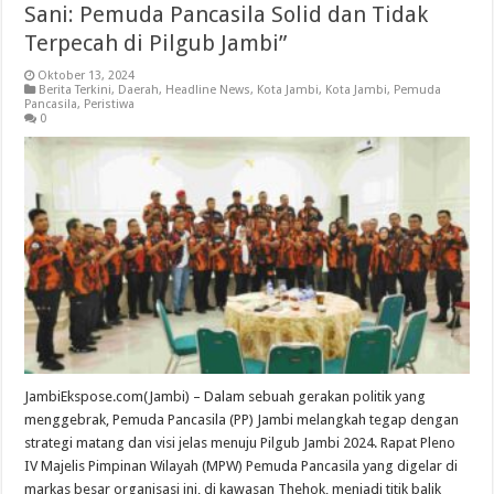
Sani: Pemuda Pancasila Solid dan Tidak
Terpecah di Pilgub Jambi”
Oktober 13, 2024
Berita Terkini
,
Daerah
,
Headline News
,
Kota Jambi
,
Kota Jambi
,
Pemuda
Pancasila
,
Peristiwa
0
JambiEkspose.com(Jambi) – Dalam sebuah gerakan politik yang
menggebrak, Pemuda Pancasila (PP) Jambi melangkah tegap dengan
strategi matang dan visi jelas menuju Pilgub Jambi 2024. Rapat Pleno
IV Majelis Pimpinan Wilayah (MPW) Pemuda Pancasila yang digelar di
markas besar organisasi ini, di kawasan Thehok, menjadi titik balik