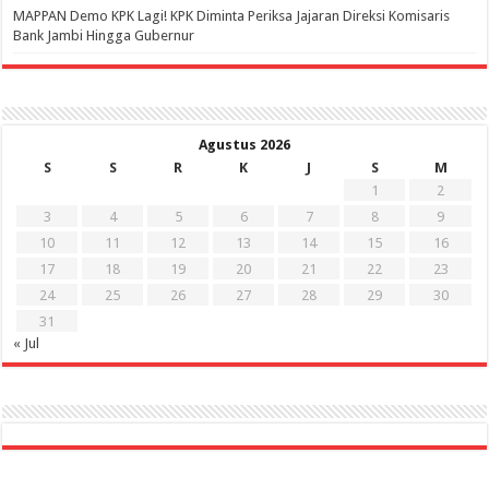
‎MAPPAN Demo KPK Lagi! KPK Diminta Periksa Jajaran Direksi Komisaris
Bank Jambi Hingga Gubernur ‎
Agustus 2026
S
S
R
K
J
S
M
1
2
3
4
5
6
7
8
9
10
11
12
13
14
15
16
17
18
19
20
21
22
23
24
25
26
27
28
29
30
31
« Jul