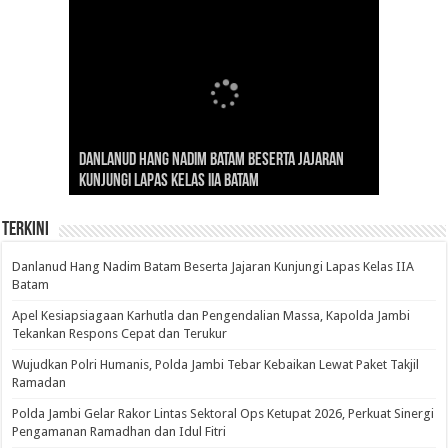
Gubernur Al Haris: Lomba Cerdas Cermat Sarana
Gubernur Al Haris Dorong Koperasi Merah Putih
Sosok Fenomenal yang Menggetarkan
Danlanud Hang Nadim Batam Beserta Jajaran
Silaturahmi dan Reses Komite I DPD RI di Polda
Edukasi Pembentukan Karakter Generasi
Cepat Beroperasi Agar Bisa Layani Masyarakat
Nusantara: Ratu Wangsa, Wanita Berkelas
Kunjungi Lapas Kelas IIA Batam
Jambi Bahas Sinergitas Penanganan Narkotika
Penerus
Penuhi Kebutuhannya
dengan Pengaruh Internasional
Terkini
Danlanud Hang Nadim Batam Beserta Jajaran Kunjungi Lapas Kelas IIA
Batam
Apel Kesiapsiagaan Karhutla dan Pengendalian Massa, Kapolda Jambi
Tekankan Respons Cepat dan Terukur
Wujudkan Polri Humanis, Polda Jambi Tebar Kebaikan Lewat Paket Takjil
Ramadan
Polda Jambi Gelar Rakor Lintas Sektoral Ops Ketupat 2026, Perkuat Sinergi
Pengamanan Ramadhan dan Idul Fitri