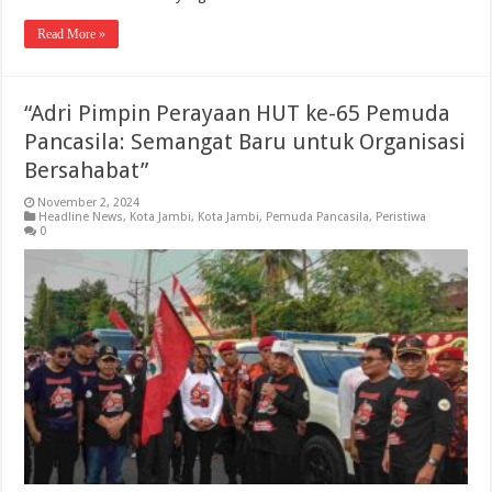
Read More »
“Adri Pimpin Perayaan HUT ke-65 Pemuda
Pancasila: Semangat Baru untuk Organisasi
Bersahabat”
November 2, 2024
Headline News
,
Kota Jambi
,
Kota Jambi
,
Pemuda Pancasila
,
Peristiwa
0