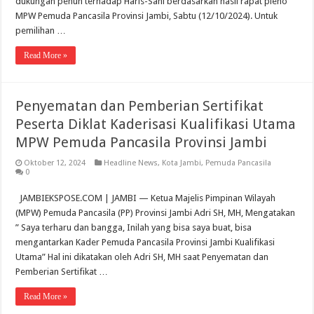
dukungan penuh terhadap Haris-Sani berdasarkan hasil rapat pleno
MPW Pemuda Pancasila Provinsi Jambi, Sabtu (12/10/2024). Untuk
pemilihan …
Read More »
Penyematan dan Pemberian Sertifikat
Peserta Diklat Kaderisasi Kualifikasi Utama
MPW Pemuda Pancasila Provinsi Jambi
Oktober 12, 2024
Headline News
,
Kota Jambi
,
Pemuda Pancasila
0
JAMBIEKSPOSE.COM | JAMBI — Ketua Majelis Pimpinan Wilayah
(MPW) Pemuda Pancasila (PP) Provinsi Jambi Adri SH, MH, Mengatakan
” Saya terharu dan bangga, Inilah yang bisa saya buat, bisa
mengantarkan Kader Pemuda Pancasila Provinsi Jambi Kualifikasi
Utama” Hal ini dikatakan oleh Adri SH, MH saat Penyematan dan
Pemberian Sertifikat …
Read More »