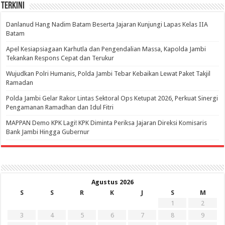
Terkini
Danlanud Hang Nadim Batam Beserta Jajaran Kunjungi Lapas Kelas IIA
Batam
Apel Kesiapsiagaan Karhutla dan Pengendalian Massa, Kapolda Jambi
Tekankan Respons Cepat dan Terukur
Wujudkan Polri Humanis, Polda Jambi Tebar Kebaikan Lewat Paket Takjil
Ramadan
Polda Jambi Gelar Rakor Lintas Sektoral Ops Ketupat 2026, Perkuat Sinergi
Pengamanan Ramadhan dan Idul Fitri
‎MAPPAN Demo KPK Lagi! KPK Diminta Periksa Jajaran Direksi Komisaris
Bank Jambi Hingga Gubernur ‎
Agustus 2026
S
S
R
K
J
S
M
1
2
3
4
5
6
7
8
9