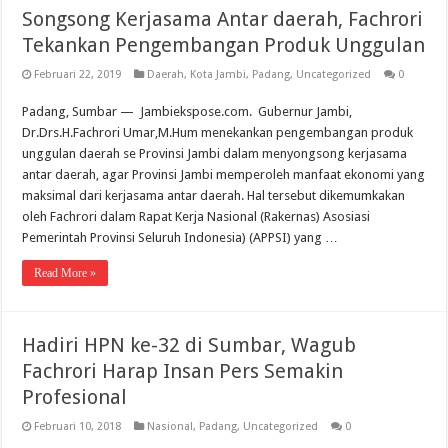
Songsong Kerjasama Antar daerah, Fachrori
Tekankan Pengembangan Produk Unggulan
Februari 22, 2019
Daerah
,
Kota Jambi
,
Padang
,
Uncategorized
0
Padang, Sumbar — Jambiekspose.com. Gubernur Jambi,
Dr.Drs.H.Fachrori Umar,M.Hum menekankan pengembangan produk
unggulan daerah se Provinsi Jambi dalam menyongsong kerjasama
antar daerah, agar Provinsi Jambi memperoleh manfaat ekonomi yang
maksimal dari kerjasama antar daerah. Hal tersebut dikemumkakan
oleh Fachrori dalam Rapat Kerja Nasional (Rakernas) Asosiasi
Pemerintah Provinsi Seluruh Indonesia) (APPSI) yang …
Read More »
Hadiri HPN ke-32 di Sumbar, Wagub
Fachrori Harap Insan Pers Semakin
Profesional
Februari 10, 2018
Nasional
,
Padang
,
Uncategorized
0