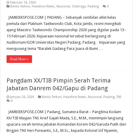
Februari 14, 2026
Berita Terkini
,
Headline News
,
Nasional
,
Olahraga
,
Padang
0
JAMBIEKSPOSE.COM | PADANG – Sebanyak sembilan atlet kelas
pemula dari Platinum Taekwondo Club, Kota Jambi, resmi mengikuti
ajang Maestro Taekwondo Championship 2026 yang digelar pada 13–
15 Februari 2026. Kejuaraan nasional tersebut berlangsung di
Auditorium/GOR Universitas Negeri Padang, Padang. Kejuaraan yang
mengusung tema “Baralek Gadang Para Juara di Bumi …
Read More »
Pangdam XX/TIB Pimpin Serah Terima
Jabatan Danrem 042/Gapu di Padang
Januari 26, 2026
Berita Terkini
,
Headline News
,
Nasional
,
Padang
,
TNI
0
JAMBIEKSPOSE.COM | Padang, Sumatera Barat – Panglima Kodam
XX/TIB Mayjen TNI Arief Gajah Mada, S.E., M.M., memimpin langsung
upacara serah terima jabatan Komandan Korem 042/Garuda Putih dari
Brigjen TNI Heri Purwanto, S.E., M.Sc., kepada Kolonel Inf Nyamin,