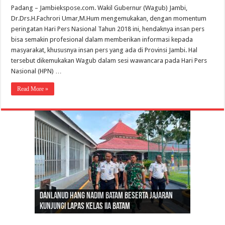
Padang – Jambiekspose.com. Wakil Gubernur (Wagub) Jambi,
Dr.Drs.H.Fachrori Umar,M.Hum mengemukakan, dengan momentum
peringatan Hari Pers Nasional Tahun 2018 ini, hendaknya insan pers
bisa semakin profesional dalam memberikan informasi kepada
masyarakat, khususnya insan pers yang ada di Provinsi Jambi. Hal
tersebut dikemukakan Wagub dalam sesi wawancara pada Hari Pers
Nasional (HPN) …
Read More »
Gubernur Al Haris: Lomba Cerdas Cermat Sarana
Gubernur Al Haris Dorong Koperasi Merah Putih
Sosok Fenomenal yang Menggetarkan
Danlanud Hang Nadim Batam Beserta Jajaran
Silaturahmi dan Reses Komite I DPD RI di Polda
Edukasi Pembentukan Karakter Generasi
Cepat Beroperasi Agar Bisa Layani Masyarakat
Nusantara: Ratu Wangsa, Wanita Berkelas
Kunjungi Lapas Kelas IIA Batam
Jambi Bahas Sinergitas Penanganan Narkotika
Penerus
Penuhi Kebutuhannya
dengan Pengaruh Internasional