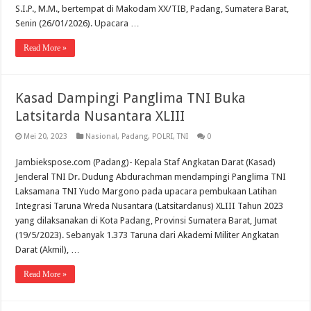
S.I.P., M.M., bertempat di Makodam XX/TIB, Padang, Sumatera Barat,
Senin (26/01/2026). Upacara …
Read More »
Kasad Dampingi Panglima TNI Buka
Latsitarda Nusantara XLIII
Mei 20, 2023
Nasional
,
Padang
,
POLRI
,
TNI
0
Jambiekspose.com (Padang)- Kepala Staf Angkatan Darat (Kasad)
Jenderal TNI Dr. Dudung Abdurachman mendampingi Panglima TNI
Laksamana TNI Yudo Margono pada upacara pembukaan Latihan
Integrasi Taruna Wreda Nusantara (Latsitardanus) XLIII Tahun 2023
yang dilaksanakan di Kota Padang, Provinsi Sumatera Barat, Jumat
(19/5/2023). Sebanyak 1.373 Taruna dari Akademi Militer Angkatan
Darat (Akmil), …
Read More »