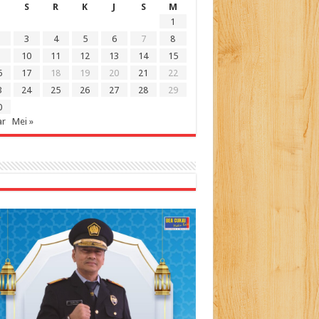
S
R
K
J
S
M
1
3
4
5
6
7
8
10
11
12
13
14
15
6
17
18
19
20
21
22
3
24
25
26
27
28
29
0
ar
Mei »