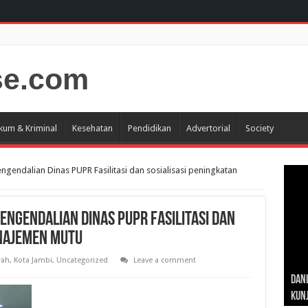
kum & Kriminal
Kesehatan
Pendidikan
Advertorial
Society
ngendalian Dinas PUPR Fasilitasi dan sosialisasi peningkatan
engendalian Dinas PUPR Fasilitasi dan
anajemen mutu
rah
,
Kota Jambi
,
Uncategorized
Leave a comment
Gub
Gube
Sos
Dan
Sila
Edu
Cepa
Nusa
Kunj
Jamb
Pen
Pen
den