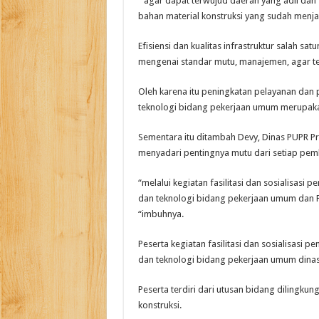
” agar dapat terwujud daerah yang adil dan
bahan material konstruksi yang sudah menj
Efisiensi dan kualitas infrastruktur salah s
mengenai standar mutu, manajemen, agar ter
Oleh karena itu peningkatan pelayanan dan 
teknologi bidang pekerjaan umum merupaka
Sementara itu ditambah Devy, Dinas PUPR Pro
menyadari pentingnya mutu dari setiap pemb
“melalui kegiatan fasilitasi dan sosialisasi
dan teknologi bidang pekerjaan umum dan
“imbuhnya.
Peserta kegiatan fasilitasi dan sosialisasi
dan teknologi bidang pekerjaan umum dina
Peserta terdiri dari utusan bidang dilingku
konstruksi.