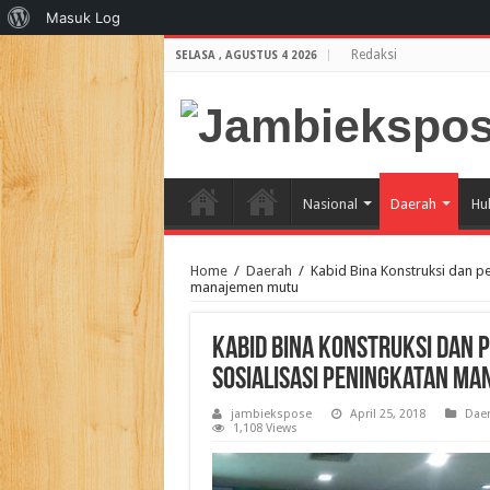
Tentang
Masuk Log
WordPress
Redaksi
SELASA , AGUSTUS 4 2026
Nasional
Daerah
Hu
Home
/
Daerah
/
Kabid Bina Konstruksi dan pe
manajemen mutu
Kabid Bina Konstruksi dan p
sosialisasi peningkatan m
jambiekspose
April 25, 2018
Dae
1,108 Views