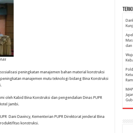
Terki
Danl
Kunj
Apel
Mass
dan 
Wuju
inas
Keba
Pold
n sosialisasi peningkatan manajemen bahan material konstruksi
Ketu
i peningkatan manajemen mutu teknologi bidang Bina Konstruksi
Rama
.
‎MAP
Jaja
esmi oleh Kabid Bina Konstruksi dan pengendalian Dinas PUPR
Gube
otel Jambi.
PUPR Dani Davincy, Kementerian PUPR Direktorat jenderal Bina
oduktifitas konstruksi.