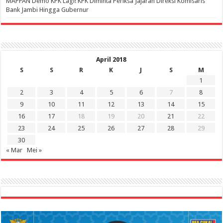
‎MAPPAN Demo KPK Lagi! KPK Diminta Periksa Jajaran Direksi Komisaris
Bank Jambi Hingga Gubernur ‎
April 2018
S
S
R
K
J
S
M
1
2
3
4
5
6
7
8
9
10
11
12
13
14
15
16
17
18
19
20
21
22
23
24
25
26
27
28
29
30
« Mar
Mei »