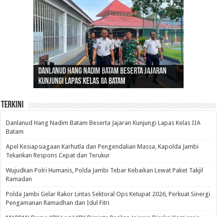
Gubernur Al Haris: Lomba Cerdas Cermat Sarana
Gubernur Al Haris Dorong Koperasi Merah Putih
Sosok Fenomenal yang Menggetarkan
Danlanud Hang Nadim Batam Beserta Jajaran
Silaturahmi dan Reses Komite I DPD RI di Polda
Edukasi Pembentukan Karakter Generasi
Cepat Beroperasi Agar Bisa Layani Masyarakat
Nusantara: Ratu Wangsa, Wanita Berkelas
Kunjungi Lapas Kelas IIA Batam
Jambi Bahas Sinergitas Penanganan Narkotika
Penerus
Penuhi Kebutuhannya
dengan Pengaruh Internasional
Terkini
Danlanud Hang Nadim Batam Beserta Jajaran Kunjungi Lapas Kelas IIA
Batam
Apel Kesiapsiagaan Karhutla dan Pengendalian Massa, Kapolda Jambi
Tekankan Respons Cepat dan Terukur
Wujudkan Polri Humanis, Polda Jambi Tebar Kebaikan Lewat Paket Takjil
Ramadan
Polda Jambi Gelar Rakor Lintas Sektoral Ops Ketupat 2026, Perkuat Sinergi
Pengamanan Ramadhan dan Idul Fitri