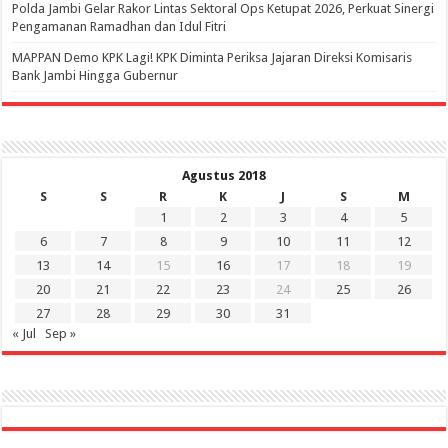
Polda Jambi Gelar Rakor Lintas Sektoral Ops Ketupat 2026, Perkuat Sinergi
Pengamanan Ramadhan dan Idul Fitri
‎MAPPAN Demo KPK Lagi! KPK Diminta Periksa Jajaran Direksi Komisaris
Bank Jambi Hingga Gubernur ‎
Agustus 2018
S
S
R
K
J
S
M
1
2
3
4
5
6
7
8
9
10
11
12
13
14
15
16
17
18
19
20
21
22
23
24
25
26
27
28
29
30
31
« Jul
Sep »