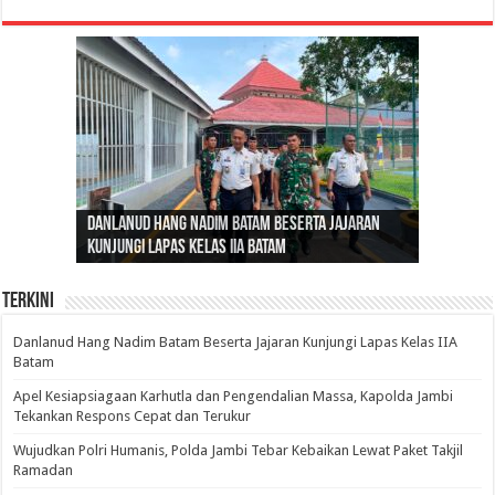
Gubernur Al Haris: Lomba Cerdas Cermat Sarana
Gubernur Al Haris Dorong Koperasi Merah Putih
Sosok Fenomenal yang Menggetarkan
Danlanud Hang Nadim Batam Beserta Jajaran
Silaturahmi dan Reses Komite I DPD RI di Polda
Edukasi Pembentukan Karakter Generasi
Cepat Beroperasi Agar Bisa Layani Masyarakat
Nusantara: Ratu Wangsa, Wanita Berkelas
Kunjungi Lapas Kelas IIA Batam
Jambi Bahas Sinergitas Penanganan Narkotika
Penerus
Penuhi Kebutuhannya
dengan Pengaruh Internasional
Terkini
Danlanud Hang Nadim Batam Beserta Jajaran Kunjungi Lapas Kelas IIA
Batam
Apel Kesiapsiagaan Karhutla dan Pengendalian Massa, Kapolda Jambi
Tekankan Respons Cepat dan Terukur
Wujudkan Polri Humanis, Polda Jambi Tebar Kebaikan Lewat Paket Takjil
Ramadan